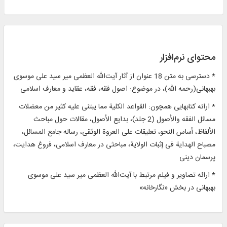
محتوای نرم‌افزار
* دسترسی به متن 18 عنوان از آثار آیت‌الله العظمی میر سید علی موسوی
بهبهانی(رحمه الله)، در موضوع: اصول فقه، فقه، عقاید و معارف اسلامی
* ارائه کتاب­هایی همچون: القواعد الکلیة مما یبتنی علیه کثیر من معضلات
مسائل الفقه والأصول‌ (2 جلد)، بدایع الأصول، مقالات حول مباحث
الألفاظ، أساس النحو، تعلیقات علی العروة الوثقی، رساله جامع المسائل،
مصباح الهدایة فی إثبات الولایة، مباحثی در معارف اسلامی، فروغ هدایت،
پرسمان دینی
* ارائه تصاویر و فیلم مرتبط با آیت‌الله العظمی میر سید علی موسوی
بهبهانی در بخش «نگارخانه»