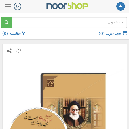
سبد خرید (
0
)
مقایسه (
0
)