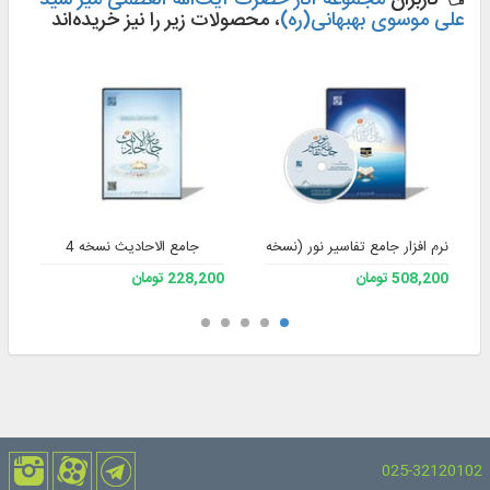
کاربران
مجموعه آثار حضرت آیت‌الله العظمی میر سید
علی موسوی بهبهانی(ره)
، محصولات زیر را نیز خریده‌اند
نرم افزار جامع تفاسیر نور (نسخه 4)
جامع الاحادیث نسخه 4
508,200 تومان
228,200 تومان
025-32120102