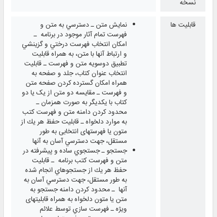
نسخه
قابلیت ها
نمايش متن ـ دسترسي به متن و
فهرست تمام آثار موجود در برنامه ـ
امكان انتخاب فهرست درختي و گزينشي
و ارتباط آنها با متن، به همراه قابليت
تطبیق دوسویه متن و فهرست ـ قابليت
انتخاب عنوان كتاب، جلد و صفحه به
همراه امكان گسترده كردن صفحه متن
و فهرست ـ مقايسه دو متن از یک یا دو
کتاب با یکدیگر به صورت همزمان ـ
محدود كردن دامنه متن و فهرست کتب
به موارد دلخواه ـ قابليت حفظ هر يك از
متون یا فهرستهای انتخابی به طور
مستقل، جهت دسترسي ‌آسان به آنها
جستجو ـ جستجوي ساده و پيشرفته در
متن و فهرست كتب برنامه ـ قابليت
حفظ هر يك از جستجوهاي انجام ‌‌شده
به طور مستقل، جهت دسترسي ‌آسان به
آنها ـ محدود کردن دامنه جستجو به
متن یا متون دلخواه به همراه قابلیتهای
ویژه ـ فهرست‌ سازي توسط علائم