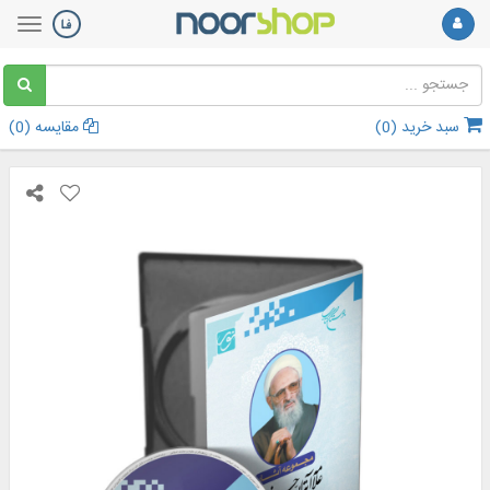
سبد خرید (
0
)
مقایسه (
0
)