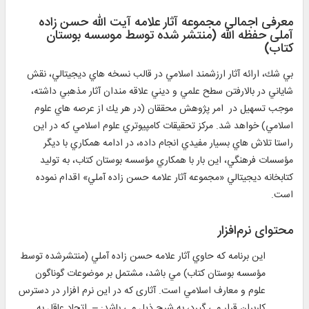
معرفی اجمالی مجموعه آثار علامه آیت الله حسن زاده
آملی حفظه الله (منتشر شده توسط موسسه بوستان
کتاب)
بي شك، ارائه آثار ارزشمند اسلامي در قالب نسخه هاي ديجيتالي، نقش
شاياني در بالارفتن سطح علمي و ديني علاقه مندان آثار مذهبي داشته،
موجب تسهيل در امر پژوهش محققان (در هر يك از عرصه هاي علوم
اسلامي) خواهد شد. مركز تحقيقات كامپيوتري علوم اسلامي كه در اين
راستا تلاش هاي بسيار مفيدي انجام داده، در ادامه همكاري با ديگر
مؤسسات فرهنگي، اين بار با همكاري مؤسسه بوستان كتاب، به توليد
كتابخانه ديجيتالي «مجموعه آثار علامه حسن ‌زاده آملي» اقدام نموده
است.
محتوای نرم‌افزار
اين برنامه كه حاوي آثار علامه حسن زاده آملي (منتشرشده توسط
مؤسسه بوستان كتاب) مي باشد، مشتمل بر موضوعات گوناگون
علوم و معارف اسلامي است. آثاری که در این نرم افزار در دسترس
کاربران قرار می گیرد، به شرح ذیل می باشد: – اتحاد عاقل به