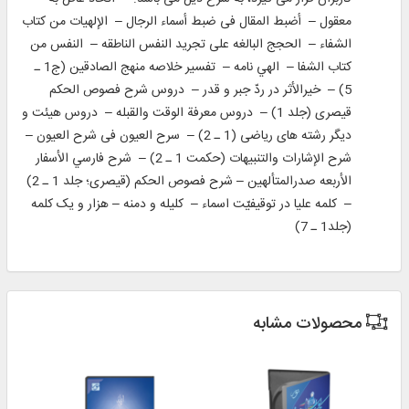
معقول – أضبط المقال فى ضبط أسماء الرجال – الإلهیات من کتاب
الشفاء – الحجج البالغه علی تجرید النفس الناطقه – النفس من
كتاب الشفا – الهي نامه – تفسیر خلاصه منهج ‏الصادقین (ج‏1 ـ
5) – خیرالأثر در ردّ جبر و قدر – دروس شرح فصوص الحكم
قیصرى (جلد 1) – دروس معرفة الوقت والقبله – دروس هیئت و
دیگر رشته ‏هاى ریاضى (1 ـ 2) – سرح العیون فی شرح العیون –
شرح الإشارات والتنبیهات (حکمت 1 ـ 2) – شرح فارسي الأسفار
الأربعه صدرالمتألهين – شرح فصوص الحكم (قیصرى؛ جلد ‏1 ـ 2)
– كلمه علیا در توقیفیّت اسماء – كلیله و دمنه – هزار و یک کلمه
(جلد1 ـ 7)
محصولات مشابه