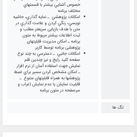
خصوص آشنايي بيشتر با قسمتهاي
مختلف برنامه
امكانات پژوهشي ـ نمايه‌ گذاري، حاشيه
نويسي، رنگي كردن و علامت گذاري در
متن با هدف بازیابی سریعتر مطلب و
ثبت اطلاعات بیشتر مربوط به متون
برنامه ـ امکان مدیریت قابلیتهای
پژوهشی برنامه توسط کاربر
امكانات جانبي ـ دسترسي به چند نوع
صفحه‌ كليد رايج و نيز چندين قلم
نمايش جهت استفاده آسان از نرم افزار
ـ امكان مشخص كردن مسير براي ضبط
پژوهشها به همراه قابليتهای متنوع ـ
قابلیت نمایش یا عدم نمایش اِعراب و
سرصفحه در متون برنامه
تگ ها