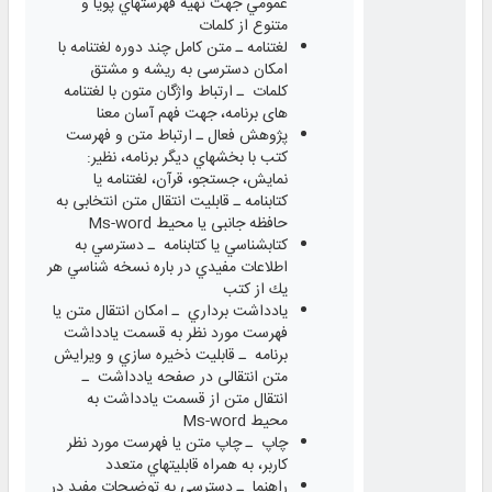
عمومي جهت تهيه فهرستهاي پويا و
متنوع از كلمات
لغتنامه ـ متن کامل چند دوره لغتنامه با
امکان دسترسی به ريشه و مشتق
کلمات ـ ارتباط واژگان متون با لغتنامه
های برنامه، جهت فهم آسان معنا
پژوهش فعال ـ ارتباط متن و فهرست
كتب با بخشهاي دیگر برنامه، نظیر:
نمايش، جستجو، قرآن، لغتنامه يا
کتابنامه ـ قابليت انتقال متن انتخابی به
حافظه جانبی یا محیط Ms-word
كتابشناسي يا كتابنامه ـ دسترسي به
اطلاعات مفيدي در باره نسخه شناسي هر
يك از كتب
يادداشت برداري ـ امكان انتقال متن یا
فهرست مورد نظر به قسمت یادداشت
برنامه ـ قابلیت ذخيره ‌سازي و ويرايش
متن انتقالی در صفحه یادداشت ـ
انتقال متن از قسمت یادداشت به
محيط Ms-word
چاپ ـ چاپ متن یا فهرست مورد نظر
کاربر، به همراه قابليتهاي متعدد
راهنما ـ دسترسي به توضيحات مفيد در