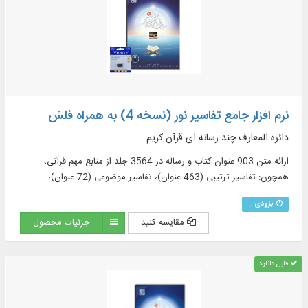
نرم افزار جامع تفاسیر نور (نسخه 4) به همراه فلش
دائره المعارف چند رسانه ای قرآن کریم
ارائه متن 903 عنوان کتاب و رساله در 3564 جلد از منابع مهم قرآنی،
همچون: تفاسیر ترتیبی (463 عنوان)، تفاسیر موضوعی (72 عنوان)،
ترجمه‌های قرآن (57 عنوان + 23 ترجمه برگرفته + 60 ترجمه خارجی در
بزودی ...
قسمت دانشنامه)، منابع تفسیر و علوم قرآنی (319 عنوان)، فرهنگنامه‌ها (52
مقایسه کنید
جزئیات محصول
عنوان)، پرسمان‌های قرآنی (32 عنوان)
قابل دانلود