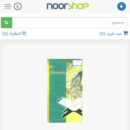
سبد خرید (
0
)
المقارنة (
0
)