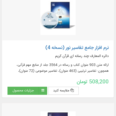
نرم افزار جامع تفاسیر نور (نسخه 4)
دائره المعارف چند رسانه ای قرآن کریم
ارائه متن 903 عنوان کتاب و رساله در 3564 جلد از منابع مهم قرآنی،
همچون: تفاسیر ترتیبی (463 عنوان)، تفاسیر موضوعی (72 عنوان)،
ترجمه‌های قرآن (57 عنوان + 23 ترجمه برگرفته + 60 ترجمه خارجی در
508,200 تومان
قسمت دانشنامه)، منابع تفسیر و علوم قرآنی (319 عنوان)، فرهنگنامه‌ها (52
عنوان)، پرسمان‌های قرآنی (32 عنوان)
مقایسه کنید
جزئیات محصول