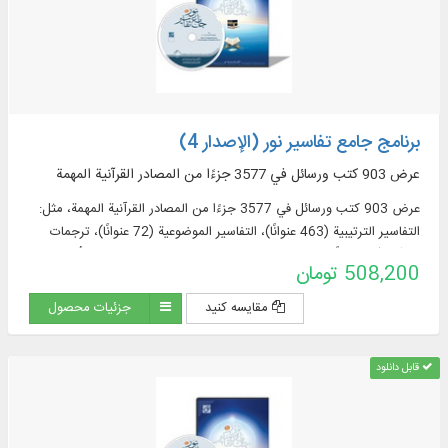
برنامج جامع تفاسير نور (الإصدار 4)
عرض 903 كتب ورسائل في 3577 جزءًا من المصادر القرآنية المهمة
عرض 903 كتب ورسائل في 3577 جزءًا من المصادر القرآنية المهمة، مثل:
التفاسير الترتيبية (463 عنوانًا)، التفاسير الموضوعية (72 عنوانًا)، ترجمات
القرآن (57 عنوانًا + 23 ترجمة مقتبسة من التفاسير + 60 ترجمة أجنبية في
508,200 تومان
قسم الموسوعة)، مصادر تفسير القرآن وعلومه (319 عنوانا)، المعاجم
الموضوعية (52 عنوانا)، الأسئلة القرآنية (32 عنوانا).
مقایسه کنید
جزئیات محصول
قابل دانلود