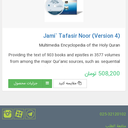
Jami` Tafasir Noor (Version 4)
Multimedia Encyclopedia of the Holy Quran
Providing the text of 903 books and epistles in 3577 volumes
from among the major Qur’anic sources, such as: sequential
exegeses (463 titles), thematic exegeses (72 titles),
508,200 تومان
translations of the Qur’an (57 titles + 23 extracted
translations [from exegeses] + 60 non-Persian translations in
مقایسه کنید
جزئیات محصول
the Encyclopedia Section), sources of Qur’anic Exegesis and
Qur’anic Sciences (319 titles), Thematic Dictionaries (52
titles), Qur’anic Questions (32 titles).
025-32120102
متابعة الطلب