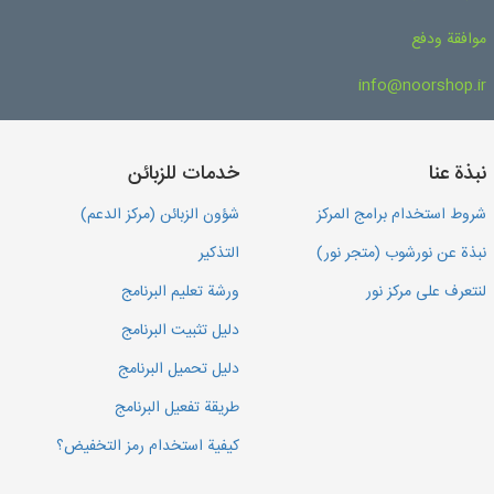
موافقة ودفع
info@noorshop.ir
نبذة عنا
خدمات للزبائن
شروط استخدام برامج المركز
شؤون الزبائن (مركز الدعم)
نبذة عن نورشوب (متجر نور)
التذكير
لنتعرف على مركز نور
ورشة تعليم البرنامج
دليل تثبيت البرنامج
دليل تحميل البرنامج
طريقة تفعيل البرنامج
كيفية استخدام رمز التخفيض؟