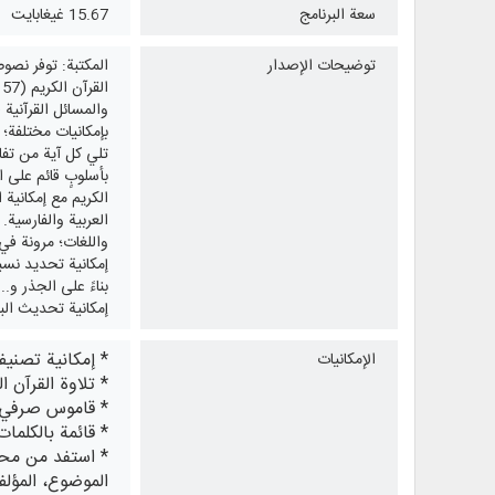
سعة البرنامج
15.67 غيغابايت
توضيحات الإصدار
تلي كل آية من تفاس
بأسلوبٍ قائم على 
الكريم مع إمكانية 
العربية والفارسية.
واللغات؛ مرونة في
إمكانية تحديد نسب
بناءً على الجذر و
إمكانية تحديث الب
* إمكانية تصنيف
الإمكانيات
* تلاوة القرآن 
* قاموس صرفي لل
* قائمة بالكلما
* استفد من محر
الموضوع، المؤلف