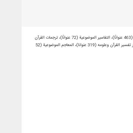
عرض 903 كتب ورسائل في 3577 جزءًا من المصادر القرآنية المهمة، مثل: التفاسير الترتيبية (463 عنوانًا)، التفاسير الموضوعية (72 عنوانًا)، ترجمات القرآن
(57 عنوانًا + 23 ترجمة مقتبسة من التفاسير + 60 ترجمة أجنبية في قسم الموسوعة)، مصادر تفسير القرآن وعلومه (319 عنوانا)، المعاجم الموضوعية (52