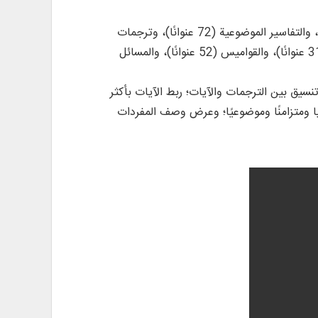
: تعرض نصوص 903 كتابًا ورسالة في 3564 مجلدًا من مصادر قرآنية مهمة، مثل: التفاسير المتسلسلة (463 عنوانًا)، والتفاسير الموضوعية (72 عنوانًا)، وترجمات
القرآن الكريم (57 عنوانًا + 23 ترجمة مشتقة + 60 ترجمة أجنبية في قسم الموسوعات)، ومصادر تفسير القرآن وعلومه (319 عنوانًا)، والقواميس (52 عنوانًا)، والمسائل
تنوعة؛ 137 ترجمة بـ 33 لغة عالمية مع مقارنة وتنسيق بين الترجمات والآيات؛ ربط الآيات بأكثر
ظيًا ومتزامنًا وموضوعيًا؛ وعرض وصف المفردات