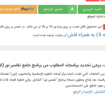
الشراء البريدي
تحميل البرنامج
Buy Now with
داخلية للموقع
این محصول قابل نصب بر روی ویندوز 10 و بالا تر می باشد. در ضمن بر روی فلش مموری با نام "
ه فلش
"در سایت عرضه شده است.
، يرجی تحديد برنامجك المطلوب من برنامج جامع تفاسير نور (الإصد
م، من الحاجات التي لفتت انتباه مركز أبحاث العلوم الإسلامية والحاسوب (نور) اهتمامًا
رقمية، بعد إنتاج وتطوير نسخة برنامج "تفسير نور" الشامل. وفي خطوة قيّمة، قدّم ا
ن يعود بالنفع على المستخدمين.
لشامل، الإصدار الرابع