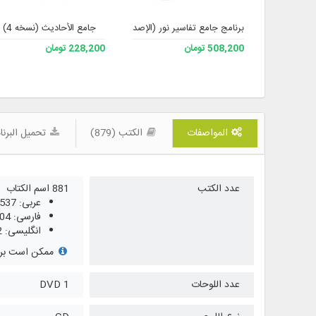
برنامج جامع تفاسير نور (الإصدار 4)
جامع الأحادیث (نسخه 4)
508,200 تومان
228,200 تومان
المواصفات
الكتب (879)
تحميل البرنا
عدد الكتب
881 اسم الكتاب
عربی: 537
فارسی: 204
انگلیسی: 2
ممکن است برخی
عدد اللوحات
1 DVD