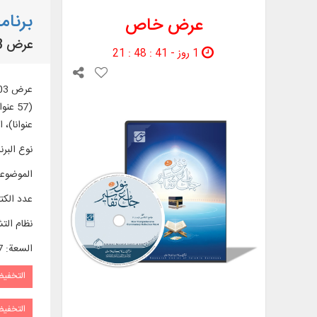
برنامج
عرض خاص
عرض 903 كتب ورسائل في 3577 جزءًا من المصادر القرآنية المهمة
1 روز - 40 : 48 : 21
عنوانا)، الأسئ
نوع البرن
الموضوع
عدد الك
نظام الت
السعة
:
67
التخفي
التخفي