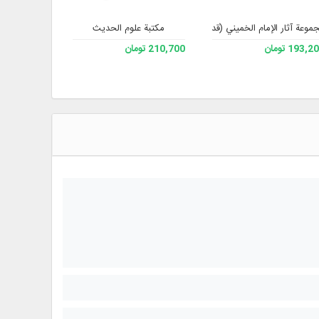
موعة آثار الإمام الخميني (قدس سره) – الإصدار 3
مكتبة علوم الحديث
مشجرة ومكتبة
193, تومان
210,700 تومان
333,200 تومان