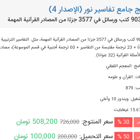
 جامع تفاسير نور (الإصدار 4)
لة القرآنية (32 عنوانا).
امج
:
المعجم اللفظي
ات
:
القرآن و علومه
تب
:
879
شغیل
:
ويندوز 10 وأعلی
15. غيغابايت
سعر المنتوج:
508,200
تومان
726,000
30 %
ض
سعر التحميل:
100,000
تومان
200,000
50 %
ض