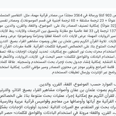
والمسائل القرآنية (32 عنوانًا). إمكانية تصنيف المصادر بناءً على: الموضوع، واللغة، والقرن،
ير الروايات المهمة؛ عرض الآيات ذات الصلة لفظيًا ومتزامنًا وموضوعيًا؛ عرض وصف ا
الآيات. تلاوة القرآن الكريم بنص عثمان بن عفان وبصوت مشاهير القراء بصيغ: التدر
البحث المتنوع بناءً على الخصائص الصرفية للكلمات القرآنية. قائمة مفردات القرآن 
 استخدام محرك بحث نور المتطور، مع إمكانيات: تحديد أولويات الإجابات بدقة؛ تصفية
 استخدام البادئات واللواحق للكلمات؛ حصر البحث في: الآيات، الروايات، والأشعار
ة التشابه. إمكانية إنشاء جدول بحث لإجراء بحث المستخدم وتسجيله. علاقة كلما
... قائمة المراجع وتقرير موجز عن محتوى المصادر وسير مؤلفي الكتب. إمكانية استخد
رنامج عبر الإنترنت وإرسال تعليقات المستخدم.
 الموارد حسب: الموضوع، اللغة، القرن، والدين.
الكريم بصوت عثمان بن عفان وأصوات مشاهير القراء بصيغ: الثائر، والترت
قرآن الكريم مع إمكانية إجراء عمليات بحث متنوعة بناءً على الخصائص ا
ت القرآنية مع آياتها وأوصافها من معاجم وقواميس قرآنية عربية وفارسية
ك بحث نور المتقدم، مع الميزات التالية: تحديد أولويات الإجابات بش
، القرن، واللغة؛ مرونة في استخدام البادئات واللواحق للكلمات؛ حصر ا