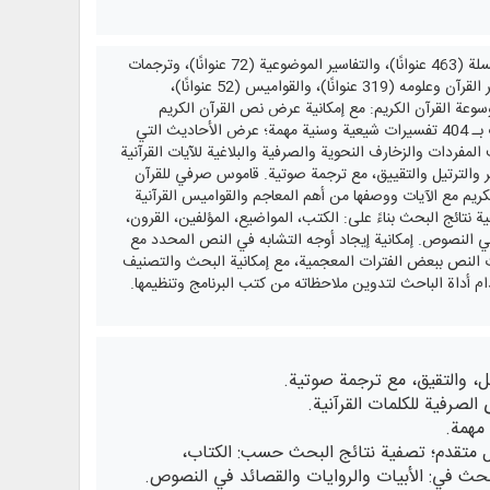
المكتبة: توفر نصوص 903 كتابًا ورسالة في 3564 مجلدًا من مصادر قرآنية مهمة، مثل: التفاسير المتسلسلة (463 عنوانًا)، والتفاسير الموضوعية (72 عنوانًا)، وترجمات
القرآن الكريم (57 عنوانًا + 23 ترجمة مشتقة + 60 ترجمة أجنبية في قسم الموسوعات)، ومصادر تفسير القرآن وعلومه (319 عنوانًا)، والقواميس (52 عنوانًا)،
 والدين. موسوعة القرآن الكريم: مع إمكانية عرض نص القرآن الكريم
بإمكانيات مختلفة؛ 137 ترجمة إلى 33 لغة عالمية مع مقارنة وتنسيق بين الترجمات والآيات؛ ربط الآيات بـ 404 تفسيرات شيعية وسنية مهمة؛ عرض الأحاديث التي
لمفردات والزخارف النحوية والصرفية والبلاغية للآيات القرآنية
ير والترتيل والتقييق، مع ترجمة صوتية. قاموس صرفي للقرآن
الكريم مع الآيات ووصفها من أهم المعاجم والقواميس القرآنية
 نتائج البحث بناءً على: الكتب، المواضيع، المؤلفين، القرون،
 في النصوص. إمكانية إيجاد أوجه التشابه في النص المحدد مع
ت النص ببعض الفترات المعجمية، مع إمكانية البحث والتصنيف
ام أداة الباحث لتدوين ملاحظاته من كتب البرنامج وتنظيمها.
يل، والتقيق، مع ترجمة صوتية.
لصرفية للكلمات القرآنية.
 مهمة.
كل متقدم؛ تصفية نتائج البحث حسب: الكتاب،
لبحث في: الأبيات والروايات والقصائد في النصوص.