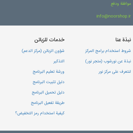
موافقة ودفع
info@noorshop.ir
نبذة عنا
خدمات للزبائن
شروط استخدام برامج المركز
شؤون الزبائن (مركز الدعم)
نبذة عن نورشوب (متجر نور)
التذكير
لنتعرف على مركز نور
ورشة تعليم البرنامج
دليل تثبيت البرنامج
دليل تحميل البرنامج
طريقة تفعيل البرنامج
كيفية استخدام رمز التخفيض؟