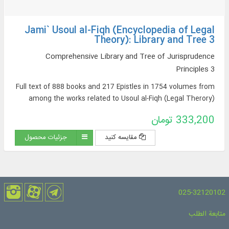
Jami` Usoul al-Fiqh (Encyclopedia of Legal
Theory): Library and Tree 3
Comprehensive Library and Tree of Jurisprudence
Principles 3
Full text of 888 books and 217 Epistles in 1754 volumes from
among the works related to Usoul al-Fiqh (Legal Therory)
333,200 تومان
مقایسه کنید
جزئیات محصول
025-32120102
متابعة الطلب