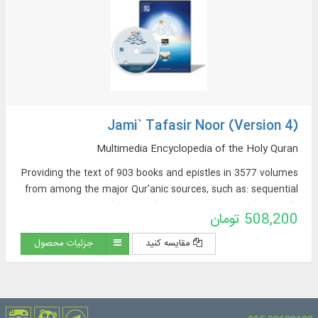
Jami` Tafasir Noor (Version 4)
Multimedia Encyclopedia of the Holy Quran
Providing the text of 903 books and epistles in 3577 volumes
from among the major Qur’anic sources, such as: sequential
exegeses (463 titles), thematic exegeses (72 titles),
508,200 تومان
translations of the Qur’an (57 titles + 23 extracted
translations [from exegeses] + 60 non-Persian translations in
مقایسه کنید
جزئیات محصول
the Encyclopedia Section), sources of Qur’anic Exegesis and
Qur’anic Sciences (319 titles), Thematic Dictionaries (52
titles), Qur’anic Questions (32 titles).