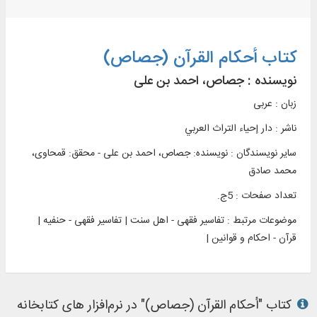
کتاب أحكام القرآن (جصاص)
نویسنده :
جصاص، احمد بن علی
زبان : عربی
ناشر :
دار إحياء التراث العربي
سایر نویسندگان : نویسنده: جصاص، احمد بن علی - محقق: قمحاوی،
محمد صادق
تعداد صفحات : 5ج.
موضوعات مرتبط :
تفاسیر فقهی - اهل سنت | تفاسیر فقهی - حنفیه |
قرآن - احکام و قوانین |
کتاب "أحكام القرآن (جصاص)" در نرم‌افزار های کتابخانه