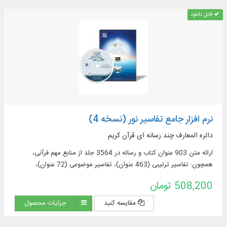
قابل دانلود
نرم افزار جامع تفاسیر نور (نسخه 4)
دائره المعارف چند رسانه ای قرآن کریم
ارائه متن 903 عنوان کتاب و رساله در 3564 جلد از منابع مهم قرآنی،
همچون: تفاسیر ترتیبی (463 عنوان)، تفاسیر موضوعی (72 عنوان)،
ترجمه‌های قرآن (57 عنوان + 23 ترجمه برگرفته + 60 ترجمه خارجی در
508,200 تومان
قسمت دانشنامه)، منابع تفسیر و علوم قرآنی (319 عنوان)، فرهنگنامه‌ها (52
عنوان)، پرسمان‌های قرآنی (32 عنوان)
مقایسه کنید
جزئیات محصول