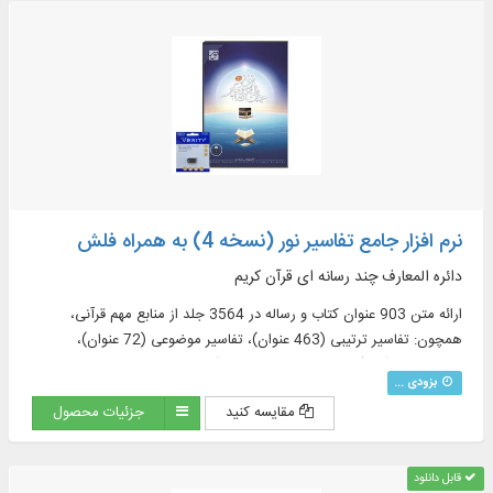
نرم افزار جامع تفاسیر نور (نسخه 4) به همراه فلش
دائره المعارف چند رسانه ای قرآن کریم
ارائه متن 903 عنوان کتاب و رساله در 3564 جلد از منابع مهم قرآنی،
همچون: تفاسیر ترتیبی (463 عنوان)، تفاسیر موضوعی (72 عنوان)،
ترجمه‌های قرآن (57 عنوان + 23 ترجمه برگرفته + 60 ترجمه خارجی در
بزودی ...
قسمت دانشنامه)، منابع تفسیر و علوم قرآنی (319 عنوان)، فرهنگنامه‌ها (52
مقایسه کنید
جزئیات محصول
عنوان)، پرسمان‌های قرآنی (32 عنوان)
قابل دانلود