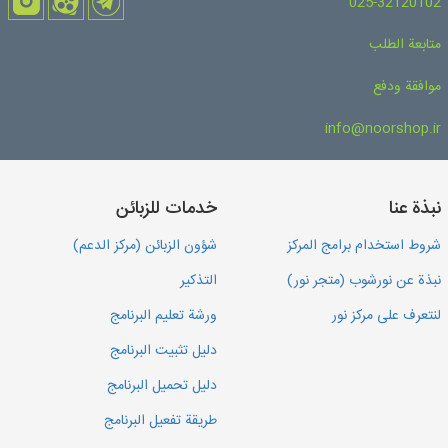
025-32120102
متابعة الطلب
موافقة ودفع
info@noorshop.ir
نبذة عنا
خدمات للزبائن
شروط استخدام برامج المركز
شؤون الزبائن (مركز الدعم)
نبذة عن نورشوب (متجر نور)
التذكير
لنتعرف على مركز نور
ورشة تعليم البرنامج
دليل تثبيت البرنامج
دليل تحميل البرنامج
طريقة تفعيل البرنامج