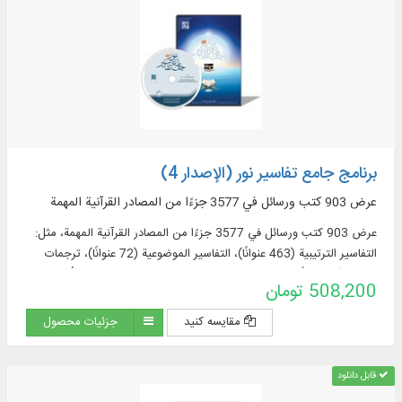
برنامج جامع تفاسير نور (الإصدار 4)
عرض 903 كتب ورسائل في 3577 جزءًا من المصادر القرآنية المهمة
عرض 903 كتب ورسائل في 3577 جزءًا من المصادر القرآنية المهمة، مثل:
التفاسير الترتيبية (463 عنوانًا)، التفاسير الموضوعية (72 عنوانًا)، ترجمات
القرآن (57 عنوانًا + 23 ترجمة مقتبسة من التفاسير + 60 ترجمة أجنبية في
508,200 تومان
قسم الموسوعة)، مصادر تفسير القرآن وعلومه (319 عنوانا)، المعاجم
الموضوعية (52 عنوانا)، الأسئلة القرآنية (32 عنوانا).
مقایسه کنید
جزئیات محصول
قابل دانلود