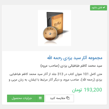
قابل دانلود
مجموعه آثار سید یزدی رحمه الله
سید محمد کاظم طباطبائی یزدی (صاحب عروه)
متن كامل 101 عنوان كتاب در 313 جلد از آثار سید محمد کاظم طباطبایی
یزدی (رحمه الله)، صاحب عروه، و دیگر آثار مرتبط با ایشان، به زبان عربی و
فارسی در موضوعات فقهی و ...
193,200 تومان
مقایسه کنید
جزئیات محصول