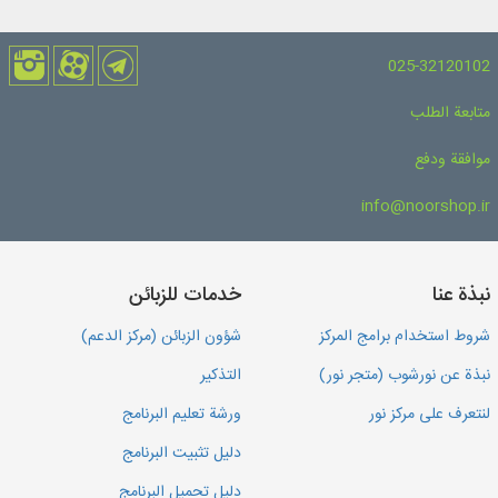
025-32120102
متابعة الطلب
موافقة ودفع
info@noorshop.ir
نبذة عنا
خدمات للزبائن
شروط استخدام برامج المركز
شؤون الزبائن (مركز الدعم)
نبذة عن نورشوب (متجر نور)
التذكير
لنتعرف على مركز نور
ورشة تعليم البرنامج
دليل تثبيت البرنامج
دليل تحميل البرنامج