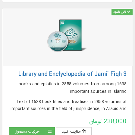
قابل دانلود
Library and Enclyclopedia of Jami` Fiqh 3
1638 books and epistles in 2858 volumes from among
important sources in Islamic
Text of 1638 book titles and treatises in 2858 volumes of
important sources in the field of jurisprudence, in Arabic and
Persian, on topics such as: argumentative jurisprudence,
238,000 تومان
narrative sources of jurisprudence, supplications and
pilgrimages, practical inquiries and treatises, Hajj rituals and
مقایسه کنید
جزئیات محصول