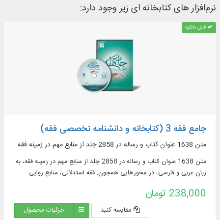
نرم‌افزار های کتابخانه ای زیر وجود دارد:
قابل دانلود
جامع فقه 3 (کتابخانه و دانشنامه تخصصی فقه)
متن 1638 عنوان کتاب و رساله در 2858 جلد از منابع مهم در زمينه فقه
متن 1638 عنوان کتاب و رساله در 2858 جلد از منابع مهم در زمينه فقه، به
زبان عربی و فارسی، در محورهایی همچون: فقه استدلالی، منابع روایی
فقهی، ادعیه و زیارات، استفتائات و رساله‌های عملیه، مناسک حج و مسائل
238,000 تومان
مستحدثه، فقه مقارن ...
مقایسه کنید
جزئیات محصول