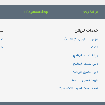
موافقة ودفع
info@noorshop.ir
خدمات للزبائن
سا
شؤون الزبائن (مركز الدعم)
تحم
التذكير
متا
ورشة تعليم البرنامج
دليل تثبيت البرنامج
دليل تحميل البرنامج
طريقة تفعيل البرنامج
كيفية استخدام رمز التخفيض؟