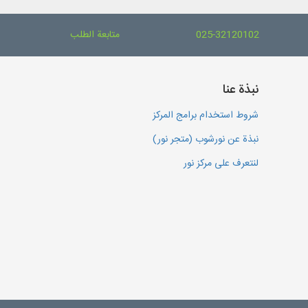
025-32120102
متابعة الطلب
نبذة عنا
شروط استخدام برامج المركز
نبذة عن نورشوب (متجر نور)
لنتعرف على مركز نور