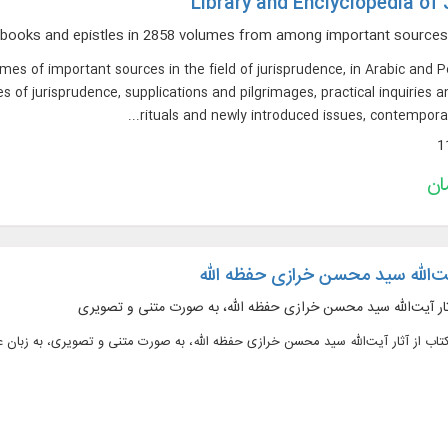
Library and Enclyclopedia of 
mes of important sources in the field of jurisprudence, in Arabic and P
 of jurisprudence, supplications and pilgrimages, practical inquiries an
rituals and newly introduced issues, contemporary
ت‌الله سید محسن خرازی حفظه الله