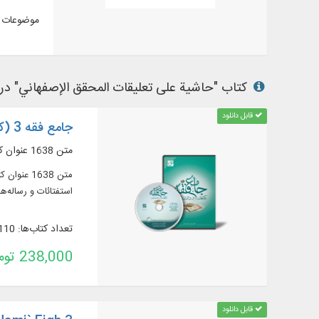
موضوعات م
کتاب "حاشیة علی تعلیقات المحقق الإصفهاني" در نرم
قابل دانلود
جامع فقه 3 (کتابخانه و دانشنامه تخصصی فقه)
متن 1638 عنوان کتاب و رساله در 2858 جلد از منابع مهم در زمينه فقه
استفتائات و رساله‌
تعداد کتاب‌ها: 1110
238,000 تومان
قابل دانلود