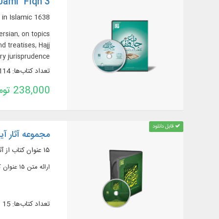
Jami` Fiqh 3
1638 books and epistles in 2858 volumes from among important sources in Islamic
ersian, on topics
d treatises, Hajj
 jurisprudence...
تعداد کتاب‌ها: 1114
238,000 تومان
قابل دانلود
مجموعه آثار آی
۱۵ عنوان کتاب از آثار آیت‌الله سید محسن خرازی حفظه الله، به صورت متنی و تصویری
ارائه متن ۱۵ عنوان کتاب از آثار آیت‌الله سید محسن خرازی حفظه الله، به صورت متنی و تصویری، به زبان عربی و فارسی، شامل مباحث: اصول فقه، فقه، حدیث و کلام و ...
تعداد کتاب‌ها: 15