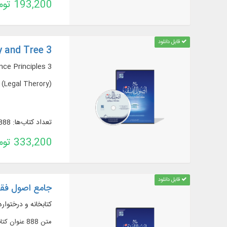
193,200 تومان
قابل دانلود
y and Tree 3
ce Principles 3
 (Legal Therory)
تعداد کتاب‌ها: 888
333,200 تومان
قابل دانلود
جامع اصول فقه
کتابخانه و درختواره
متن 888 عنوان کتاب و 217 عنوان رساله در 1754 جلد از آثار مرتبط با دانش «اصول فقه»