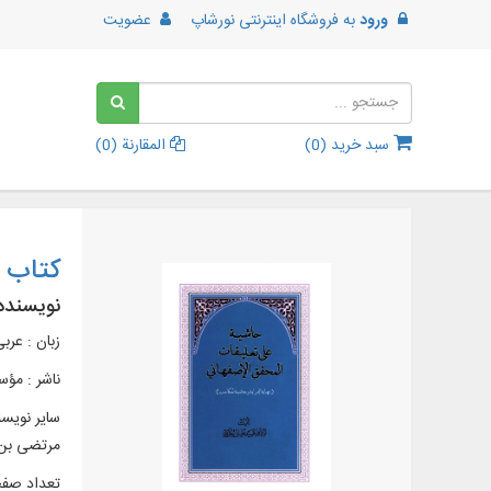
ورود
به
فروشگاه اینترنتی نورشاپ
عضویت
سبد خرید (
0
)
المقارنة (
0
)
کتاب ح
نویسنده
زبان : عرب
ناشر :
مؤسس
سایر نویس
مرتضی بن 
تعداد صفح