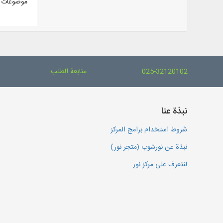
موضوعات م
025-32120102
متابعة الطلب
نبذة عنا
شروط استخدام برامج المركز
نبذة عن نورشوب (متجر نور)
لنتعرف على مركز نور