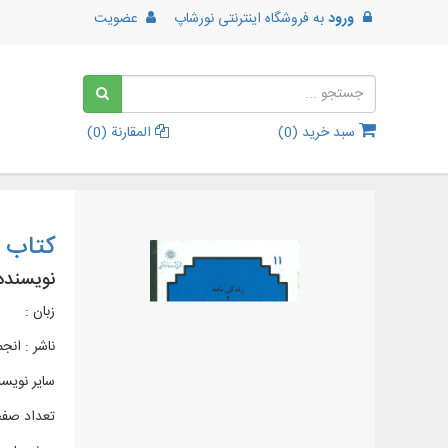
ورود
به
فروشگاه اینترنتی نورشاپ
عضویت
سبد خرید (
0
)
المقارنة (
0
)
کتاب ز
نویسنده
زبان :
ناشر :
انجم
سایر نویس
تعداد صفحات