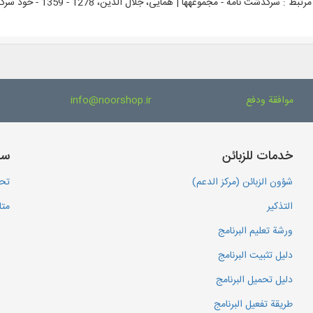
رتبط :
سرگذشت نامه - مجموعه‎ها | همایی، جلال الدین، 1278 - 1359 - خود سرگذشت نامه
موافقة ودفع
info@noorshop.ir
خدمات للزبائن
سا
شؤون الزبائن (مركز الدعم)
تحم
التذكير
متا
ورشة تعليم البرنامج
دليل تثبيت البرنامج
دليل تحميل البرنامج
طريقة تفعيل البرنامج