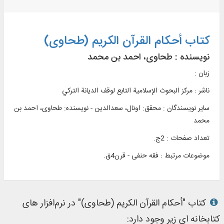
کتاب أحكام القرآن الکریم (طحاوی)
نویسنده :
طحاوی، احمد بن محمد
زبان :
ناشر :
مرکز البحوث الإسلامیة التابع لوقف الدیانة الترکي
سایر نویسندگان : محقق: اونال، سعدالدین - نویسنده: طحاوی، احمد بن
محمد
تعداد صفحات : 2ج.
موضوعات مرتبط :
فقه حنفی - قرن4ق.
کتاب "أحكام القرآن الکریم (طحاوی)" در نرم‌افزار های
کتابخانه ای زیر وجود دارد: