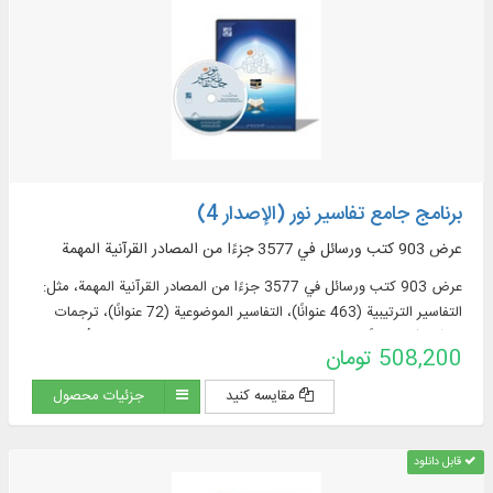
برنامج جامع تفاسير نور (الإصدار 4)
عرض 903 كتب ورسائل في 3577 جزءًا من المصادر القرآنية المهمة
عرض 903 كتب ورسائل في 3577 جزءًا من المصادر القرآنية المهمة، مثل:
التفاسير الترتيبية (463 عنوانًا)، التفاسير الموضوعية (72 عنوانًا)، ترجمات
القرآن (57 عنوانًا + 23 ترجمة مقتبسة من التفاسير + 60 ترجمة أجنبية في
508,200 تومان
قسم الموسوعة)، مصادر تفسير القرآن وعلومه (319 عنوانا)، المعاجم
الموضوعية (52 عنوانا)، الأسئلة القرآنية (32 عنوانا).
مقایسه کنید
جزئیات محصول
قابل دانلود