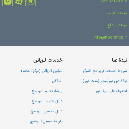
025-32120102
متابعة الطلب
موافقة ودفع
info@noorshop.ir
نبذة عنا
خدمات للزبائن
شروط استخدام برامج المركز
شؤون الزبائن (مركز الدعم)
نبذة عن نورشوب (متجر نور)
التذكير
لنتعرف على مركز نور
ورشة تعليم البرنامج
دليل تثبيت البرنامج
دليل تحميل البرنامج
طريقة تفعيل البرنامج