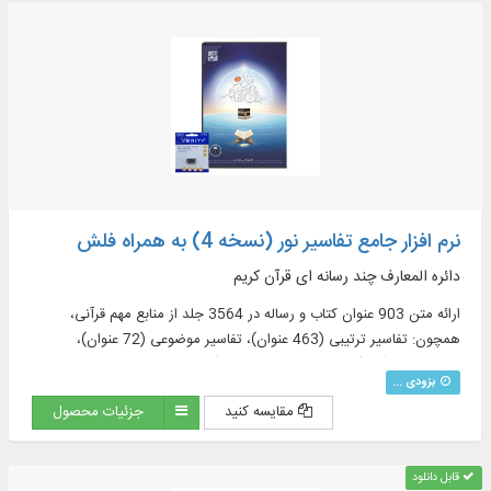
نرم افزار جامع تفاسیر نور (نسخه 4) به همراه فلش
دائره المعارف چند رسانه ای قرآن کریم
ارائه متن 903 عنوان کتاب و رساله در 3564 جلد از منابع مهم قرآنی،
همچون: تفاسیر ترتیبی (463 عنوان)، تفاسیر موضوعی (72 عنوان)،
ترجمه‌های قرآن (57 عنوان + 23 ترجمه برگرفته + 60 ترجمه خارجی در
بزودی ...
قسمت دانشنامه)، منابع تفسیر و علوم قرآنی (319 عنوان)، فرهنگنامه‌ها (52
مقایسه کنید
جزئیات محصول
عنوان)، پرسمان‌های قرآنی (32 عنوان)
قابل دانلود