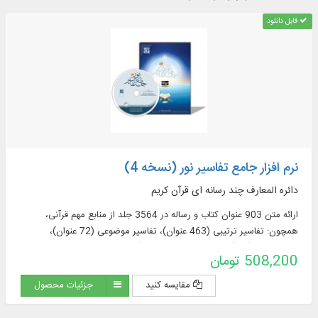
قابل دانلود
نرم افزار جامع تفاسیر نور (نسخه 4)
دائره المعارف چند رسانه ای قرآن کریم
ارائه متن 903 عنوان کتاب و رساله در 3564 جلد از منابع مهم قرآنی،
همچون: تفاسیر ترتیبی (463 عنوان)، تفاسیر موضوعی (72 عنوان)،
ترجمه‌های قرآن (57 عنوان + 23 ترجمه برگرفته + 60 ترجمه خارجی در
508,200 تومان
قسمت دانشنامه)، منابع تفسیر و علوم قرآنی (319 عنوان)، فرهنگنامه‌ها (52
عنوان)، پرسمان‌های قرآنی (32 عنوان)
مقایسه کنید
جزئیات محصول