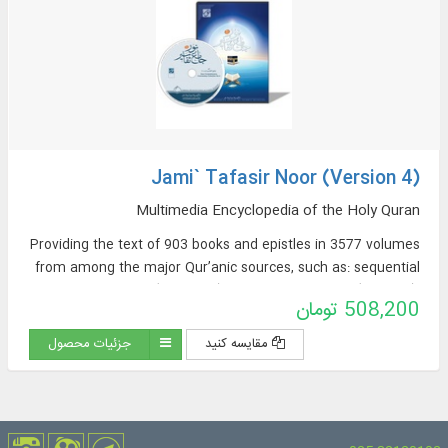
Jami` Tafasir Noor (Version 4)
Multimedia Encyclopedia of the Holy Quran
Providing the text of 903 books and epistles in 3577 volumes
from among the major Qur’anic sources, such as: sequential
exegeses (463 titles), thematic exegeses (72 titles),
508,200 تومان
translations of the Qur’an (57 titles + 23 extracted
translations [from exegeses] + 60 non-Persian translations in
مقایسه کنید
جزئیات محصول
the Encyclopedia Section), sources of Qur’anic Exegesis and
Qur’anic Sciences (319 titles), Thematic Dictionaries (52
titles), Qur’anic Questions (32 titles).