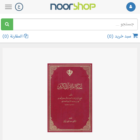
سبد خرید (
0
)
المقارنة (
0
)