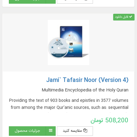
قابل دانلود
Jami` Tafasir Noor (Version 4)
Multimedia Encyclopedia of the Holy Quran
Providing the text of 903 books and epistles in 3577 volumes
from among the major Qur’anic sources, such as: sequential
exegeses (463 titles), thematic exegeses (72 titles),
508,200 تومان
translations of the Qur’an (57 titles + 23 extracted
translations [from exegeses] + 60 non-Persian translations in
مقایسه کنید
جزئیات محصول
the Encyclopedia Section), sources of Qur’anic Exegesis and