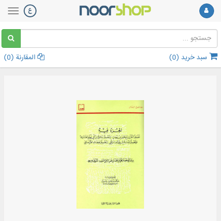
سبد خرید (
0
)
المقارنة (
0
)