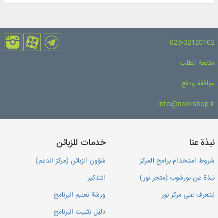
Qur’anic Sciences (319 titles), Thematic Dictionaries (52
titles), Qur’anic Questions (32 titles).
025-32120102
متابعة الطلب
موافقة ودفع
info@noorshop.ir
نبذة عنا
خدمات للزبائن
شروط استخدام برامج المركز
شؤون الزبائن (مركز الدعم)
نبذة عن نورشوب (متجر نور)
التذكير
لنتعرف على مركز نور
ورشة تعليم البرنامج
دليل تثبيت البرنامج