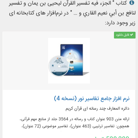
کتاب " الجزء فیه تفسیر القرآن لیحیی بن یمان و تفسیر
لنافع بن أبي نعیم القاري و ... " در نرم‌افزار های کتابخانه ای
زیر وجود دارد:
قابل دانلود
نرم افزار جامع تفاسیر نور (نسخه 4)
دائره المعارف چند رسانه ای قرآن کریم
ارائه متن 903 عنوان کتاب و رساله در 3564 جلد از منابع مهم قرآنی،
همچون: تفاسیر ترتیبی (463 عنوان)، تفاسیر موضوعی (72 عنوان)،
ترجمه‌های قرآن (57 عنوان + 23 ترجمه برگرفته + 60 ترجمه خارجی در