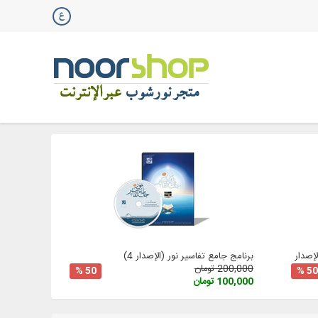
صدار 3
برنامج جامع تفاسير نور (الإصدار 4)
200,000 تومان
50 %
50 %
100,000 تومان