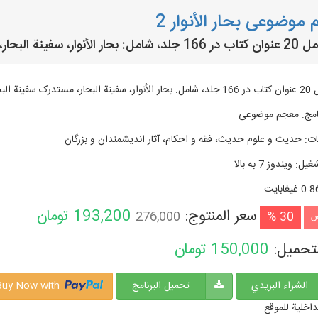
موضوعی بحار الأنوار 2
ة البحار، مستدرک سفینة البحار ...
سفینة البحار ...
امج
:
معجم موضوعی
ات
:
حدیث و علوم حدیث، فقه و احکام، آثار اندیشمندان و بزرگان
شغیل
:
ویندوز 7 به بالا
0. غيغابايت
سعر المنتوج:
193,200
تومان
276,000
30 %
ض
لتحميل:
150,000
تومان
الشراء البريدي
تحميل البرنامج
Buy Now with
داخلية للموقع