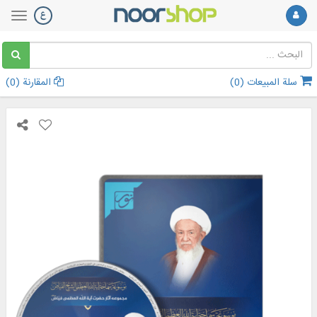
سلة المبيعات (
0
)
المقارنة (
0
)