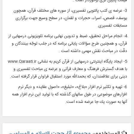
قيمت پايين‏ ترى برخوردار است .
3- عرضه‏ ى كتب پالتويى تفسيرى، از سوره‏ هاى مختلف قرآن، همچون
يوسف، قصص، اسراء، حجرات و لقمان، در سطح وسيع جهت برگزارى
مسابقات تفسيرى.
4- انجام مراحل تحقيق، ضبط و تدوين نهايى برنامه تلويزيونى درسهايى از
قرآن، و همچنين طرح سؤالات پايانى برنامه كه در جلب توجّه بينندگان و
دقّت در مباحث نقش مهمى داشته است .
5- ايجاد پايگاه اينترنتى درسهايى از قرآن كريم به نشانى www.Qaraati.ir
با هدف گسترش فرهنگ و معارف قرآنى و عرضه ‏ى مباحث تفسيرى و
دينى براى علاقمندان، كه بحمداللّه مورد استقبال فراوان قرار گرفته است.
6- تهيه و تكثير نرم افزار «بلاغ»، «تبليغ»، «اصول عقايد» و ديگر نرم
‏افزارهاى موضوعى در طول سال‏هاى گذشته كه با توليد اين نرم ‏افزار همه
آنها به صورت يك جا عرضه شده است.
المستخدمون
مجموعه آثار حجت الاسلام و المسلمین