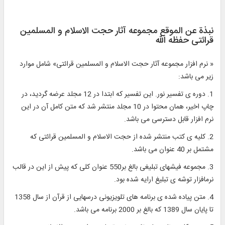
نبذة عن الموقع مجموعه آثار حجت الاسلام و المسلمین
قرائتی حفظه الله
« نرم افزار مجموعه آثار حجت الاسلام و المسلمین قرائتی» شامل موارد
زير مى ‏باشد:
1. دوره‏ ى تفسير نور. اين تفسير كه ابتدا در 12 مجلد عرضه گرديد، در
چاپ اخير، همان محتوا در 10 مجلد منتشر شد كه متن كامل آن در اين
نرم افزار قابل دسترسى مى ‏باشد.
2. كليه ‏ى كتب منتشر شده از حجت ‏الاسلام و المسلمين قرائتى كه
مشتمل بر 40 عنوان مى ‏باشد.
3. مجموعه فيش‏هاى تبليغى بالغ بر550 عنوان كلى كه پيش از اين در قالب
نرم‏افزار توشه‏ ى تبليغ ارايه شده بود.
4. متن پياده شده ‏ى برنامه ‏هاى تلويزيونى درسهايى از قرآن از سال 1358
تا پايان سال 1389 كه بالغ بر 2000 برنامه مى‏ باشد.