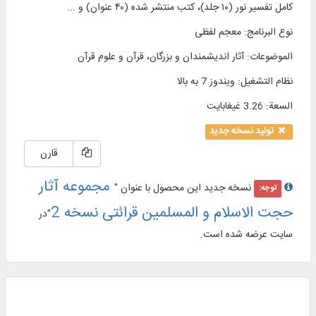
کامل تفسیر نور (۱۰ جلد)، كتب منتشر شده (۴۰ عنوان) و ...
نوع البرنامج
:
معجم لفظی
الموضوعات
:
آثار اندیشمندان و بزرگان، قرآن و علوم قرآن
نظام التشغیل
:
ویندوز 7 به بالا
السعة
:
3.26 غيغابايت
تولید نسخه جدید
قارن
مجموعه آثار
نسخه جدید این محصول با عنوان "
توجه:
حجت الاسلام و المسلمین قرائتی نسخه 2
"در
سایت عرضه شده است.