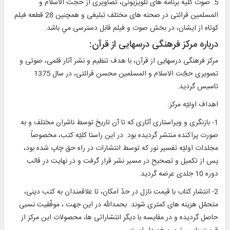
5. صوت كليه برنامه‏ هاى تلويزيونى، تصاويرى از حجت الاسلام و
المسلمين قرائتى در صحنه‏ هاى مختلف تبليغى و هم‏چنين 28 قطعه فيلم
كوتاه از ايشان، در بخش صوت و فيلم قابل دسترسى مي باشد.
درباره مركز فرهنگى درسهايى از قرآن:
مركز فرهنگى درسهايى از قرآن، با هدف تنظيم و نشر آثار قلمى، صوتى و
تصويرى حجّت الاسلام و المسلمين محسن قرائتى، در سال 1375
تاسيس گرديد.
اهداف اوليّه مركز:
1- بازنگرى و ويراستارى آثارى كه تا آن تاريخ توسط ناشران مختلف و به
صورت پراكنده منتشر گرديده بود. در اين راستا كليّه كتب، مخصوصاً
مجلدات اوليّه تفسير نور كه توسط انتشارات در راه حق چاپ شده بود،
پس از تكميل و تصحيح در مسير نشر قرار گرفت و در نهايت در قالب
دوره 10 جلدى عرضه گرديد.
2- انتشار كتاب با قيمت نازل در حدّ امكان، تا علاقمندان به كتب دينى،
متحمّل هزينه ‏هاى كمترى شوند. بحمداللّه در اين جهت ، موفّقيت نسبى
حاصل گرديده و در مقايسه با ديگر انتشاراتى ‏ها، محصولات اين مركز از