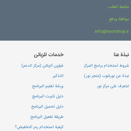
متابعة الطلب
موافقة ودفع
info@noorshop.ir
نبذة عنا
خدمات للزبائن
شروط استخدام برامج المركز
شؤون الزبائن (مركز الدعم)
نبذة عن نورشوب (متجر نور)
التذكير
لنتعرف على مركز نور
ورشة تعليم البرنامج
دليل تثبيت البرنامج
دليل تحميل البرنامج
طريقة تفعيل البرنامج
كيفية استخدام رمز التخفيض؟