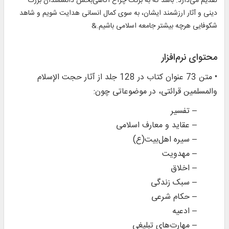
تقديم می‌دارد. باشد که به برکت چراغ آگاهی‌بخش دانشمندان بزرگ
دینی و آثار ارزشمند ایشان، به سوی کمال انسانی هدایت شویم و شاهد
شکوفایی هرچه بیشتر جامعه اسلامی باشیم.&
محتوای نرم‌افزار
• متن 73 عنوان کتاب در 128 جلد از آثار حجت الإسلام
والمسلمین قرائتی، در موضوعاتی چون:
– تفسیر
– عقاید و معارف اسلامی
– سیره اهل‌بیت(ع)
– مهدویت
– اخلاق
– سبک زندگی
– حکام شرعی
– ادعیه
– مهارت‌های تبلیغی