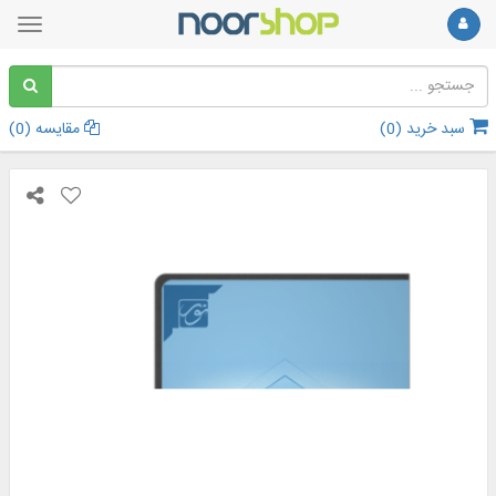
سبد خرید (
0
)
مقایسه (
0
)