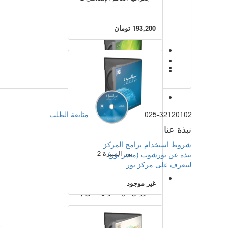
213,000 تومان
193,200 تومان
1
2
3
025-32120102
متابعة الطلب
تفسیر النور
نبذة عنا
شروط استخدام برامج المركز
188,000 تومان
نور السيرة 2
نبذة عن نورشوب (متجر نور)
لنتعرف على مركز نور
غير موجود
دروس من القرآن الكريم
193,200 تومان