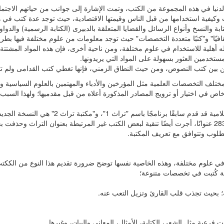
لدنيا في هذه المجموعة من الكتب، وتمت الإشارة إلى جوانب من حياتهم الاجتماعي
ات وكيفية استخدامها من قبل الناس وقيمتها الاقتصادية، حيث توجد عدة كتب في ه
بة والنسخ وأنواع الرسائل والقضايا المتعلقة بالدبیری (الكتابة الرسمية) والد
قافيًا" و"كتبًا متعددة التخصصات" حيث توجد معلومات من علوم مختلفة فيها بطري
له أهلية للاستخدام في علوم مختلفة، ومن ناحية أخرى، فإن هذه المواد المشت
مستخدمين العثور بسهولة على المواد التي يريدونها.
 من بين كتب النصوص، ومن حيث النطاق الزمني، فإنها تغطي كتب القدامى ولم ت
ختلف التخصصات العلمية مثل المؤرخين والأدباء والمهتمين بالعلوم السياسية وال
 خاص في اختيار أو ترويج المصادر المذكورة أعلاه من قبل مقدميها؛ ولهذا السب
إلى زيادة عدد الكتب والارتقاء من 65 عنوان كتاب إلى 283 عنوانًا، أجرت أيضًا تنقية لبعض الكتب غير المرتبطة
طلوب وتتوافق مع تعريف المكتبة.
ت فرعية مثل الشعر، الكتابة، الأمثال، المعاني والبيان، وغيرها.