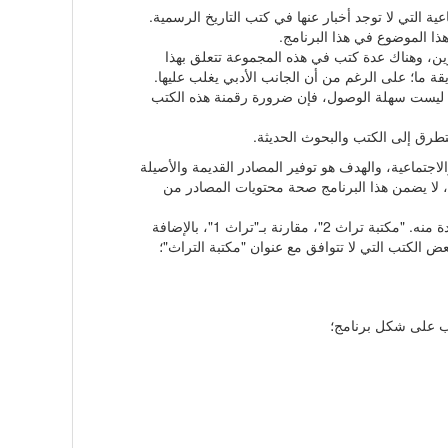
ة التي لا توجد أخبار عنها في كتب التاريخ الرسمية.
ذا الموضوع في هذا البرنامج.
واوين، وهناك عدة كتب في هذه المجموعة تتعلق بهذا
قة ما؛ على الرغم من أن الجانب الأدبي يغلب عليها.
تة ليست سهلة الوصول، فإن ضرورة رقمنة هذه الكتب
تطرق إلى الكتب والبحوث الحديثة.
اجتماعية، والهدف هو توفير المصادر القديمة والأصيلة
ب، لا يضمن هذا البرنامج صحة محتويات المصادر من
من الجدير بالذكر أن مركز أبحاث الكمبيوتر للعلوم الإسلامية قد قدم سابقًا برنامجًا باسم "تراث 1"، و"مكتبة تراث 2" هي النسخة الجديدة منه. "مكتبة تراث 2"، مقارنة بـ"تراث 1"، بالإضافة
 بعنوان التراث وحذفت بعض الكتب التي لا تتوافق مع عنوان "مكتبة التراث"؛