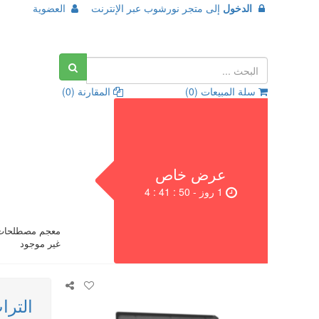
الدخول
إلى
متجر نورشوب عبر الإنترنت
العضوية
سلة المبيعات (
0
)
المقارنة (
0
)
عرض خاص
1 روز - 49 : 41 : 4
معجم مصطلحات 
غير موجود
التراث