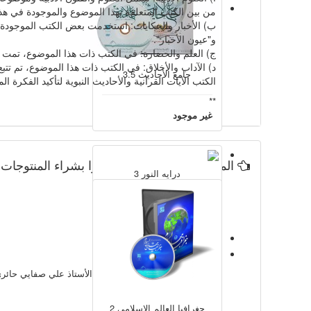
من بين الكتب المتعلقة بهذا الموضوع والموجودة في هذه 
ب) الأخبار والحكايات: استخدمت بعض الكتب الموجودة في
و"عيون الأخبار".
ج) العلم والحضارة: في الكتب ذات هذا الموضوع، تمت درا
د) الآداب والأخلاق: في الكتب ذات هذا الموضوع، تم تتبع
جامع الأحاديث 3.5
الكتب الآيات القرآنية والأحاديث النبوية لتأكيد الفكرة 
**
غير موجود
المستخدمون
التراث 2
، قاموا بشراء المنتوجات ا
درایه النور 3
228,200 تومان
الابتداء في النهاية (مجموعة آثار الأستاذ علي صفايي حائري 
جغرافیا العالم الإسلامي 2