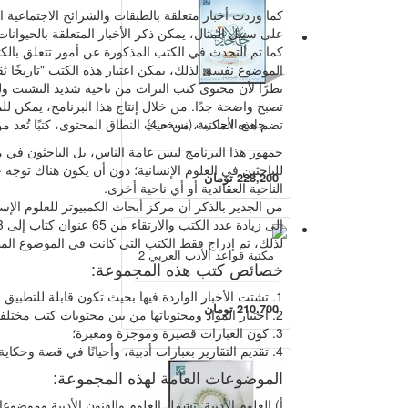
كما وردت أخبار متعلقة بالطبقات والشرائح الاجتماعية ا
على سبيل المثال، يمكن ذكر الأخبار المتعلقة بالحيوان
كما تم التحدث في الكتب المذكورة عن أمور تتعلق بالكتا
الموضوع نفسه. لذلك، يمكن اعتبار هذه الكتب "تاريخًا ث
نظرًا لأن محتوى كتب التراث من ناحية شديد التشتت و
تصبح واضحة جدًا. من خلال إنتاج هذا البرنامج، يمكن لل
جامع الأحادیث (نسخه 4)
تضم هذه المكتبة، من حيث النطاق المحتوى، كتبًا تُعد
جمهور هذا البرنامج ليس عامة الناس، بل الباحثون في م
للباحثين في العلوم الإنسانية؛ دون أن يكون هناك توجه
228,200 تومان
الناحية العقائدية أو أي ناحية أخرى.
لذلك، تم إدراج فقط الكتب التي كانت في الموضوع الم
مكتبة قواعد الأدب العربي 2
خصائص كتب هذه المجموعة:
1. تشتت الأخبار الواردة فيها بحيث تكون قابلة للتطبيق في علوم مختلفة، وهذه الخاصية نفسها توضح ضرورة تقديم هذا النوع من الككتب على شكل برنامج؛
210,700 تومان
2. اختيار المواد ومحتوياتها من بين محتويات كتب مختلفة كُتبت في تخصصات متنوعة؛
3. كون العبارات قصيرة وموجزة ومعبرة؛
4. تقديم التقارير بعبارات أدبية، وأحيانًا في قصة وحكاية؛ بحيث تجذب قلب القارئ وتزيل التعب عنه.
الموضوعات العامة لهذه المجموعة:
أ) العلوم الأدبية: تشمل العلوم والفنون الأدبية وموضوعا