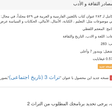
صادر الثقافة و الأدب
النص الكامل لـ ۲۸۳ عنوان كتاب بالل
 موضوعات مثل: التعليم ، الكتابة، الأمثال، الأمالي، الحكايات و السياسة عرض 
امج
:
المعجم اللفظي
ات
:
اللغة و الادب، التاريخ والثقافة
ب
:
283
شغیل
:
ويندوز 7 وأعلی
0. غيغابايت
نسخه جدید
تراث 3 (تاریخ اجتماعی)
نسخه جدید این محصول با عنوان "
"بصور
ات، يرجی تحديد برنامجك المطلوب من التراث 2