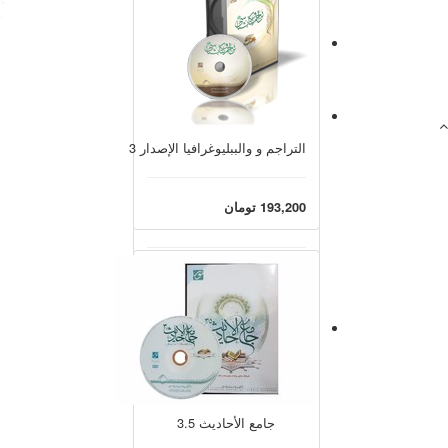
التراجم و والببليوغرافيا الإصدار 3
193,200 تومان
سيرة المعصومين عليهم السلام
193,200 تومان
جامع الأحاديث 3.5