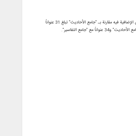
كذلك، فإن الإحصاء النسبي لهذا البرنامج مقارنة بـ "جامع الأحاديث" و"جامع التفاسير" هو من باب العموم والخصوص من وجه؛ أي أن العناوين الإضافية فيه مقارنة بـ "جامع الأحاديث" تبلغ 31 عنواناً