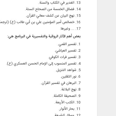
13. الغدير في الكتاب والسنة.
14. فضائل الخمسة من الصحاح الستة.
15. نهج البيان عن كشف معاني القرآن.
16. خصائص أمير المؤمنين علي بن أبي طالب (ع) (ترجمة خصائص أمير المؤمنين).
17. ... وغيرها.
بعض أهم الآثار الروائية والتفسيرية في البرنامج هي:
1. تفسير القمي.
2. تفسير العياشي.
3. تفسير فرات الكوفي.
4. تفسير المنسوب إلى الإمام الحسن العسكري (ع).
5. شواهد التنزيل.
6. نور الثقلين.
7. البرهان في تفسير القرآن.
8. نهج البلاغة.
9. الصحيفة الكاملة.
10. الكتب الأربعة.
11. بحار الأنوار.
12. وسائل الشيعة.