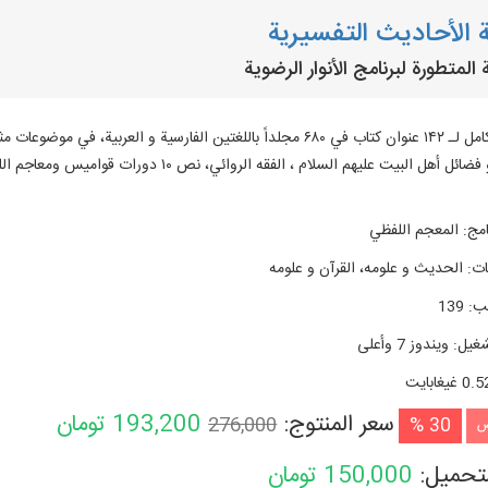
 الأحاديث التفسيرية
المتطورة لبرنامج الأنوار الرضوية
النص الكامل لـ ۱۴۲ عنوان كتاب في ۶۸۰ مجلداً باللغتين الفارسية و العر
امج
:
المعجم اللفظي
ات
:
الحديث و علومه، القرآن و علومه
تب
:
139
شغیل
:
ويندوز 7 وأعلی
0. غيغابايت
سعر المنتوج:
193,200
تومان
276,000
30 %
ض
لتحميل:
150,000
تومان