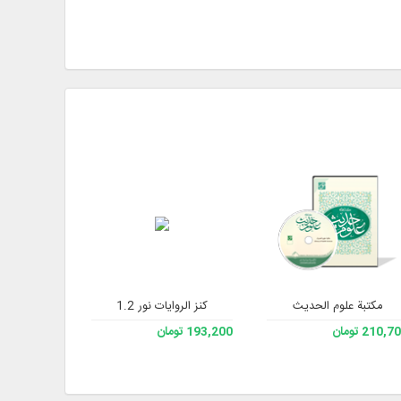
مكتبة علوم الحديث
كنز الروايات نور 1.2
درای
210, تومان
193,200 تومان
228,200 تومان