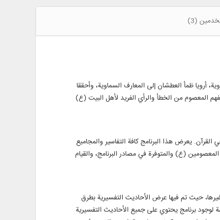
خدمين (3)
أخروية، أرويا ظمأ العطشان إلى المعارف السماوية، وأحققا
الفهم المعصوم من الخطأ والرأي الفريد لأهل البيت (ع)
ي القرآن. يعرض هذا البرنامج كافة التفاسير والمجاميع
لمعصومين (ع) والمتوفرة في مصادر البرنامج، والقيام
ث الحاسوب للعلوم الإسلامية أن أنتج برامج مثل "نور الأنوار 2"، و"جامع تفاسير نور"، و"جامع الأحاديث الإصداران 2.5 و3.5"، وغيرها، حيث تم فيها عرض الأحاديث التفسيرية بطرق
ماسة لوجود برنامج يحتوي على جميع الأحاديث التفسيرية