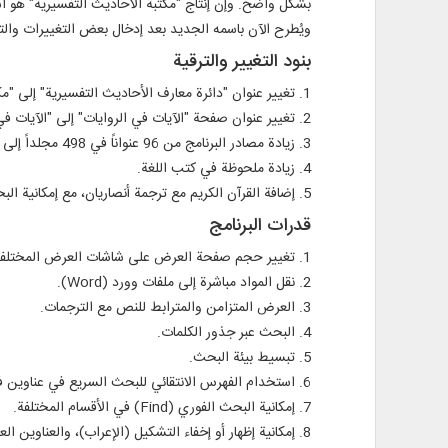
بشكل واضح. وإن إنتاج "مكتبة الأحاديث التفسيرية" هو اس
ويُطرح الآن باسمه الجديد بعد إدخال بعض التغييرات والتر
بنود التغيير والترقية
1. تغيير عنوان "دائرة معارف الأحاديث التفسيرية" إلى "مكتبة الأحاديث التفسيرية".
2. تغيير عنوان صفحة "الآيات في الروايات" إلى "الآيات في الكتب".
3. زيادة مصادر البرنامج من 96 عنواناً في 498 مجلداً إلى 141 عنواناً في 685 مجلداً.
4. زيادة ملحوظة في كتب اللغة.
5. إضافة القرآن الكريم مع ترجمة أنصاريان، مع إمكانية البحث في الجذور والكلمات.
قدرات البرنامج
1. تغيير حجم صفحة العرض على شاشات العرض المختلفة.
2. نقل المواد مباشرة إلى ملفات وورد (Word).
3. العرض المتزامن والمترابط للنص مع الترجمات.
4. البحث عبر جذور الكلمات.
5. تبسيط بيئة البحث.
6. استخدام الفهرس الانتقائي للبحث السريع في عناوين فهرس الكتب.
7. إمكانية البحث الفوري (Find) في الأقسام المختلفة.
8. إمكانية إظهار أو إخفاء التشكيل (الإعراب)، والعناوين العلوية، والحواشي السفلية.