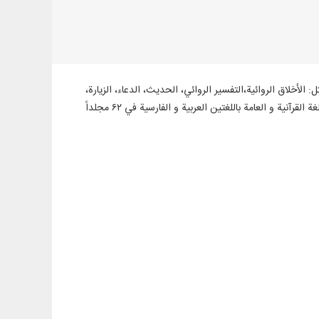
بية، في موضوعات مثل: الأخلاق الروائية،التفسير الروائي، الحديث، الدعاء، الزيارة،
السيرة و فضائل أهل البيت عليهم السلام ، الفقه الروائي، نص ۱۰ دورات قواميس ومعاجم اللغة القرآنية و العامة باللغتين العربية و الفارسية في ۶۲ مجلداً