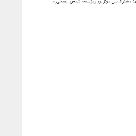
تيجة جهد مشترك بين مركز نور ومؤسسة شمس الضحى)،