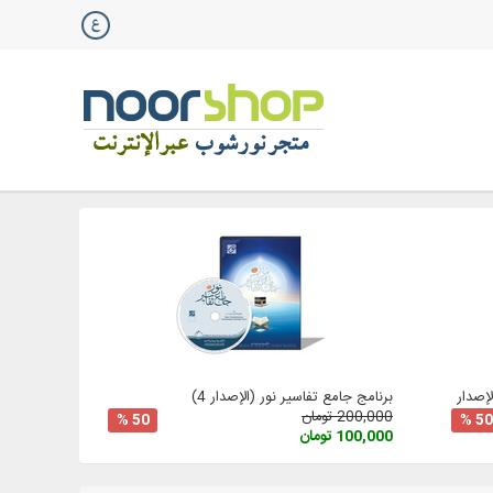
صدار 3
برنامج جامع تفاسير نور (الإصدار 4)
200,000 تومان
50 %
50 %
100,000 تومان