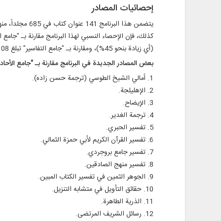
إحصائيات المصادر
يتضمن هذا البرنامج 141 عنوان كتاب في 685 مجلداً، منها 93 عنواناً بالعربية و48 عنواناً بالفارسية، كما أن 105 منها رواائية و36 منها تفسيرية.
(أي زيادة بنحو 45%)، ومقارنة بـ "جامع التفاسير" تبلغ 108 عناوين (أي زيادة بنحو 154%). أما العناوين المشتركة معه فهي 111 عنواناً مع "جامع الأحاديث" و34 عنواناً مع "جامع التفاسير".
بعض المصادر الجديدة في البرنامج مقارنة بـ "جامع الأحا
1. أمالي الشيخ الطوسي (ترجمة حسن زاده).
2. الإهليلجة.
3. الإيضاح.
4. ترجمة الغدير.
5. تفسير الحبري.
6. تفسير القرآن الكريم لأبي حمزة الثمالي.
7. تفسير جامع بروجردي.
8. تفسير منهج الصادقين.
9. الجوهر الثمين في تفسير الكتاب المبين.
10. حقائق التأويل في متشابه التنزيل.
11. الذرية الطاهرة.
12. رسائل الشريف المرتضى.