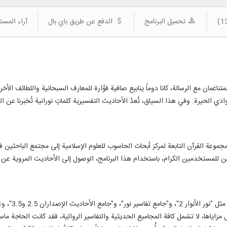
تحميل البرنامج
الدفع عن طريق باي بال
آراء المست
المتناغمان مع الرسالة، كانا دوماً ينابيع صافية فوَّارة للمعارف السبحانية واللطائف ال
دي الحيرة. وفي هذا السياق، تُعدّ الأحاديث التفسيرية كلماتٍ نورانية تُخبرنا عن 
موعة القرآن التابعة لمركز أبحاث الحاسوب للعلوم الإسلامية إلى مجتمع الباحثين ف
 للمستخدمين الكرام، باستخدام هذا البرنامج، الوصول إلى الأحاديث المروية عن ا
سبق لمركز أبحا
ل مزاياها، لا تشمل كافة المجاميع الحديثية والتفاسير الروائية، فقد كانت الحاجة 