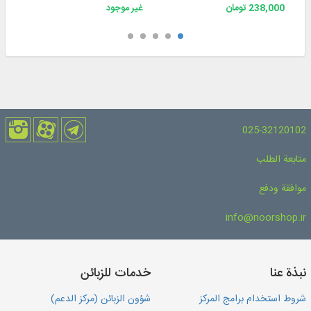
238,000 تومان
غير موجود
025-32120102
متابعة الطلب
موافقة ودفع
info@noorshop.ir
نبذة عنا
خدمات للزبائن
شروط استخدام برامج المركز
شؤون الزبائن (مركز الدعم)