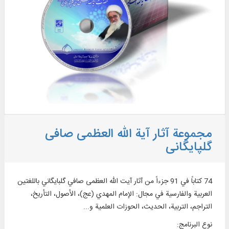
مجموعة آثار آیة الله العظمی صافی
گلپایگانی
74 کتاباً في 91 جزءاً من آثار آیت الله العظمی صافي گلبایگاني باللغتين
العربية والفارسية في مجال: الإمام المهدي (عج)، الأصول، التأریخ،
التراجم، التربية، الحدیث، الحوزات العلمية و...
نوع البرنامج
: