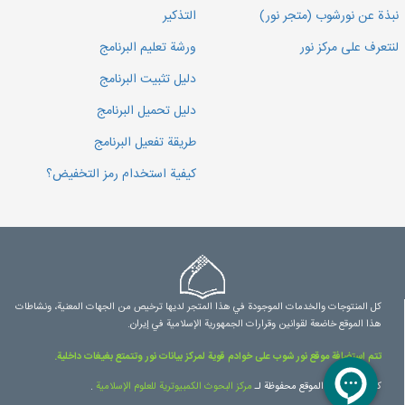
نبذة عن نورشوب (متجر نور)
التذكير
لنتعرف على مركز نور
ورشة تعليم البرنامج
دليل تثبيت البرنامج
دليل تحميل البرنامج
طريقة تفعيل البرنامج
كيفية استخدام رمز التخفيض؟
كل المنتوجات والخدمات الموجودة في هذا المتجر لديها ترخيص من الجهات المعنية، ونشاطات
هذا الموقع خاضعة لقوانين وقرارات الجمهورية الإسلامية في إيران.
تتم استضافة موقع نور شوب على خوادم قوية لمركز بيانات نور وتتمتع بغيغات داخلية.
كل حقوق هذا الموقع محفوظة لـ
مرکز البحوث الكمبيوترية للعلوم الإسلامية
.