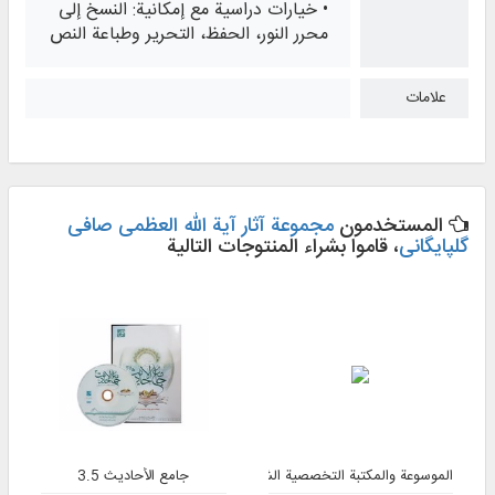
• خيارات دراسية مع إمكانية: النسخ إلى
محرر النور، الحفظ، التحرير وطباعة النص
علامات
المستخدمون
مجموعة آثار آیة الله العظمی صافی
گلپایگانی
، قاموا بشراء المنتوجات التالية
الموسوعة والمكتبة التخصصية الشاملة للفقه 3
جامع الأحاديث 3.5