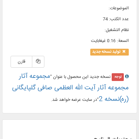
الموضوعات
:
عدد الكتب
:
74
نظام التشغیل
:
السعة
:
0.16 غيغابايت
تولید نسخه جدید
قارن
مجموعه آثار
نسخه جدید این محصول با عنوان "
توجه:
مجموعه آثار آیت الله العظمی صافی گلپایگانی
(ره)نسخه 2
"در سایت عرضه خواهد شد.