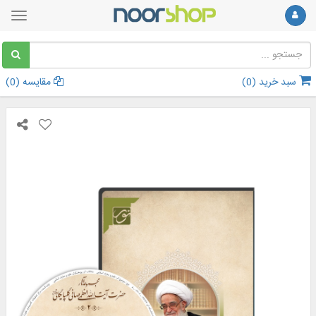
سبد خرید (
0
)
مقایسه (
0
)