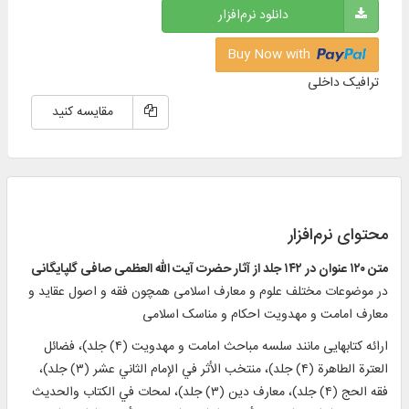
دانلود نرم‌افزار
Buy Now with
ترافیک داخلی
مقایسه کنید
محتوای نرم‌افزار
متن
۱۲۰
عنوان در
۱۴۲
جلد از آثار حضرت آیت الله العظمی صافى گلپایگانی
در موضوعات مختلف علوم و معارف اسلامی همچون فقه و اصول عقاید و
معارف امامت و مهدویت احکام و مناسک اسلامی
ارائه کتابهایی مانند سلسه مباحث امامت و مهدویت (۴) جلد)، فضائل
العترة الطاهرة (۴) جلد)، منتخب الأثر في الإمام الثاني عشر (۳) جلد)،
فقه الحج (۴) جلد)، معارف دین (۳) جلد)، لمحات في الكتاب والحديث