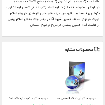
والمذهب (۳) جلد) بيان الأصول (۳) جلد)، جامع الأحكام (۲) جلد)،
ديدارها و رهنمودها (۲ جلد) هداية العباد (۲ جلد)، في تفسير آية التطهير،
نگرشی بر فلسفه و عرفان، سیر حوزه های علمی شیعه زن در پرتو اسلام
الهیات در نهج البلاغه، حسین شهید آگاه و رهبر نجات بخش اسلام پرتوی
از عظمت امام حسین رمضان در تاریخ توضیح المسائل
محصولات مشابه
مجموعه آثار آیت الله العظمی صافی گلپایگانی (ره)
مجموعه آثار حضرت آیت‌الله العظمی جع