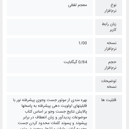
نوع
معجم لفظی
نرم‌افزار
زبان رابط
کاربر
نسخه
1/00
نرم‌افزار
حجم
0/84 گیگابایت
نرم‌افزار
توضیحات
نسخه
قابلیت ها
بهره مندی از موتور جست وجوی پیشرفته نور با
قابلیتهای اولویت دهی پیشرفته به پاسخها
پالایش نتایج جست وجو بر اساس کتاب
موضوعات پدیدآور و زبان انعطاف در برابر
پیشوند و پسوند کلمات محدود کردن جست