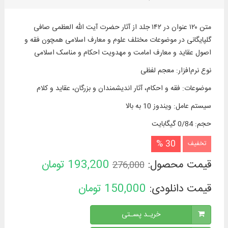
متن ۱۲۰ عنوان در ۱۴۲ جلد از آثار حضرت آیت الله العظمی صافى
گلپایگانی در موضوعات مختلف علوم و معارف اسلامی همچون فقه و
اصول عقاید و معارف امامت و مهدویت احکام و مناسک اسلامی
نوع نرم‌افزار
:
معجم لفظی
موضوعات
:
فقه و احکام، آثار اندیشمندان و بزرگان، عقاید و كلام
سیستم عامل
:
ویندوز 10 به بالا
حجم
:
0/84 گیگابایت
30 %
تخفیف
قیمت محصول:
193,200
تومان
276,000
قیمت دانلودی:
150,000
تومان
خریـد پسـتی