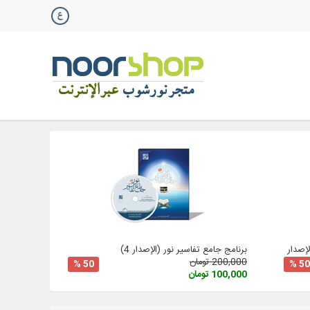
صدار 3
برنامج جامع تفاسير نور (الإصدار 4)
200,000 تومان
50 %
50 %
100,000 تومان