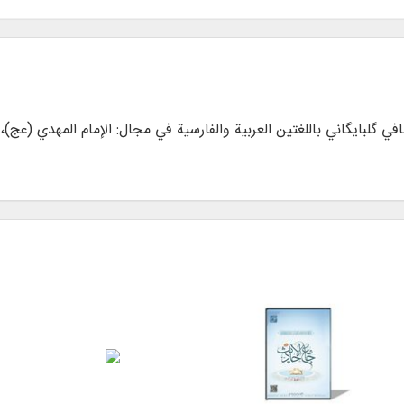
له العظمی صافي گلبایگاني باللغتين العربية والفارسية في مجال: الإمام المهدي (ع