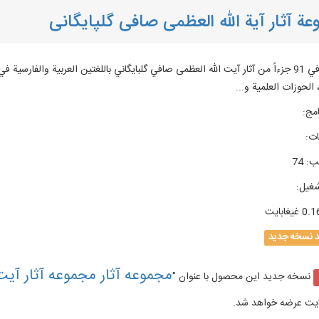
ة آثار آیة الله العظمی صافی گلپایگانی
74 کتاباً في 91 جزءاً من آثار آیت الله العظمی صافي گلبایگاني باللغتين العربية والفار
الحوزات العلمية و...
امج
:
ات
:
تب
:
74
شغیل
:
0. غيغابايت
د نسخه جدید
مجموعه آثار مجموعه آثار آیت
نسخه جدید این محصول با عنوان "
ایت عرضه خواهد شد.