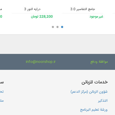
جامع التفاسير 3.0
درایه النور 3
مك
غير موجود
228,200 تومان
200
موافقة ودفع
info@noorshop.ir
خدمات للزبائن
سا
شؤون الزبائن (مركز الدعم)
تحم
التذكير
متا
ورشة تعليم البرنامج