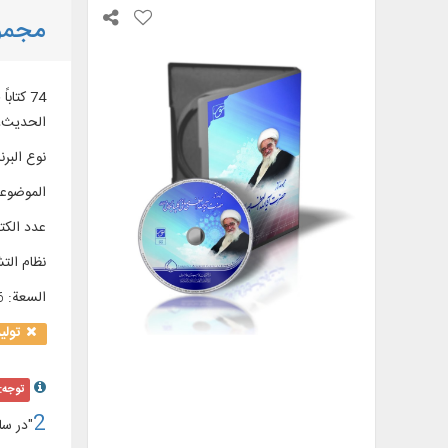
مجموع
الحدیث، 
نوع البرن
الموضوع
عدد الك
نظام الت
السعة
:
16
تولی
توجه:
2
"در س