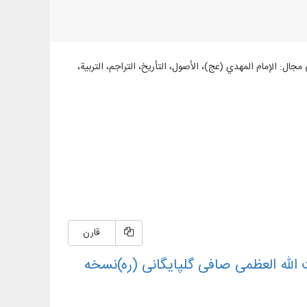
سية في مجال: الإمام المهدي (عج)، الأصول، التأریخ، التراجم، التربية،
قارن
 الله العظمی صافی گلپایگانی (ره)نسخه