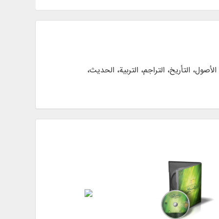
ج)، الأصول، التأریخ، التراجم، التربية، الحدیث،