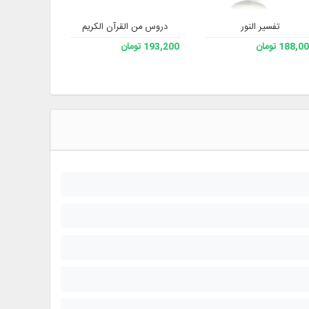
تفسیر النور
علي صفايي حائري - رحمه الله) - الإصدار 3
دروس من القرآن الكريم
سيرة المعصو
188, تومان
193,200 تومان
193,200 تومان