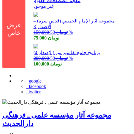
معجم مصطلحات العلوم
غير موجود
مجموعة آثار الإمام الخميني (قدس سره) –
عرض
الإصدار 3
خاص
50 %
150,000 تومان
75,000 تومان
برنامج جامع تفاسير نور (الإصدار 4)
50 %
200,000 تومان
100,000 تومان
google
facebook
twitter
مجموعه آثار مؤسسه علمی ـ فرهنگی
دارالحدیث