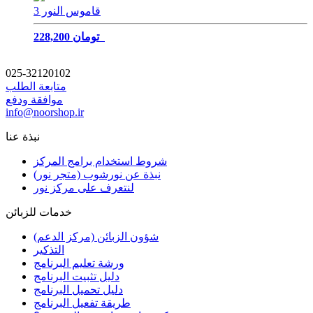
قاموس النور 3
228,200 تومان
025-32120102
متابعة الطلب
موافقة ودفع
info@noorshop.ir
نبذة عنا
شروط استخدام برامج المركز
نبذة عن نورشوب (متجر نور)
لنتعرف على مركز نور
خدمات للزبائن
شؤون الزبائن (مركز الدعم)
التذكير
ورشة تعليم البرنامج
دليل تثبيت البرنامج
دليل تحميل البرنامج
طريقة تفعيل البرنامج