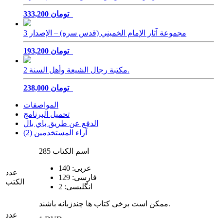
333,200 تومان
مجموعة آثار الإمام الخميني (قدس سره) – الإصدار 3
193,200 تومان
مكتبة رجال الشيعة وأهل السنة 2.
238,000 تومان
المواصفات
تحميل البرنامج
الدفع عن طريق باي بال
آراء المستخدمين (2)
285 اسم الكتاب
عربی: 140
عدد
فارسی: 129
الكتب
انگلیسی: 2
ممکن است برخی کتاب ها چندزبانه باشند.
عدد