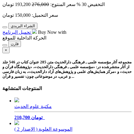
276,000
التخفيض
30 %
سعر المنتوج:
193,200
تومان
سعر التحميل:
150,000
تومان
الشراء البريدي
Buy Now with
تحميل البرنامج
الحركة الداخلية للموقع
قارن
×
مجموعه آثار مؤسسه علمی ـ فرهنگی دارالحدیث
متن 285 عنوان کتاب در 546 جلد
از آثار منتشرشده در: «مؤسسه علمی ـ فرهنگی دارالحدیث»، «پژوهشگاه قرآن و
حدیث» و «مرکز همایش‌های علمی و پژوهش‌های آزاد دارالحدیث»، به زبان فارسی
و عربی، در موضوعاتی چون: تفسیر و قرآن ...
المنتوجات المتشابهة
مكتبة علوم الحديث
210,700 تومان
الموسوعة العلوية ( الإصدار 2 )