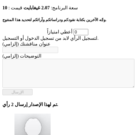
سعة البرنامج:
2.07 غيغابايت
قیمت :
10
وجّه الآخرين بكتابة نقودكم ودراساتكم وآرائكم لتحديد هذا المنتوج.
أعطي امتيازاً
لتسجيل الرأي لابد من تسجيل الدخول أو التسجيل.
عنوان مناقشتك (إلزامي)
التوضيحات (إلزامي)
الإرسال
تم لهذا الإصدار إرسال 2 رأي.