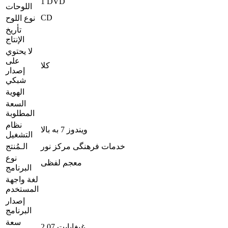
1 DVD
اللوحات
CD
نوع اللوح
تأريخ
الإنتاج
لا يحتوي
على
كلا
إصدار
شبكي
الهوية
السعة
المطلوبة
نظام
ویندوز 7 به بالا
التشغیل
خدمات فرهنگی مرکز نور
الـمُنتج
نوع
معجم لفظی
البرنامج
لغة واجهة
المستخدم
إصدار
البرنامج
سعة
2.07 غيغابايت