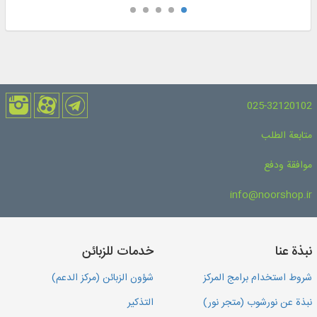
025-32120102
متابعة الطلب
موافقة ودفع
info@noorshop.ir
نبذة عنا
خدمات للزبائن
شروط استخدام برامج المركز
شؤون الزبائن (مركز الدعم)
نبذة عن نورشوب (متجر نور)
التذكير