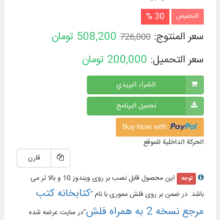
30 %
التخفيض
سعر المنتوج:
508,200
تومان
726,000
سعر التحميل:
200,000
تومان
الشراء البريدي
تحميل البرنامج
Buy Now with
الحركة الداخلية للموقع
قارن
این محصول قابل نصب بر روی ویندوز 10 و بالا تر می
توجه:
کتابخانه کتب
باشد. در ضمن بر روی فلش مموری با نام "
مرجع نسخه 2 به همراه فلش
"در سایت عرضه شده