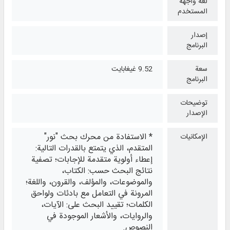
لغة واجهة
المستخدم
إصدار
البرنامج
سعة
9.52 غيغابايت
البرنامج
توضيحات
الإصدار
* الاستفادة من محرك بحث "نور"
الإمكانيات
المتقدم، الذي يتمتع بالقدرات التالية:
إعطاء أولوية متقدمة للإجابات؛ تصفية
نتائج البحث حسب: الكتاب،
والموضوعات، والمؤلف، والقرون، واللغة؛
المرونة في التعامل مع بادئات ولواحق
الكلمات؛ تقييد البحث على: الآيات،
والروايات، والأشعار الموجودة في
النصوص.