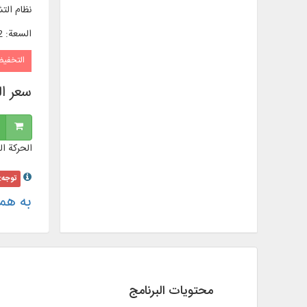
نظام الت
السعة
:
52
التخفي
سعر ا
الحركة ال
توجه:
به هم
محتويات البرنامج