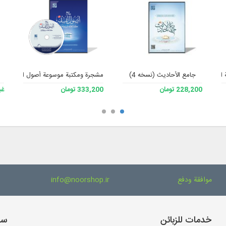
لشاملة للفقه 3
جامع الأحادیث (نسخه 4)
مشجرة ومكتبة موسوعة أصول الفقه، الإصد
228,200 تومان
333,200 تومان
غي
موافقة ودفع
info@noorshop.ir
خدمات للزبائن
سا