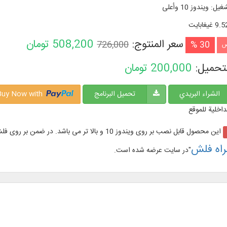
شغیل
:
ويندوز 10 وأعلی
9. غيغابايت
سعر المنتوج:
508,200
تومان
726,000
30 %
ض
لتحميل:
200,000
تومان
الشراء البريدي
تحميل البرنامج
Buy Now with
داخلية للموقع
این محصول قابل نصب بر روی ویندوز 10 و بالا تر می باشد. در ضمن بر روی فلش مموری با نام "
راه فلش
"در سایت عرضه شده است.