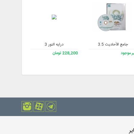
ار 3
جامع الأحاديث 3.5
درایه النور 3
جامع مصادر ال
ر موجود
228,200 تومان
435,600 تومان
یر