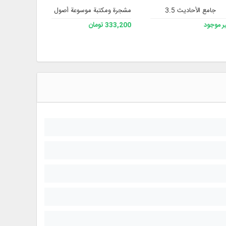
جامع الأحاديث 3.5
مشجرة ومكتبة موسوعة أصول الفقه، الإصدار 3
مكتبة قواعد
ر موجود
333,200 تومان
210,700 تومان