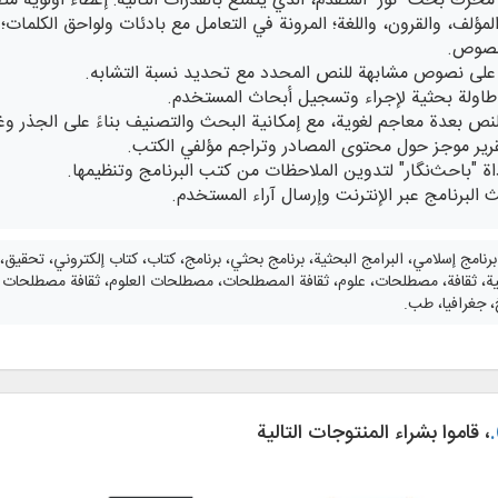
محرك بحث "نور" المتقدم، الذي يتمتع بالقدرات التالية: إعطاء أولوية 
مؤلف، والقرون، واللغة؛ المرونة في التعامل مع بادئات ولواحق الكلمات؛ 
لنصوص.
ور على نصوص مشابهة للنص المحدد مع تحديد نسبة التشابه.
 طاولة بحثية لإجراء وتسجيل أبحاث المستخدم.
نص بعدة معاجم لغوية، مع إمكانية البحث والتصنيف بناءً على الجذر وغ
تقرير موجز حول محتوى المصادر وتراجم مؤلفي الكتب.
اة "باحث‌نگار" لتدوين الملاحظات من كتب البرنامج وتنظيمها.
 البرنامج عبر الإنترنت وإرسال آراء المستخدم.
 برنامج إسلامي، البرامج البحثية، برنامج بحثي، برنامج، كتاب، كتاب إلكتروني، تحقيق، 
ة، ثقافة، مصطلحات، علوم، ثقافة المصطلحات، مصطلحات العلوم، ثقافة مصطلحات العل
، جغرافيا، طب.
، قاموا بشراء المنتوجات التالية