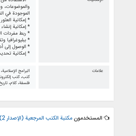
* الاستفادة من 
الإمكانيات
والموضوعات، وال
الموجودة في ا
* إمكانية العث
* إمكانية إنشاء
* ربط مفردات ال
* ببليوغرافيا و
* الوصول إلى أد
* إمكانية تحديث
علامات
البرامج الإسلامية،
كتب، كتب إلكتروني
فلسفة، كلام، تاريخ
المستخدمون
مكتبة الكتب المرجعية (الإصدار 2).