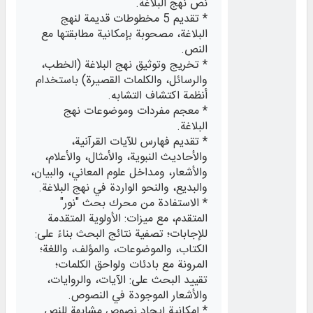
نص نهج البلاغة.
* تقديم 5 مخطوطات قديمة لنهج
البلاغة، مصحوبة بإمكانية مطابقتها مع
النص.
* تخريج وتوثيق نهج البلاغة (الخطب،
والرسائل، والكلمات القصيرة) باستخدام
أنظمة اكتشاف التشابه.
* معجم مفردات وموضوعات نهج
البلاغة.
* تقديم فهارس للآيات القرآنية،
والأحاديث النبوية، والأمثال، والأعلام،
والأشعار، ومداخل علوم المعاني، والبيان،
والبديع، والنحو الواردة في نهج البلاغة.
* الاستفادة من محرك بحث "نور"
المتقدم، مع ميزات: الأولوية المتقدمة
للإجابات؛ تصفية نتائج البحث بناءً على:
الكتاب، والموضوعات، والمؤلف، واللغة؛
المرونة مع بادئات ولواحق الكلمات؛
تقييد البحث على: الآيات، والروايات،
والأشعار الموجودة في النصوص.
* إمكانية إيجاد نصوص مشابهة للنص