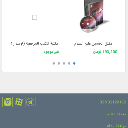
مقتل الحسین علیه السلام
مكتبة الكتب المرجعية (الإصدار 2) مع قرص فلاش.
193,200 تومان
غير موجود
025-32120102
متابعة الطلب
موافقة ودفع