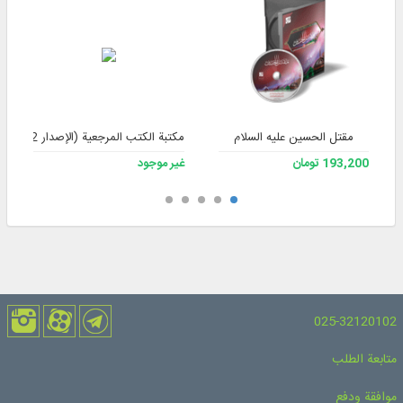
مقتل الحسین علیه السلام
مكتبة الكتب المرجعية (الإصدار 2) مع قرص فلاش.
193,200 تومان
غير موجود
025-32120102
متابعة الطلب
موافقة ودفع