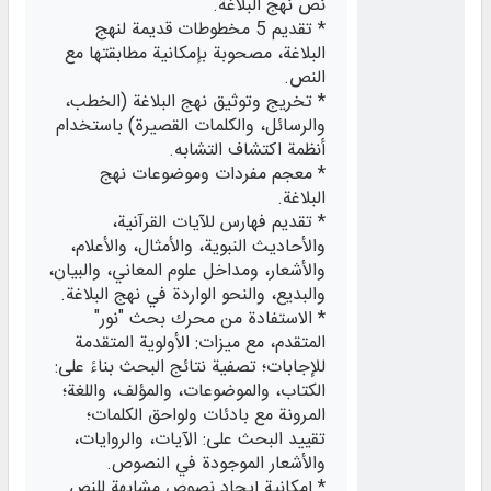
نص نهج البلاغة.
* تقديم 5 مخطوطات قديمة لنهج
البلاغة، مصحوبة بإمكانية مطابقتها مع
النص.
* تخريج وتوثيق نهج البلاغة (الخطب،
والرسائل، والكلمات القصيرة) باستخدام
أنظمة اكتشاف التشابه.
* معجم مفردات وموضوعات نهج
البلاغة.
* تقديم فهارس للآيات القرآنية،
والأحاديث النبوية، والأمثال، والأعلام،
والأشعار، ومداخل علوم المعاني، والبيان،
والبديع، والنحو الواردة في نهج البلاغة.
* الاستفادة من محرك بحث "نور"
المتقدم، مع ميزات: الأولوية المتقدمة
للإجابات؛ تصفية نتائج البحث بناءً على:
الكتاب، والموضوعات، والمؤلف، واللغة؛
المرونة مع بادئات ولواحق الكلمات؛
تقييد البحث على: الآيات، والروايات،
والأشعار الموجودة في النصوص.
* إمكانية إيجاد نصوص مشابهة للنص