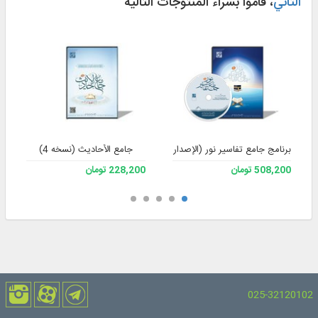
الثاني
، قاموا بشراء المنتوجات التالية
برنامج جامع تفاسير نور (الإصدار 4)
جامع الأحادیث (نسخه 4)
508,200 تومان
228,200 تومان
025-32120102