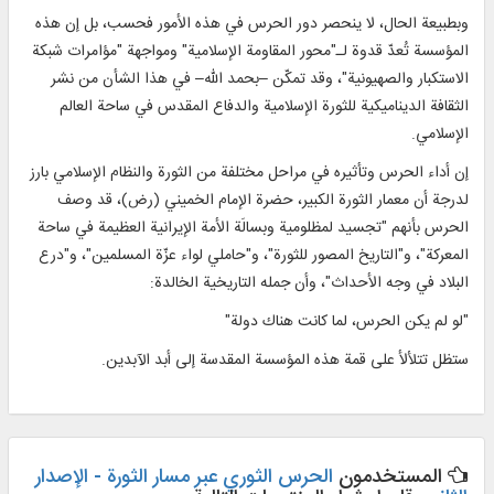
وبطبيعة الحال، لا ينحصر دور الحرس في هذه الأمور فحسب، بل إن هذه
المؤسسة تُعدّ قدوة لـ"محور المقاومة الإسلامية" ومواجهة "مؤامرات شبكة
الاستكبار والصهيونية"، وقد تمكّن –بحمد الله– في هذا الشأن من نشر
الثقافة الديناميكية للثورة الإسلامية والدفاع المقدس في ساحة العالم
الإسلامي.
إن أداء الحرس وتأثيره في مراحل مختلفة من الثورة والنظام الإسلامي بارز
لدرجة أن معمار الثورة الكبير، حضرة الإمام الخميني (رض)، قد وصف
الحرس بأنهم "تجسيد لمظلومية وبسالَة الأمة الإيرانية العظيمة في ساحة
المعركة"، و"التاريخ المصور للثورة"، و"حاملي لواء عزّة المسلمين"، و"درع
البلاد في وجه الأحداث"، وأن جمله التاريخية الخالدة:
"لو لم يكن الحرس، لما كانت هناك دولة"
ستظل تتلألأ على قمة هذه المؤسسة المقدسة إلى أبد الآبدين.
المستخدمون
الحرس الثوري عبر مسار الثورة - الإصدار