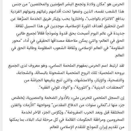
الحرس هو "مكان ولادة وتجمع البشر المؤمنين والمخلصين" من جنس
هذا الشعب نفسه، الذين وضعوا تحت أقدامهم رغباتهم وميولهم الفردية
بدافع "الالتزام بالواجب"، واختاروا بحب وإيثار طريق الخدمة المنزَّهة عن
المنّ لتحقيق أهداف الثورة الإسلامية، موجدِينَ في هذا السبيل ثقافة
جديدة في عالم اليوم أصبحت بحق قدوة ونموذجاً فعّالاً لجميع طالبي
الحق في العالم؛ والتي يمكن ملاحظة مصداقها الحقيقي في أداء "محور
المقاومة" في العالم الإسلامي وثقافة الشعوب المظلومة وطالبة الحق في
العالم.
لقد ارتبط اسم الحرس بمفهوم الملحمة السامي، وهو معروف لدى الجميع
بروحه الملحمية؛ تلك الروح الملحمية المشحونة بالبسالَة، والشجاعة،
والتضحية، والإيثار، والاستشهاد، والتي تنبع ينابيعها الجياشة من
"المعتقدات الدينية"، و"الثورية"، و"الولاء للولي الفقيه".
إن السجل الملحمي للحرس مليء بالأدوار الضخمة والمصيرية، يُخصَّص
جزء منها لـ"ثماني سنوات من الدفاع المقدس" ومواجهة "الأزمات والفتن
المختلفة قبل وبعد الحرب المفروضة"، ويُكرَّس الجزء الآخر لخدمة
المحرومين ومرافقة الحكومات القائمة في كل مرحلة لبناء البلاد، بما يمكنها
من تقديم إيران كنموذج للتقدم الإسلامي للعالم.