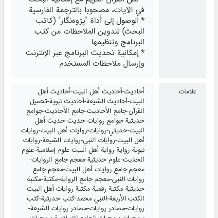
في الآيات، مصحوباً بالترجمة الفارسية
* الوصول إلى أداة "پژوه‌نگار" (كاتب
البحث) لتدوين الملاحظات من كتب
البرنامج وتنظيمها
* إمكانية تحديث البرنامج عبر الإنترنت
وإرسال ملاحظات المستخدم
علامات
أحاديث-أحاديث أهل البيت-أحاديث أهل
البيت-أحاديث الشيعة-أحاديث نبوية-تحميل
القرآن-جامع الأحاديث-جامع الأحاديث-جوامع
حديثية-جوامع روايات-حديث-حديث أهل
البيت-حديثي-روايات-روايات أهل البيت-روايات
أهل البيت-روايات النبي-روايات الشيعة-روايات
نبوية-رواية-رواية أهل البيت-علوم إسلامية-علوم
الحديث-علوم حديثية-معجم جامع الروايات-
معجم جامع روايات أهل البيت-معجم جامع
روايات النبي-معجم جامع الرواية-مكتبة-مكتبة
حديثية-مكتبة رقمية-مكتبة روايات-أهل البيت-
الكتب الأربعة-النبي محمد-كتب حديثية-كتب
روايات-مصادر روايات-مصادر روايات الشيعة-