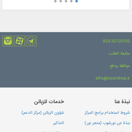
025-32120102
متابعة الطلب
موافقة ودفع
info@noorshop.ir
نبذة عنا
خدمات للزبائن
شروط استخدام برامج المركز
شؤون الزبائن (مركز الدعم)
نبذة عن نورشوب (متجر نور)
التذكير