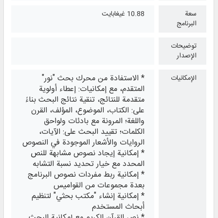
سعة
10.88 غيغابايت
البرنامج
توضيحات
الإصدار
* الاستفادة من محرك بحث "نور"
الإمكانيات
المتقدم، مع إمكانيات: إعطاء أولوية
متقدمة للنتائج، تنقية نتائج البحث بناءً
على: الكتاب، الموضوع، المؤلف، القرن
واللغة؛ المرونة مع بادئات ولواحق
الكلمات؛ تقييد البحث على: الآيات،
الروايات والأشعار الموجودة في النصوص
* إمكانية إيجاد نصوص مشابهة للنص
المحدد مع خيار تحديد نسبة التشابه
* إمكانية ربط مفردات نصوص البرنامج
بعدة مجموعات من القواميس
* إمكانية إنشاء "مكتب بحثي" لتنظيم
أبحاث المستخدم
* نص القرآن الكريم مع إمكانية البحث