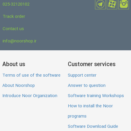
025-32120102
Track order
Contact us
info@noorshop.ir
About us
Customer services
Terms of use of the software
Support center
About Noorshop
Answer to question
Introduce Noor Organization
Software training Workshops
How to install the Noor
programs
Software Download Guide