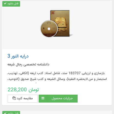
قابل دانلود
درایه النور 3
دانشنامه تخصصی رجال شیعه
بازسازی و ارزیابی 183707 سند، شامل اسناد: کتب اربعه (الکافی، تهذیب،
استبصار و من لایحضره الفقیه)، وسائل الشیعه و کتب شیخ صدوق (التوحید،
الخصال، علل الشرائع، عیون أخبار الرضا(علیه السلام
228,200 تومان
جزئیات محصول
مقایسه کنید
قابل دانلود