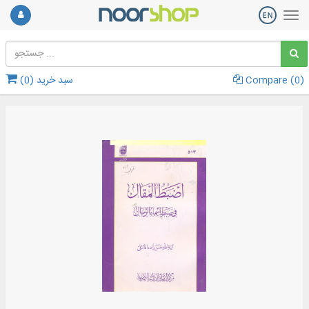
)
0
Compare (
سبد خرید (
0
)