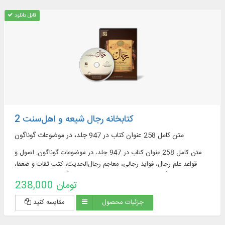
قابل دانلود
کتابخانه رجال شیعه و اهل‌‌سنت 2
متن کامل 258 عنوان کتاب در 947 جلد، در موضوعات گوناگون
متن کامل 258 عنوان کتاب در 947 جلد، در موضوعات گوناگون: اصول و
قواعد علم رجال، فواید رجالی، معاجم رجال‌الحدیث، کتب ثقات و ضعفا،
مشترکات، اَنساب، کتب طرق و مشیخه، تحقیق الأسناد، طبقات صحابه،
238,000 تومان
طبقات محدثان
جزئیات محصول
مقایسه کنید