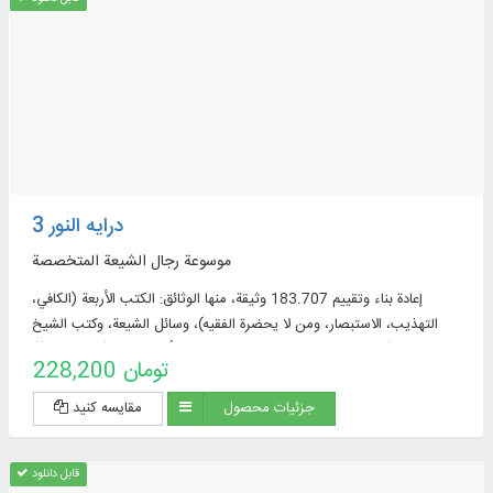
درایه النور 3
موسوعة رجال الشيعة المتخصصة
إعادة بناء وتقييم 183.707 وثيقة، منها الوثائق: الكتب الأربعة (الكافي،
التهذيب، الاستبصار، ومن لا يحضرة الفقيه)، وسائل الشيعة، وكتب الشيخ
الصدوق (التوحيد، الخصال، علل الشريعة، عيون أخبار الرضا (عليه السلام)).
228,200 تومان
جزئیات محصول
مقایسه کنید
قابل دانلود