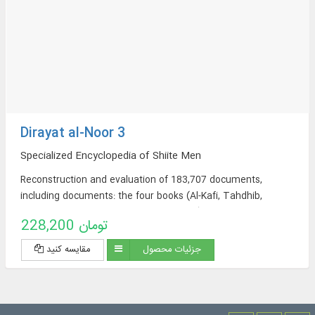
Dirayat al-Noor 3
Specialized Encyclopedia of Shiite Men
Reconstruction and evaluation of 183,707 documents,
including documents: the four books (Al-Kafi, Tahdhib,
Istibisar, and Man Lai Yahadrah al-Faqih), Wasa’il al-Shi’ah,
228,200 تومان
and the books of Sheikh Saduq (At-Tawhid, Al-Khasal, Ilal al-
Shari’a, Ayoun Akhbar al-Rida (peace be upon him)).
جزئیات محصول
مقایسه کنید