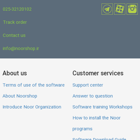
025-32120102
Track order
Contact us
info@noorshop.ir
About us
Customer services
Terms of use of the software
Support center
About Noorshop
Answer to question
Introduce Noor Organization
Software training Workshops
How to install the Noor
programs