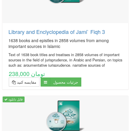
Library and Enclyclopedia of Jami` Fiqh 3
1638 books and epistles in 2858 volumes from among
important sources in Islamic
Text of 1638 book titles and treatises in 2858 volumes of important
sources in the field of jurisprudence, in Arabic and Persian, on topics
such as: argumentative jurisprudence, narrative sources of
jurisprudence, supplications and pilgrimages, practical inquiries and
238,000 تومان
treatises, Hajj rituals and newly introduced issues, contemporary
jurisprudence...
جزئیات محصول
مقایسه کنید
قابل دانلود