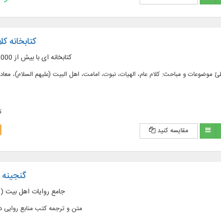
کتابخانه کلا
کتابخانه ای با بیش از 1000 جلد از آثار کلامی
فزون بر 1000 جلد از آثار کلامی، طیّ موضوعات و مباحث: کلام عام، الهیات، نبوت، امامت، اهل البیت (علیهم السلام)، 
ت
مقایسه کنید
گنجینه رو
جامع روایات اهل بیت (ع
متن و ترجمه کتب منابع روایی 