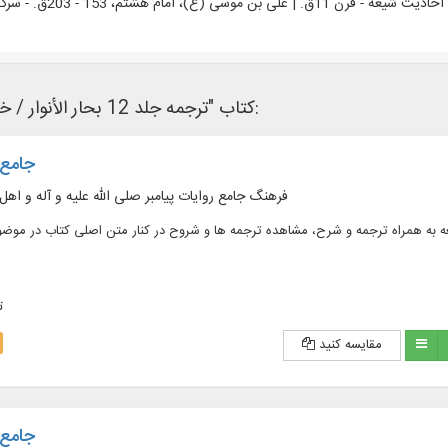
احادیث شیعه - قرن 11ق. | علی بن موسی (ع)، امام هشتم، 153 - 203ق. - سرگذشت نامه
کتاب "ترجمه جلد 12 بحار الأنوار / خسروی" در نرم‌افزار های کتابخانه ای زیر وجود دارد:
جامع ا
فرهنگ جامع روایات پیامبر صلی الله علیه و آله و اهل
لد، شامل منابع روایی شیعه به همراه ترجمه و شرح، مشاهده ترجمه ها و شروح در کنار متن اصلی کتاب در م
ت
مقایسه کنید
جامع ا