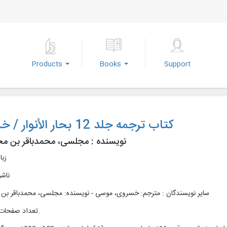
Products
Books
Support
کتاب ترجمه جلد 12 بحار الأنوار / خسروی
نویسنده :
مجلسی، محمدباقر بن م
زبا
ناشر
سایر نویسندگان : مترجم: خسروی، موسی - نویسنده: مجلسی، محمدباقر بن
تعداد صفحات : 306ص.