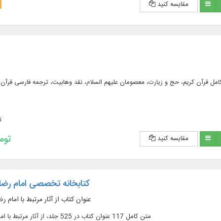
مقایسه کنید
عربی و فارسی در ۹۸۸ جلد، شامل: متن كامل قرآن كریم، حج و زیارت، معصومان علیهم السلام، نقد وهابیت، ترجمه فارس
ت
338,000 
مقایسه کنید
کتابخانه تخصصی امام رضا ع
۱۱۷ عنوان کتاب از آثار مرتبط با امام 
متن کامل 117 عنوان کتاب در 525 جلد، از آثار مرتبط با امام رضا (علیه السلام)