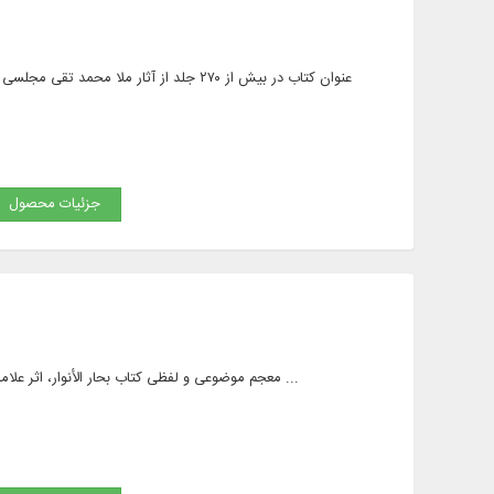
جزئیات محصول
معجم موضوعی و لفظی کتاب بحار الأنوار، اثر علامه محمد باقر مجلسی (رحمه الله)، ارائه بیش از 17800 کلیدواژه، 94900 نمایه ترکیبی، 122800 موضوع و ...