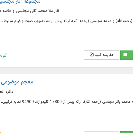
مجموعه آثار مجلسیی
آثار ملا محمد تقی مجلسی و علامه م
193,200 
مقایسه کنید
معجم موضوعی بحار 
دائره ال