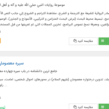
موسوعة روايات النبي صلي الله عليه و آله و أهل ا
ي ۱۱۴۲ مجلداً، ويشتمل علي المصادر الروائية للشيعة مع الترجمة و الشرح، مشاهدة التراجم و الشروح إلي جانب ال
ج، تبسيط محيط البحث (عرض البحث المتزامن و التركيبي، الأنموذج و الجذور)، الوصول
لفين، ومعرفة نسخ نصوص البرنامج، تخزين المجالات التي تم تعريفها من قبل المست
اللغتين العربية و الفارسية في ۶۲ مجلداً بقابليات البحث
ت
مقایسه کنید
سیره معصومان 
جامع ترین دانشنامه در باب سیره چهارده مع
 کامل ۴۴۵ عنوان کتاب فارسی، عربی و انگلیسی در ۱۳۸۳ جلد، تدوین درختواره معصومان (علیهم السلام) در محورهای: احوال شخصی، 
راویان، کتاب شناسی و ...
ت
193,200 
مقایسه کنید