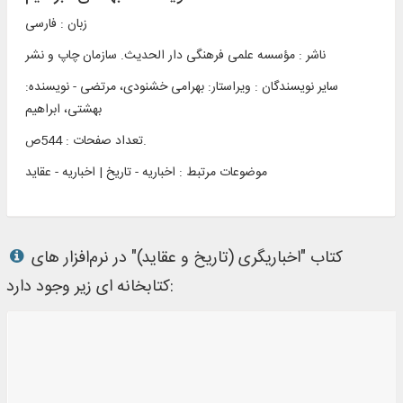
زبان : فارسی
ناشر :
مؤسسه علمی فرهنگی دار الحديث. سازمان چاپ و نشر
سایر نویسندگان : ويراستار: بهرامی خشنودی، مرتضی - نویسنده:
بهشتی، ابراهیم
تعداد صفحات : 544ص.
موضوعات مرتبط :
اخباریه - تاریخ | اخباریه - عقاید
کتاب "اخباریگری (تاریخ و عقاید)" در نرم‌افزار های
کتابخانه ای زیر وجود دارد: