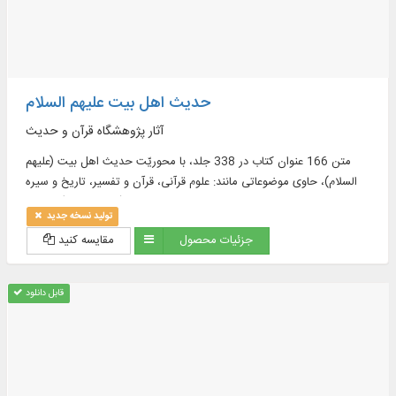
حدیث اهل بیت علیهم السلام
آثار پژوهشگاه قرآن و حدیث
متن 166 عنوان کتاب در 338 جلد، با محوریّت حدیث اهل بیت (علیهم
السلام)، حاوی موضوعاتی مانند: علوم قرآنی، قرآن و تفسیر، تاریخ و سیره
معصومان (علیهم السلام)، کلام و ...
تولید نسخه جدید
جزئیات محصول
مقایسه کنید
قابل دانلود