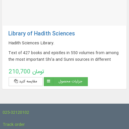
Library of Hadith Sciences
Hadith Sciences Library.
Text of 427 books and epistles in 550 volumes from among
the most important Shi'a and Sunni sources in different
subjects of hadith sciences including: History of Hadith,
210,700 تومان
Dirayat al-Hadith, Fiqh al-Hadith (hadith comprehension), `Ilal
al-Hadith (defects of hadith), Naqd al-Hadith (criticism of
جزئیات محصول
مقایسه کنید
hadith), etc.
025-32120102
Track order