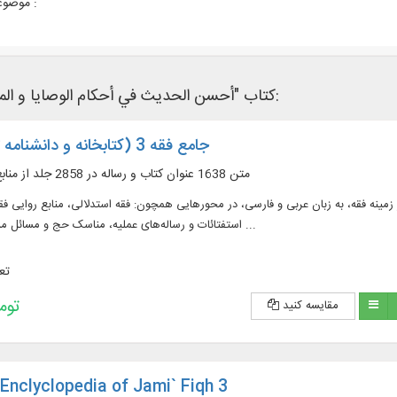
موضوعات مرتبط :
کتاب "أحسن الحدیث في أحكام الوصایا و المواریث" در نرم‌افزار های کتابخانه ای زیر وجود دارد:
جامع فقه 3 (کتابخانه و دانشنامه تخصصی فقه)
متن 1638 عنوان کتاب و رساله در 2858 جلد از منابع مهم در زمينه فقه
له در 2858 جلد از منابع مهم در زمينه فقه، به زبان عربی و فارسی، در محورهایی همچون: فقه استدلالی، منابع روا
استفتائات و رساله‌های عملیه، مناسک حج و مسائل مستحدثه، فقه مقارن ...
تعد
238,000 
مقایسه کنید
 Enclyclopedia of Jami` Fiqh 3