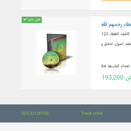
قابل دانلود
اء رحمهم الله
آل کاشف الغطاء
تعداد کتاب‌ها: 94
تومان
025-32120102
Track order