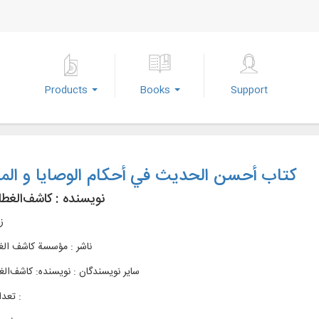
Products
Books
Support
کتاب أحسن الحدیث في أحكام الوصایا و الم
نویسنده :
کاشف‌الغطا
ز
ناشر :
مؤسسة کاشف الغطا
سایر نویسندگان : نویسنده: کاشف‌الغ
تعداد صفحات :