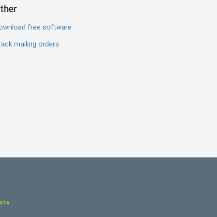
ther
ownload free software
ack mailing orders
Data