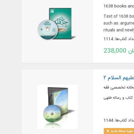
1638 books and
Text of 1638 boo
such as: argumen
rituals and new
اد کتاب‌ها: 1114
تومان
یهم السلام ۲
بخانه تخصصی فقه
اد کتاب‌ها: 1144
تولید نسخه جدید