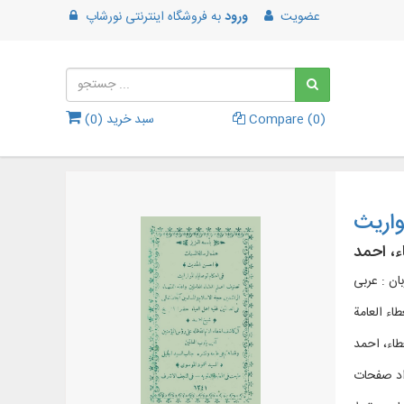
عضویت
ورود
به
فروشگاه اینترنتی نورشاپ
)
0
Compare (
سبد خرید (
0
)
واریث
ء، احمد
بان : عربی
ء العامة
طاء، احمد