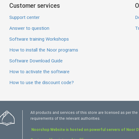
Customer services
O
Support center
D
Answer to question
Tr
Software training Workshops
How to install the Noor programs
Software Download Guide
How to activate the software
How to use the discount code?
All products and services of this store are licensed as per the
requirements of the relevant authorities.
Noorshop Website is hosted on powerful servers of Noor 