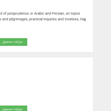
c
d of jurisprudence, in Arabic and Persian, on topics
and pilgrimages, practical inquiries and treatises, Hajj
جزئیات محصول
جزئیات محصول