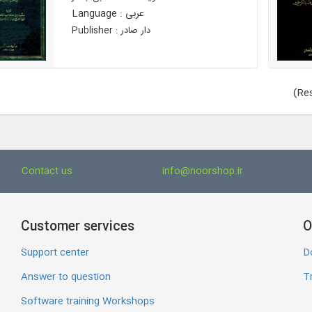
Language : عربی
Publisher : دار صادر
(Res
Contact us
info@noorshop.ir
Customer services
O
Support center
D
Answer to question
Tr
Software training Workshops