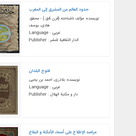
حدود العالم من المشرق إلی المغرب
نویسنده: مؤلف ناشناخته (قرن 4ق.) - محقق:
هادی، یوسف
Language : عربی
Publisher : الدار الثقافیة للنشر
فتوح البلدان
نویسنده: بلاذری، احمد بن یحیی
Language : عربی
Publisher : دار و مکتبة الهلال
مراصد الإطلاع علی أسماء الأمکنة و البقاع