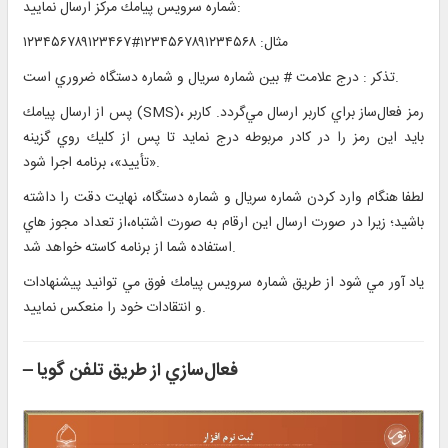
شماره سرويس پيامك مركز ارسال نماييد:
مثال: ۱۲۳۴۵۶۷۸۹۱۲۳۴۵۶۸#۱۲۳۴۵۶۷۸۹۱۲۳۴۶۷
تذكر : درج علامت # بين شماره سريال و شماره دستگاه ضروري است.
پس از ارسال پيامك (SMS)، رمز فعال‌ساز براي كاربر ارسال مي‌گردد. كاربر
بايد اين رمز را در كادر مربوطه درج نمايد تا پس از كليك روي گزينه
«تأييد»، برنامه اجرا شود.
لطفا هنگام وارد كردن شماره سريال و شماره دستگاه، نهايت دقت را داشته
باشيد؛ زيرا در صورت ارسال اين ارقام به صورت اشتباه،از تعداد مجوز هاي
استفاده شما از برنامه كاسته خواهد شد.
ياد آور مي شود از طريق شماره سرويس پيامك فوق مي توانيد پيشنهادات
و انتقادات خود را منعكس نماييد.
فعال‌سازي از طریق تلفن گویا
–