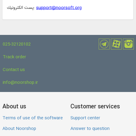
support@noorsoft.org
پست الكترونیك:
025-32120102
Track order
Contact us
info@noorshop.ir
About us
Customer services
Terms of use of the software
Support center
About Noorshop
Answer to question