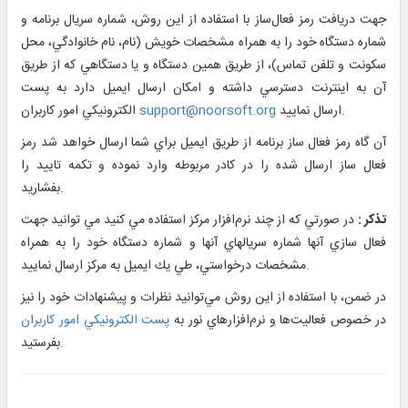
جهت دريافت رمز فعال‌ساز با استفاده از اين روش، شماره سريال برنامه و
شماره دستگاه خود را به همراه مشخصات خويش (نام،‌ نام خانوادگي، محل
سكونت و تلفن تماس)، از طريق همين دستگاه و يا دستگاهي كه از طريق
آن به اينترنت دسترسي داشته و امكان ارسال ايميل دارد به پست
ارسال نماييد.
support@noorsoft.org
الكترونيكي امور كاربران
آن گاه رمز فعال ساز برنامه از طريق ايميل براي شما ارسال خواهد شد رمز
فعال ساز ارسال شده را در كادر مربوطه وارد نموده و تكمه تاييد را
بفشاريد.
تذكر :
در صورتي كه از چند نرم‌افزار مركز استفاده مي كنيد مي توانید جهت
فعال سازي آنها شماره سريالهاي آنها و شماره دستگاه خود را به همراه
مشخصات درخواستي، طي يك ايميل به مركز ارسال نماييد.
در ضمن، با استفاده از اين روش مي‌توانيد نظرات و پيشنهادات خود را نيز
در خصوص فعاليت‌ها و نرم‌افزارهاي نور به
پست الكترونيكي امور كاربران
بفرستيد.