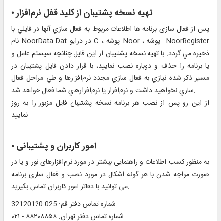
تهيه نسخه پشتیبان از کلید قفل نرم‌افزار
•
پس از فعال‏ سازى برنامه ها اطلاعات مربوط به فعال سازي آنها در فايلي با
نام NoorData.Dat در درایو C ، پوشه Noor ، پوشه NoorRegister
ذخيره مي گردد. با تهيه نسخه پشتيبان از اين فايل چنانچه سيستم عامل و
يا برنامه را حذف و دوباره نصب نماييد، با قرار دادن فايل پشتيبان در
مسير ذكر شده نيازي به فعال سازي مجدد نرم‌افزارها و طي مراحل فعال
سازي نخواهيد داشت و نرم‌افزار يا نرم‌افزارهاي شما فعال خواهد شد.
از اين رو پس از نصب هر برنامه نسخه پشتيبان فايل مزبور را به روز
نماييد.
امور کاربران و پشتیبانی
•
به منظور كسب اطلاعات و راهنمایی بیشتر در مورد نرم‌افزارهای نور و یا در
صورت مواجه شدن با هر گونه اشكال در مورد نصب و فعال سازی برنامه
می توانید با دفاتر امور كاربران تماس بگیرید.
شماره تماس دفتر قم: 025-32120120
شماره تماس دفتر تهران:
۸۸۳۰۸۸۵۸ - ۰۲۱