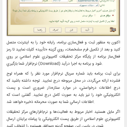
اکنون به منظور ثبت و فعال‌سازی برنامه، رايانه خود را به اينترنت متصل
كنيد و بعد از تكميل فرم مشخصات،‌ روي گزينه «تأييد» كليك نماييد تا رمز
فعال‌ساز برنامه از پايگاه مركز تحقيقات كامپيوتري علوم اسلامي بر روي
نرم‌افزار شما بارگيري (Download) شود و برنامه به اجرا درآيد.
برای ثبت برنامه باید شماره سريال نرم‌افزار مورد نظر را كه همراه لوح
فشرده ارائه مي‌گردد، در محل مربوطه درج نماييد. توجه داشته باشيد كه
درج اطلاعات درخواستي، در موارد ستاره‌دار ضروري است و پست
الكترونيكي خود را نيز بايد به صورت كامل درج نماييد. گفتنی است که
اطلاعات ارسالي شما به صورت محرمانه ذخيره خواهد شد.
اگر مايل هستيد اخبار مربوط به فعاليت‌ها و نرم‌افزارهاي مركز تحقيقات
كامپيوتري علوم اسلامي از طريق پست الكترونيكي يا پيامك برايتان ارسال
شود، در پايين اين صفحه گزينه «موافق هستم» را انتخاب كنيد.