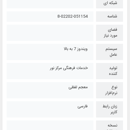
شبکه ای
شناسه
8-02202-051154
فضای
مورد نیاز
سیستم
ویندوز 7 به بالا
عامل
تولید
خدمات فرهنگی مرکز نور
کننده
نوع
معجم لفظی
نرم‌افزار
زبان رابط
فارسی
کاربر
نسخه