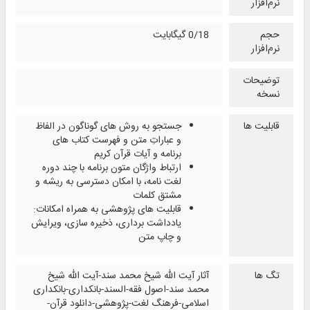
نرم‌افزار
حجم
0/18 گیگابایت
نرم‌افزار
توضیحات
نسخه
قابلیت ها
جستجو به روش‌ های گوناگون در الفاظ
و عباراتِ متن و فهرست کتاب‌ های
برنامه و آیات قرآن کریم
ارتباط واژگان متون برنامه با چند دوره
لغت‌ نامه، با امکان دسترسی به ریشه و
مشتق کلمات
قابلیت‌ های پژوهشی به همراه امکانات:
یادداشت‌ برداری، ذخیره‌ سازی، ویرایش
و چاپ متن
تگ ها
آثار آیت الله شیخ محمد سند-آیت الله شیخ
محمد سند-اصول فقه-السند-بانکداری-بانکداری
اسلامی-فرهنگ لغت-پژوهشی-دانلود قرآن-