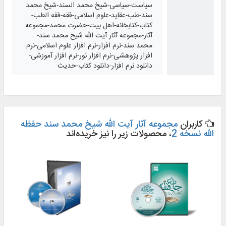
سیاست-سیاسی-شیخ محمد السند-شیخ محمد
سند-طب-عقاید-علوم اسلامی-فقه-فقه الطب-
کتاب-کتابخانه-اهل بیت-حضرت محمد-مجموعه
آثار-مجموعه آثار آیت الله شیخ محمد سند-
محمد سند-نرم افزار-نرم افزار علوم اسلامی-نرم
افزار پژوهشی-نرم افزار نور-نرم افزار آموزشی-
دانلود نرم افزار-دانلود کتاب-حدیث
کاربران
مجموعه آثار آیت الله شیخ محمد سند حفظه
الله نسخه 2
، محصولات زیر را نیز خریده‌اند