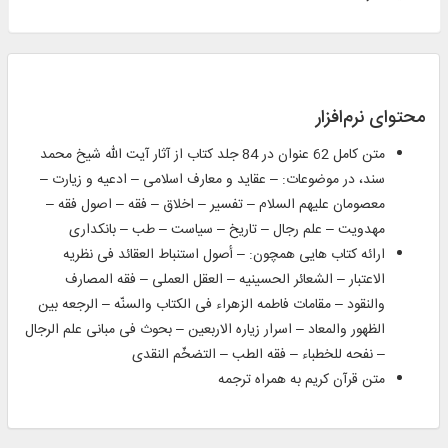
محتوای نرم‌افزار
متن کامل 62 عنوان در 84 جلد کتاب از آثار آیت‌ الله شیخ محمد
سند، در موضوعات: – عقاید و معارف اسلامی – ادعیه و زیارت –
معصومان علیهم السلام – تفسیر – اخلاق – فقه – اصول فقه –
مهدویت – علم رجال – تاریخ – سیاست – طب – بانکداری
ارائه کتاب‌ هایی همچون: – أصول استنباط العقائد فی نظریه
الاعتبار – الشعائر الحسینیه – العقل العملی – فقه المصارف
والنقود – مقامات فاطمه الزهراء فی الکتاب والسنّه – الرجعه بین
الظهور والمعاد – اسرار زیاره الاربعین – بحوث فی مبانی علم الرجال
– نفحه للخطباء – فقه الطب – التضخّم النقدی
متن قرآن کریم به همراه ترجمه