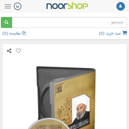
سبد خرید (
0
)
مقایسه (
0
)