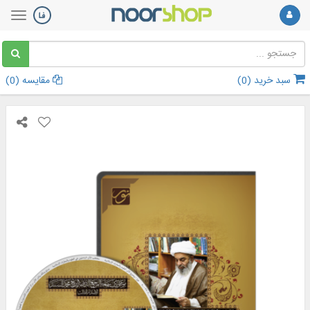
سبد خرید (
0
)
مقایسه (
0
)