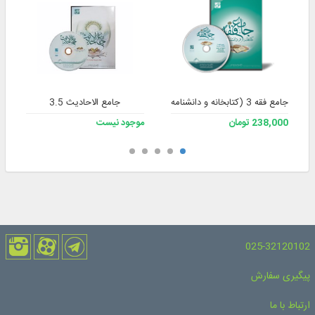
جامع فقه 3 (کتابخانه و دانشنامه تخصصی فقه)
جامع الاحادیث 3.5
238,000 تومان
موجود نیست
025-32120102
پیگیری سفارش
ارتباط با ما