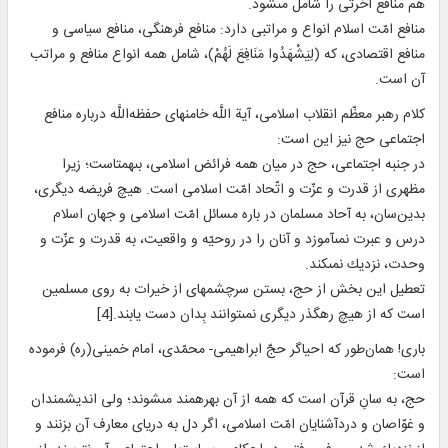
هم منافع آخرتى را شامل مى‏شود.
منافع امّت اسلام انواع و مراتبى دارد: منافع فرهنگى، منافع سياسی و
منافع اقتصادى، كه (لِيَشْهَدُوا مَنَافِعَ لَهُمْ)، شامل همه انواع منافع و مراتب
آن است.
کلام رهبر معظّم انقلاب اسلامى، آية اللَّه خامنه‏اى حفظه‌اللَّه در‌باره منافع
اجتماعى حج نیز این است:
در جنبه اجتماعى، حج در ميان همه فرائض اسلامى، بى‏همتاست؛ زيرا
مظهرى از قدرت و عزّت و اتّحاد امّت اسلامى است. هيچ فريضه ديگرى،
بدين‌سان، به آحاد مسلمان در باره مسائل امّت اسلامى و جهان اسلام
درس و عبرت نمى‏آموزد و آنان را در روحيّه و واقعيت، به قدرت و عزّت و
وحدت، نزديك نمى‏كند.
تعطيل اين بخش از حج، بستن سرچشمه‏اى از خيرات به روى مسلمين
است كه از هيچ ره‏گذر ديگرى نمى‏توانند بِدان دست يابند.[4]
بارى! همان‌طور كه احياگر حجّ ابراهيمى- محمّدى، امام خمينی(ره) فرموده
است:
حج، به سانِ قرآن است كه همه از آن بهره‏مند مى‏شوند؛ ولى انديشمندان
و غوّاصان و دردآشنايان امّت اسلامى، اگر دل به درياى معارف آن بزنند و