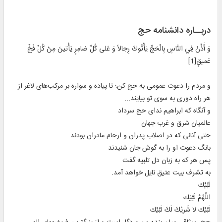
دربــاره دانشنامه حج
وَ أَذِّنْ فِي النَّاسِ بِالْحَجِّ يَأْتُوكَ رِجالاً وَ عَلى‏ كُلِّ ضامِرٍ يَأْتينَ مِنْ كُلِّ فَجٍّ
عَميقٍ[1]
و مردم را دعوت عمومى به حج كن؛ تا پياده و سواره بر مركب‌هاى لاغر از
هر راه دورى به سوى تو بيايند...
و آنگاه كه ابراهيم نداى حج سرداد
عالميان شرق و غرب جهان‏
حتى آنانى كه در اصلاب پدران و ارحام مادران بودند
بانگ دعوت او را به گوش جان شنيدند
پس هر كه به زبان دل تلبيه گفت‏
به تشرف بيت عتيق نايل خواهد آمد.
لَبَّيْك‏
اللَّهُمَّ لَبَّيْك‏
لَبَّيْك لا شَريْكَ لَكَ لَبَّيْك‏