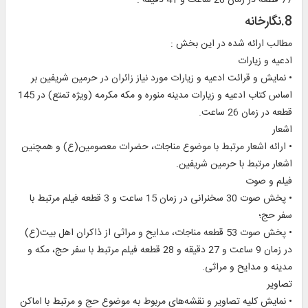
77 قطعه در زمان 28 ساعت و 41 دقيقه .
8.نگارخانه
مطالب ارائه شده در اين بخش :
ادعيه و زيارات
• نمايش و قرائت ادعيه و زيارات مورد نياز زائران در حرمين شريفين بر
اساس کتاب ادعيه و زيارات مدينه منوره و مكه مكرمه (ويژه تمتع) در 145
قطعه در زمان 26 ساعت.
اشعار
• ارائه اشعار مرتبط با موضوع مناجات، حضرات معصومين(ع) و همچنين
اشعار مرتبط با حرمين شريفين.
فيلم و صوت
• پخش صوت 30 سخنرانی در زمان 15 ساعت و 3 قطعه فيلم مرتبط با
سفر حج؛
• پخش صوت 53 قطعه مناجات، مدايح و مراثی از ذاکران اهل بيت(ع)
در زمان 9 ساعت و 27 دقیقه و 28 قطعه فيلم مرتبط با سفر حج، مکه و
مدينه و مدايح و مراثی.
تصاوير
• نمايش کليه تصاوير و نقشه‌های مربوط به موضوع حج و مرتبط با اماكن