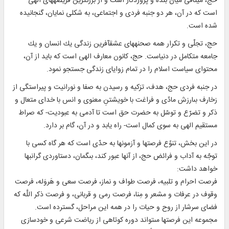
حج، ميثاقى ميان بنده و پروردگار است‏ و از بزرگ‏ترين فريضه‏هاى الهى
است كه در آن، هر دو جنبه فردى و اجتماعى، به شكلى نمايان، گنجانيده
شده است.
حج، تجلّى و تكرار همه صحنه‏هاى عشق‏آفرين زندگى يك انسان و يك
جامعه متكامل در دنياست. حج، كانون معارف الهى است كه بايد از آن،
محتواى سياست اسلام را در تمام زواياى زندگى جستجو نمود.
در جنبه فردى حج، هدف، تزكيه و رسيدن به صفا و نورانيت و پيراستگى از
زخارف بى‏ارزش مادّى و فراغت با خويشتنِ معنوى و انس با خداى متعال و
ذكر و تضرّع و توسّل به حضرت حق است تا آدمى به عبوديت- كه صراط
مستقيم الهى به سوى كمال است- راه يابد و در آن، گام بر دارد.
در اين بخش، تنوّع فرصت‏ها و آزمون‏ها به حدّى است كه هر گاه كسى با
توجّه به آداب و فرائض حج، از آنها عبور كند، بى‏گمان، دستاوردى گران‏بها
خواهد داشت:
فرصت احرام و تلبيه، فرصت طواف و نماز، فرصت سعى و هَروَله، فرصت
وقوف در عرفات و مشعر و مِنا، فرصت رمى و قربانى، و فرصت ذكر اللَّه كه
فضاى سرشار از روح و حيات را در همه اين مراحل، گسترده است.
مجموعه اين فرصت‏ها مى‏تواند دوره كوتاهى از رياضت شرعى و خودسازى