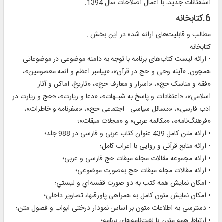
استفتائات جدید، با اعمال اصلاحات سال 1394.
6.کتابخانه
مطالب و قابليت‌های ارائه شده در اين بخش :
کتابخانه
• ارائه ليست کتاب‌های برنامه با توجه به دامنه موضوعی در موضوعاتی
همچون: «آینه وحی و حج در قرآن»، «پیامبر اعظم و ائمه معصومین»،
«فقه و مناسک حج»، «اسرار و معارف حج»، «تاریخ، اماکن و آثار
اسلامی»، «اعتقادات و پاسخ به شبـهات»، «دعا و زيارت»، «حج و زيارت در
ادب فارسی»، «مسائل سياسی– ‌اجتماعی حج»، «سفرنامه و خاطرات»،
«فرهنگ‌نامه»، «مکالمه عربی» و «مجلات ميقات»؛
• ارائه متن کامل 439 عنوان کتاب عربی و فارسی در 988 جلد؛
• ارائه منابع قرآنی و روایی با اعراب کامل؛
• ارائه مجموعه مقالات مجله ميقات حج فارسی و عربی؛
• ارائه مقالات مجله ميقات حج به‌صورت موضوعی؛
• امكان نمايش همه کتب به دو صورت قفسه‌اي و ليستي؛
• امكان نمايش متون كامل به همراهى پاورقى‏ها، تصاوير داخلی؛
• دسترسی به اطلاعات متون بر اساس نمودار درختی ابواب و فصول متن؛
• ارتباط همه متون با لغت‌نامه‌های برنامه؛