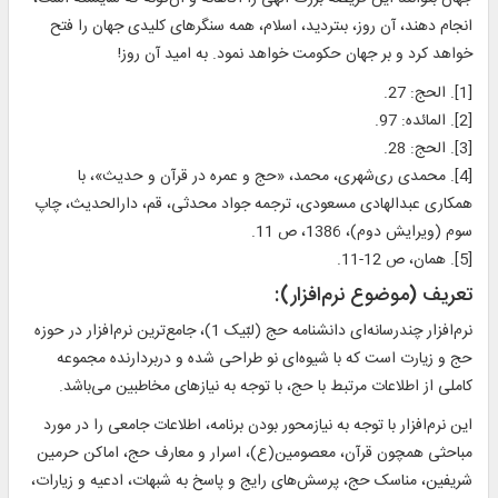
انجام دهند، آن روز، بى‏ترديد، اسلام، همه سنگرهاى كليدى جهان را فتح
خواهد كرد و بر جهان حكومت خواهد نمود. به اميد آن روز!
[1]. الحج: 27.
[2]. المائده: 97.
[3]. الحج: 28.
[4]. محمدی ری‌شهری، محمد، «حج و عمره در قرآن و حدیث»، با
همکاری عبدالهادی مسعودی، ترجمه جواد محدثی، قم، دارالحدیث، چاپ
سوم (ویرایش دوم)، 1386، ص 11.
[5]. همان، ص 12-11.
تعريف (موضوع نرم‌افزار):
نرم‌افزار چندرسانه‌ای دانشنامه حج (لبّيک 1)، جامع‌ترين نرم‌افزار در حوزه
حج و زيارت است که با شیوه‌ای نو طراحی شده و دربردارنده مجموعه
کاملی از اطلاعات مرتبط با حج، با توجه به نيازهای مخاطبين می‌باشد.
اين نرم‌افزار با توجه به نياز‌محور بودن برنامه، اطلاعات جامعی را در مورد
مباحثی همچون قرآن، معصومين(ع)، اسرار و معارف حج، اماکن حرمين
شريفين، مناسک حج، پرسش‌های رايج و پاسخ به شبهات، ادعیه و زیارات،