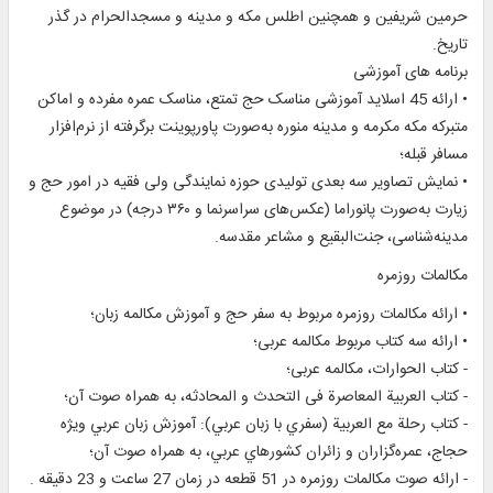
حرمين شريفين و همچنين اطلس مکه و مدينه و مسجدالحرام در گذر
تاريخ.
برنامه های آموزشی
• ارائه 45 اسلايد آموزشی مناسک حج تمتع، مناسک عمره مفرده و اماکن
متبرکه مکه مکرمه و مدينه منوره به‌صورت پاورپوينت برگرفته از نرم‌افزار
مسافر قبله؛
• نمايش تصاوير سه بعدی توليدی حوزه نمايندگی ولی فقيه در امور حج و
زیارت به‌صورت پانوراما (عکس‌های سراسرنما و ۳۶۰ درجه) در موضوع
مدينه‌شناسی، جنت‌البقيع و مشاعر مقدسه.
مکالمات روزمره
• ارائه مکالمات روزمره مربوط به سفر حج و آموزش مکالمه زبان؛
• ارائه سه کتاب مربوط مکالمه عربی؛
- کتاب الحوارات، مکالمه عربی؛
- کتاب العربیة المعاصرة فی التحدث و المحادثه، به همراه صوت آن؛
- کتاب رحلة مع العربية (سفري با زبان عربي): آموزش زبان عربي ويژه
حجاج، عمره‌گزاران و زائران کشورهاي عربي، به همراه صوت آن؛
- ارائه صوت مکالمات روزمره در 51 قطعه در زمان 27 ساعت و 23 دقیقه .