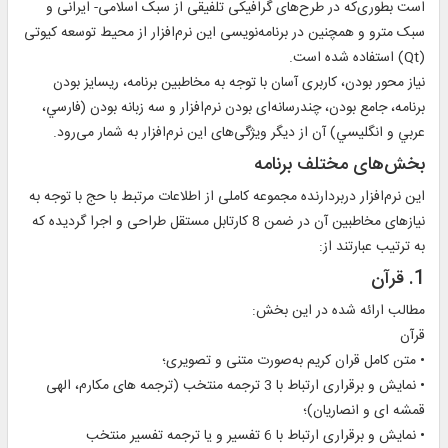
است بطوری‌که در طرح‌های گرافیکی تلفیقی از سبک اسلامی- ایرانی و
سبک مترو و همچنین در برنامه‌نويسی اين نرم‌افزار از محیط توسعه کیوتی
(Qt) استفاده شده است.
نياز محور بودن، کاربری آسان با توجه به مخاطبين برنامه، ريسایز بودن
برنامه، جامع بودن، چند‌رسانه‌ای بودن نرم‌افزار و سه زبانه بودن (فارسي،
عربي و انگليسي) آن از ديگر ويژگی‌های این نرم‌افزار به شمار می‌رود.
بخش‌های مختلف برنامه
اين نرم‌افزار دربردارنده مجموعه کاملی از اطلاعات مرتبط با حج با توجه به
نيازهای مخاطبين آن در ضمن 8 کارتابل مستقل طراحی و اجرا گرديده که
به ترتیب عبارتند از:
1. قرآن
مطالب ارائه شده در اين بخش:
قرآن
• متن كامل قران كريم به‌صورت متنی و تصويری؛
• نمايش و برقراری ارتباط با 3 ترجمه منتخب (ترجمه های مکارم، الهی
قمشه ای و انصاريان)؛
• نمايش و برقراری ارتباط با 6 تفسير و یا ترجمه تفسیر منتخب