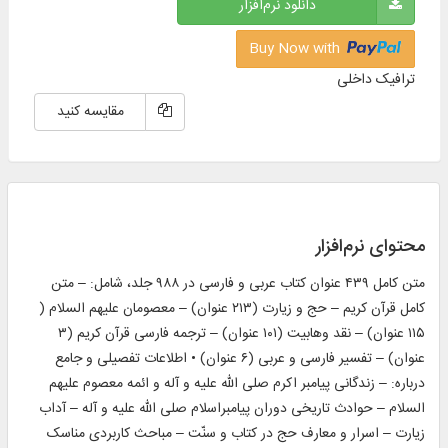
دانلود نرم‌افزار
Buy Now with
ترافیک داخلی
مقایسه کنید
محتوای نرم‌افزار
متن کامل ۴۳۹ عنوان کتاب عربی و فارسی در ۹۸۸ جلد، شامل: – متن
كامل قرآن كریم – حج و زیارت (۲۱۳ عنوان) – معصومان علیهم السلام (
۱۱۵ عنوان) – نقد وهابیت (۱۰۱ عنوان) – ترجمه فارسی قرآن کریم (۳
عنوان) – تفسیر فارسی و عربی (۶ عنوان) • اطلاعات تفصیلى و جامع
درباره: – زندگانی پیامبر اکرم‏ صلی الله علیه و آله و ائمه معصوم علیهم
السلام – حوادث تاریخی دوران پیامبراسلام‏ صلی الله علیه و آله – آداب
زیارت – اسرار و معارف حج در کتاب و سنّت – مباحث کاربردی مناسک