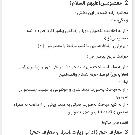
2. معصومين(عليهم السلام)
مطالب ارائه شده در اين بخش :
زندگي‌نامه
• ارائه اطلاعات تفصيلى دوران زندگانی پیامبر اکرم‏(ص)‏ و ائمه
معصومين(ع)؛
• برقراری ارتباط عناوين با کتب مرتبط با معصومین (ع).
حوادث تاريخ پيامبر (ص)
• ارائه سلسله مباحث مربوط به حوادث تاريخی دوران پيامبر بزرگوار
اسلام‏(ص) توسط حجةالاسلام والمسلمين
نواب؛
• ارائه مباحث به‌صورت دسته‌بندی و موضوعی با قابليت جستجو در
عناوين؛
• ارائه کليه مباحث به‌صورت صوتی به‌ مدت بيش از 6 ساعت به همراه
نمايش 6 قطعه فيلم، و 364 تصوير و
نقشه‌های مرتبط.
3. معارف حج (آداب زیارت،اسرار و معارف‏ حج)