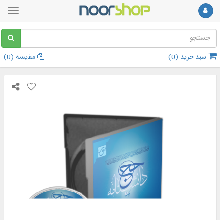
سبد خرید (
0
)
مقایسه (
0
)