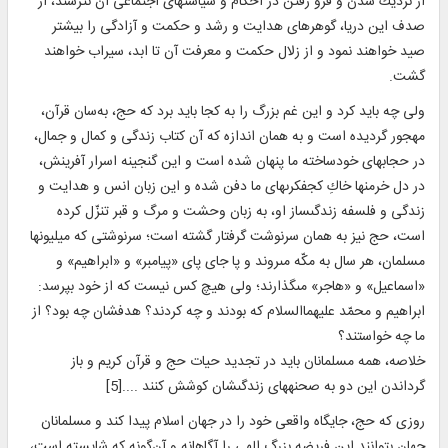
از نزديك شدن و فرو رفتن در احكام و سياست‏هاى اجتماعى آن نترسند، از
صدف اين دريا، گوهرهاى هدايت و رشد و حكمت و آزادگى را بيشتر
صيد خواهند نمود و از زلال حكمت و معرفت آن تا ابد، سيراب خواهند
گشت.
ولى چه بايد كرد و اين غم بزرگ را به كجا بايد برد كه حج، به‌سان قرآن،
مهجور گرديده است و به همان اندازه كه آن كتاب زندگى و كمال و جمال،
در حجاب‏هاى خودساخته ما پنهان شده است و اين گنجينه اسرار آفرينش،
در دل خرمن‏ها خاكِ كج‏فكرى‏هاى ما دفن شده و اين زبان انس و هدايت و
زندگى و فلسفه زندگى‏ساز او، به زبان وحشت و مرگ و قبر تنزّل كرده
است، حج نيز به همان سرنوشت گرفتار گشته است؛ سرنوشتى كه ميليون‏ها
مسلمان، هر سال به مكّه مى‏روند و پا جاى پاى «پيامبر» و «ابراهيم» و
«اسماعيل» و «هاجر» مى‏گذارند؛ ولى هيچ كس نيست كه از خود بپرسد:
ابراهيم و محمّد علیهماالسلام كه بودند و چه كردند؟ هدفشان چه بود؟ از
ما چه خواستند؟
خلاصه، همه مسلمانان بايد در تجديد حيات حج و قرآن كريم و باز
گرداندن اين دو به صحنه‏هاى زندگى‏شان كوشش كنند ....[5]
روزى كه حج، جايگاه واقعى خود را در جهان اسلام پيدا كند و مسلمانان
جهان بتوانند اين فريضه بزرگ الهى را آگاهانه و آن‌گونه كه شايسته است،