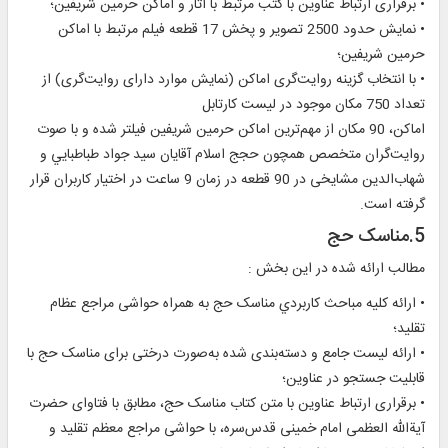
• برقراری ارتباط عناوين با کتب مرتبط با آثار و اماكن حرمين شريفين؛
• نمايش حدود 2500 تصوير و پخش 17 قطعه فيلم مرتبط با اماكن
حرمين شريفين؛
• با انتخاب گزينه روايت‌گری اماکن (نمايش موارد دارای روايت‌گری) از
تعداد 750 مکان موجود در لیست کارتابل
اماکن، 90 مکان از مهم‌ترين اماکن حرمين شريفين فيلتر شده و با صوت
روايت‌گران متخصص همچون حجج اسلام آقايان سيد جواد طباطبايي و
شهاب‌الدين مشايخی در 90 قطعه در زمان 9 ساعت در اختيار کاربران قرار
گرفته است.
5.مناسک حج
مطالب ارائه شده در اين بخش :
• ارائه کليه مباحث کاربردي مناسک حج به همراه حواشی مراجع عظام
تقليد؛
• ارائه ليست جامع و دسته‌بندی شده به‌صورت درختی برای مناسک حج با
قابليت جستجو در عناوين؛
• برقراری ارتباط عناوين با متن کتاب مناسک حج، مطابق با فتاوای حضرت
آیةالله العظمی امام خمینی قدس‌سره، با حواشی مراجع معظم تقلید و