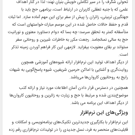
تحولى شگرف را در سير تكاملى خويش بنيان نهند؛ لذا در كنار اهداف
علمى كه با جنبه تعقلى كاربران در ارتباط است، برنامه‏ى حج بايد با
جهت‏گيرى تربيتى، زائران را پيش از سفر براى اين مهم آماده سازد. اما ثبات
قدم و حفظ حالات حاصل شده در اين موسم مبارك خواسته‏اى است كه
متأسفانه كمتر به تحقق مى‏رسد؛ چه بسا كه دوام دستاورد معنوى و نورانيت
حج به سالى نمى‏انجامد. رجعت مكرر به خاطرات شيرين و روحانى سفر
مى‏تواند بر بقاى معنويت بيفزايد. لازمه‏ى اين كار فراهم آوردن زمينه تذكر
است.
از دیگر اهداف توليد اين نرم‌افزار ارائه شيوه‌های آموزشی همچون
روايت‌گری و آشنایی با اماکن حرمين شريفين، شيوه پاسخ‌گویی به شبهات
رايج به روحانيون کاروان‌ها می‌باشد.
همچنين در دسترس قرار دادن آسان اطلاعات مورد نياز و ارائه کتب
موضوع‌بندی شده و مرتبط با حج و زيارت به زائرين و روحانيون کاروان‌ها
از دیگر اهداف این برنامه می باشد.
ويژگی‌های این نرم‌افزار
این نرم‌افزار با بکارگیری جدیدترین تکنیک‌های برنامه‌نویسی و امکانات و
قابلیت‌های منحصر به فرد، نسل جدیدی را در تولیدات نرم‌افزاری رقم زده