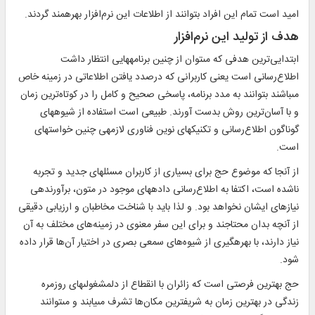
اميد است تمام اين افراد بتوانند از اطلاعات این نرم‌افزار بهره‏مند گردند.
هدف از توليد اين نرم‌افزار
ابتدايى‌ترين هدفى كه مى‏توان از چنين برنامه‏هايى انتظار داشت
اطلاع‌رسانى است يعنى كاربرانى كه درصدد يافتن اطلاعاتى در زمينه خاص
مى‏باشند بتوانند به مدد برنامه، پاسخى صحيح و كامل را در كوتاه‌ترين زمان
و با آسان‌ترين روش بدست آورند. طبيعى است استفاده از شيوه‏هاى
گوناگون اطلاع‌رسانى و تكنيك‏هاى نوين فناورى لازمه‏ى چنين خواسته‏اى
است.
از آنجا كه موضوع حج براى بسيارى از كاربران مسئله‏اى جديد و تجربه
ناشده است، اكتفا به اطلاع‌رسانى داده‏هاى موجود در متون، برآورنده‏ى
نيازهاى ايشان نخواهد بود. و لذا بايد با شناخت مخاطبان و ارزيابى دقيقى
از آنچه بدان محتاجند و برای این سفر معنوی در زمينه‌های مختلف به آن
نياز دارند، با بهره‏گيرى از شیوه‌های سمعی بصری در اختیار آن‌ها قرار داده
شود.
حج بهترين فرصتى است كه زائران با انقطاع از دلمشغولى‏هاى روزمره
زندگى در بهترين زمان به شريف‏ترين مكان‌ها تشرف مى‏يابند و مى‏توانند