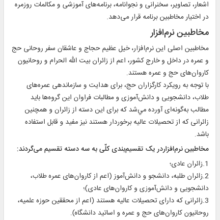
اشعار، تصاوير، سخنرانی و نجوانامه، برنامه‌های آموزشی و مکالمات روزمره
در اختيار مخاطبين برنامه قرار می‌دهد.
مخاطبين نرم‌افزار
مخاطبين اصلی این نرم‌افزار، خيل عظيم حجاج و عاشقان سفر روحانى حج
و عمره در داخل و خارج كشور، اعم از زائران بيت الله الحرام و روحانيون
کاروان‌های حج و عمره هستند.
با توجه به رويکرد کارگزاران حج، برای هدایت و سازماندهی عمره‌های
طلاب، دانشجويی و دانش‌آموزی و مطالبات فراوان اين گروه‌ها بايد
مطالب به‌گونه‌ای آورده مي‌شد که برای اين دسته از زائران و همچنين
زائرانی که از تحصيلات عاليه برخوردار هستند نيز مفيد و قابل استفاده
باشد.
مخاطبين نرم‌افزاردر يک تقسيم‌بندی کلّی به سه دسته تقسيم می‌گردند:
1.زائران عادی؛
2.زائران طلبه، دانشجو و دانش‌آموز (اعم از کاروان‌های عمره طلاب،
دانشجويی و دانش‌آموزی و کاروان‌های عادی)؛
3.زائرانی که دارای تحصيلات عاليه هستند (اعم از محققين حوزه علميه،
روحانيون کاروان‌های حج و عمره و اساتيد دانشگاه).