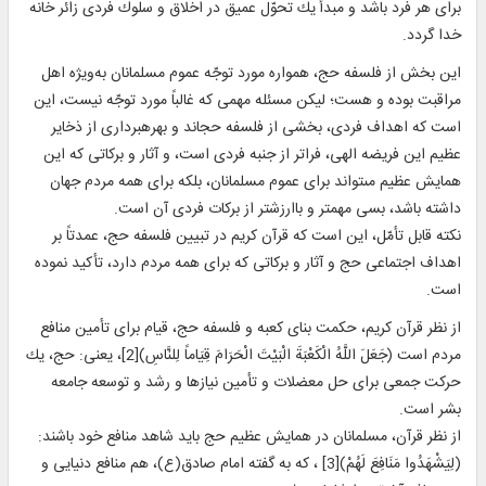
براى هر فرد باشد و مبدأ يك تحوّل عميق در اخلاق و سلوك فردى زائر خانه
خدا گردد.
اين بخش از فلسفه حج، همواره مورد توجّه عموم مسلمانان به‌ويژه اهل
مراقبت بوده و هست؛ ليكن مسئله مهمی كه غالباً مورد توجّه نيست، اين
است كه اهداف فردى، بخشى از فلسفه حج‏اند و بهره‏بردارى از ذخاير
عظيم اين فريضه الهى، فراتر از جنبه فردى است، و آثار و بركاتى كه اين
همايش عظيم مى‏تواند براى عموم مسلمانان، بلكه براى همه مردم جهان
داشته باشد، بسى مهم‏تر و باارزش‏تر از بركات فردى آن است.
نكته قابل تأمّل، اين است كه قرآن كريم در تبيين فلسفه حج، عمدتاً بر
اهداف اجتماعى حج و آثار و بركاتى كه براى همه مردم دارد، تأكيد نموده
است.
از نظر قرآن كريم، حكمت بناى كعبه و فلسفه حج، قيام براى تأمين منافع
مردم است (جَعَلَ اللَّهُ الْکَعْبَةَ الْبَيْتَ الْحَرَامَ قِيَاماً لِلنَّاسِ)[2]، يعنى: حج، يك
حركت جمعى براى حل معضلات و تأمين نيازها و رشد و توسعه جامعه
بشر است.
از نظر قرآن، مسلمانان در همايش عظيم حج بايد شاهد منافع خود باشند:
(لِيَشْهَدُوا مَنَافِعَ لَهُمْ)[3] ، كه به گفته امام صادق(ع)، هم منافع دنيايى و