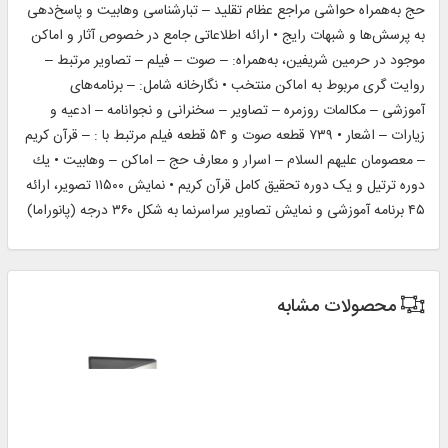
حج به‌همراه حواشی مراجع عظام تقلید – تبارشناسی وهابیت و پاسخ‌دهی
به پرسش‌ها و شبهات رایج • ارائه اطلاعاتی جامع در خصوص آثار و اماكن
موجود در حرمین شریفین، به‌همراه: – صوت – فیلم – تصاویر مرتبط –
روایت‌ گری مربوط به اماکن منتخب • نگارخانه شامل: – برنامه‌های
آموزشی – مکالمات روزمره – تصاویر – سخنرانی و نجوانامه – ادعیه و
زیارات – اشعار • ۷۳۹ قطعه صوت و ۵۴ قطعه فیلم مرتبط با : – قرآن کریم
– معصومان علیهم السلام – اسرار و معارف حج – اماکن – وهابیت • یك
دوره ترتیل و یک دوره تحقیق کامل قرآن کریم • نمایش ۱۱۵۰۰ تصویر، ارائه
۴۵ برنامه آموزشی و نمایش تصاویر سراسرنما به شکل ۳۶۰ درجه (پانوراما)
محصولات مشابه