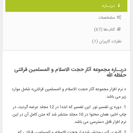
دربــاره
مشخصات
کتاب‌ها (67)
نظرات کاربران (1)
دربــاره مجموعه آثار حجت الاسلام و المسلمین قرائتی
حفظه الله
« نرم افزار مجموعه آثار حجت الاسلام و المسلمین قرائتی» شامل موارد
زير مى ‏باشد:
1. دوره‏ ى تفسير نور. اين تفسير كه ابتدا در 12 مجلد عرضه گرديد، در
چاپ اخير، همان محتوا در 10 مجلد منتشر شد كه متن كامل آن در اين
نرم افزار قابل دسترسى مى ‏باشد.
2. كليه ‏ى كتب منتشر شده از حجت ‏الاسلام و المسلمين قرائتى كه