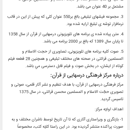
مشتمل بر 40 عنوان مى ‏باشد.
3. مجموعه فيش‏هاى تبليغى بالغ بر550 عنوان كلى كه پيش از اين در قالب
نرم‏افزار توشه‏ ى تبليغ ارايه شده بود.
4. متن پياده شده ‏ى برنامه ‏هاى تلويزيونى درسهايى از قرآن از سال 1358
تا پايان سال 1389 كه بالغ بر 2000 برنامه مى‏ باشد.
5. صوت كليه برنامه‏ هاى تلويزيونى، تصاويرى از حجت الاسلام و
المسلمين قرائتى در صحنه‏ هاى مختلف تبليغى و هم‏چنين 28 قطعه فيلم
كوتاه از ايشان، در بخش صوت و فيلم قابل دسترسى مي باشد.
درباره مركز فرهنگى درسهايى از قرآن:
مركز فرهنگى درسهايى از قرآن، با هدف تنظيم و نشر آثار قلمى، صوتى و
تصويرى حجّت الاسلام و المسلمين محسن قرائتى، در سال 1375
تاسيس گرديد.
اهداف اوليّه مركز:
1- بازنگرى و ويراستارى آثارى كه تا آن تاريخ توسط ناشران مختلف و به
صورت پراكنده منتشر گرديده بود. در اين راستا كليّه كتب، مخصوصاً