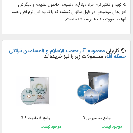
6- تهيه و تكثير نرم افزار «بلاغ»، «تبليغ»، «اصول عقايد» و ديگر نرم
‏افزارهاى موضوعى در طول سال‏هاى گذشته كه با توليد اين نرم ‏افزار همه
آنها به صورت يك جا عرضه شده است.
کاربران
مجموعه آثار حجت الاسلام و المسلمین قرائتی
حفظه الله
، محصولات زیر را نیز خریده‌اند
جامع تفاسیر نور 3
جامع الاحادیث 3.5
موجود نیست
موجود نیست