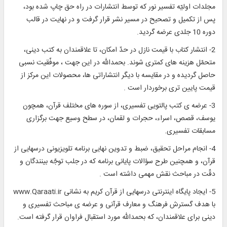
مجلدات اوليّه تفسير نور كه توسط انتشارات در راه حق چاپ شده بود،
پس از تكميل و تصحيح در مسير نشر قرار گرفت و در نهايت در قالب
دوره 10 جلدى عرضه گرديد.
2- انتشار كتاب با قيمت نازل در حدّ امكان، تا علاقمندان به كتب دينى،
متحمّل هزينه ‏هاى كمترى شوند. بحمداللّه در اين جهت ، موفّقيت نسبى
حاصل گرديده و در مقايسه با ديگر انتشاراتى ‏ها، محصولات اين مركز از
قيمت پايين‏ ترى برخوردار است .
3- عرضه‏ ى كتب پالتويى تفسيرى، از سوره‏ هاى مختلف قرآن، همچون
يوسف، قصص، اسراء، حجرات و لقمان، در سطح وسيع جهت برگزارى
مسابقات تفسيرى.
4- انجام مراحل تحقيق، ضبط و تدوين نهايى برنامه تلويزيونى درسهايى از
قرآن، و همچنين طرح سؤالات پايانى برنامه كه در جلب توجّه بينندگان و
دقّت در مباحث نقش مهمى داشته است .
5- ايجاد پايگاه اينترنتى درسهايى از قرآن كريم به نشانى www.Qaraati.ir
با هدف گسترش فرهنگ و معارف قرآنى و عرضه ‏ى مباحث تفسيرى و
دينى براى علاقمندان، كه بحمداللّه مورد استقبال فراوان قرار گرفته است.