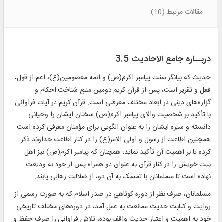
مقالات مرتبط (10)
دربــاره جامع الاحادیث 3.5
حدیث که بیانگر سنت پیامبر اکرم(ص) و ائمه معصومین(ع)، اعم از قول،
فعل و تقریر است، پس از قرآن کریم دومین منبع شناخت احکام و
گزاره‌های دینی در ابعاد مختلف معرفتی است. قرآن کریم در آیات فراوانی
با تأکید بر شخصیت والای پیامبر اکرم(ص) سخنان ایشان را وحیانی
دانسته و سیره ایشان را به عنوان الگویی برای مؤمنان معرفی کرده است.
همچنین اطاعت از رسول و اولی الامر(ع) را در کنار اطاعت خداوند ذکر
کرده تا بر اهمیت آن تأکید نماید؛ همچنان که پیامبر اکرم(ص) نیز اهل
بیت خویش را در کنار قرآن به عنوان دو همراه پس از خود به ودیعت
نهاده است تا مسلمانان با تمسک به آن دو، از ضلالت رهایی یابند.
مسلمانان، صرف نظر از دوره کوتاهی در صدر اسلام که به صورت رسمی از
روایت و کتابت حدیث ممانعت به عمل آمد، در دوره‌های مختلف تاریخی
خود به اهمیت و اعتبار حدیث واقف بوده، تلاش فراوانی را صرف حفظ و