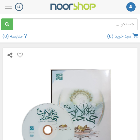
سبد خرید (
0
)
مقایسه (
0
)