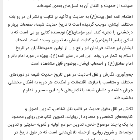
صیانت از حدیث و انتقال آن به نسل‌های بعدی نموده‌اند.
اهتمام ائمه اهل بیت(ع) به حدیث و تأکید بر کتابت و نشر آن در روایات
مختلف ایشان، موجب گردیده است تا تاریخ حدیث شیعه، صفحات پربار و
درخشانی را تجربه کند. امیر مؤمنان(ع) نویسنده کتابی روایی است که با
املای پیامبر اکرم(ص) و کتابت ایشان به تدوین رسیده است. اصحاب
ایشان نیز همانند فرزندان ابو رافع و... از اولین حدیث‌نگاران در تاریخ
اسلام به شمار می-روند. این امر در سایر ائمه(ع)، بویژه در مورد امام باقر و
امام صادق(ع) و اصحاب ایشان، بوضوح قابل مشاهده است.
جمع‌آوری، نگارش و نقل احادیث در طول تاریخ حدیث شیعه در دوره‌های
مختلف و متناسب با نیازها، اقتضائات و امکانات هر دوره به اشکال مختلفی
جریان داشته و عالمان شیعه با تلاش‌های خود این مسیر را تداوم
بخشیده‌اند.
تلاش در نقل دقیق حدیث در قالب نقل شفاهی، تدوین اصول و
کتابچه‌های شخصی و محدود از روایات، تدوین کتاب‌های روایی محدود
به یک یا چند موضوع خاص، تدوین جوامع اولیه و ثانویه حدیثی و تدوین
ترجمه‌ها و شروح روایی، از جمله تلاش‌هایی است که در طول تاریخ در