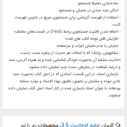
- ساده‌سازی محیط جستجو؛
- امکان چند سندی در نمایش و جستجو؛
- استفاده از فهرست گزینشی برای جستجوی سریع در عناوین فهرست
کتب؛
- اضافه شدن قابلیت جستجوی برخط (Find) در قسمت‌های مختلف؛
- افزایش قابل توجه کتاب های لغت؛
- نمایش یا عدم نمایش اِعراب و سرصفحه.
- مشابه‏يابى روايات که با انتخاب هر حديث از پنجره سمت راست،
احاديث مشابه آن به‌صورت خودكار شناسايى شده و به همراه آدرس، سند
و درصد شباهت در پنجره‏ى سمت چپ نمايش داده مى‏شود.
- بازسازى اسناد، در اين قسمت اسنادى كه در اصل كتاب به‌صورت سند
عادى نبوده و مشتمل بر تحويل، تعليق، بهذا الاسناد و موارد مشابه
بوده‏اند، با عنوان اسناد بازسازى شده در كنار اسناد اصل كتاب نمايش داده
مى‏شوند.
کاربران
جامع الاحادیث 3.5
، محصولات زیر را نیز