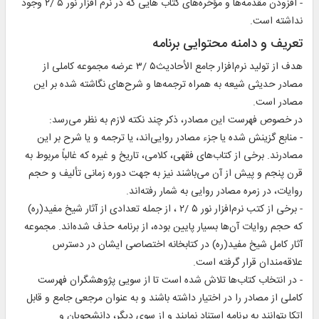
- افزودن مقدمه‌ها و مؤخره‌های کتاب هایی که در نرم افزار نور‌ ۵ /۲ وجود
نداشته است.
تعریف و دامنه محتوایی برنامه
هدف از تولید نرم‌افزار جامع الأحادیث۵ /۳ عرضه مجموعه کاملی از
مصادر حدیثی شیعه به همراه ترجمه‌ها و شرح‌های نگاشته شده بر این
مصادر است.
در خصوص فهرست این مصادر، ذکر چند نکته لازم به نظر می‌رسد:
- منابع گزینش شده یا جزء مصادر روایی‌اند، یا ترجمه و یا شرح بر این
مصادرند. برخی از کتاب‌های فقهی، کلامی، تاریخ و غیره که غالباً مربوط به
قرن پنجم و پیش از آن می‌باشند نیز به جهت دوره زمانی تألیف و حجم
روایات، در زمره مصادر روایی به شمار رفته‌اند.
- برخی از کتب نرم‌افزار نور‌ ۵ /۲ ، از جمله تعدادی از آثار شیخ مفید(ره)
که حجم روایات آن‌ها بسیار پایین بوده، از برنامه حذف شده‌اند. مجموعه
آثار کامل شیخ مفید(ره) در کتابخانه اختصاصی ایشان در دسترس
علاقه‌مندان قرار گرفته است.
- در انتخاب کتاب‌ها تلاش شده است تا از سویی پژوهشگران فهرست
کاملی از مصادر را در اختیار داشته باشند و به عنوان مرجعی جامع و قابل
اتکا بتوانند به برنامه استناد نمایند و از سوی دیگر، دانشجویان و