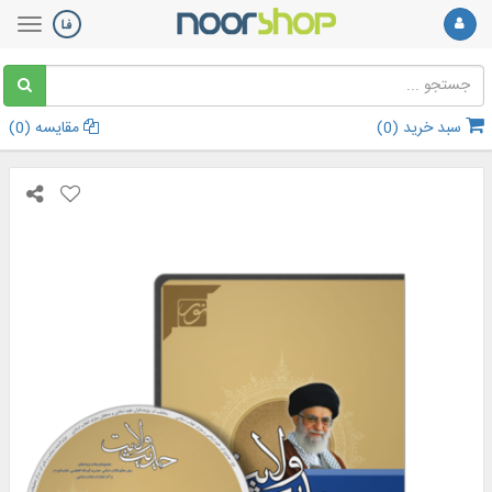
سبد خرید (
0
)
مقایسه (
0
)