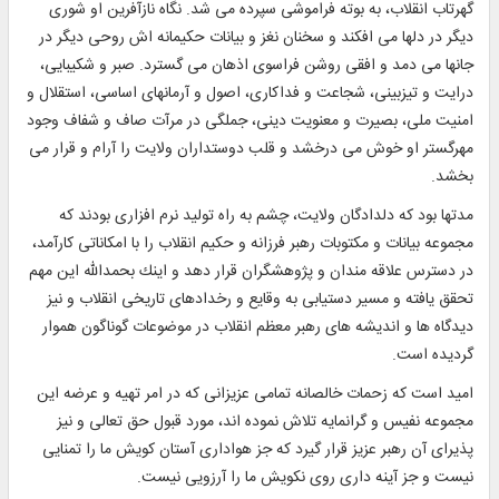
گهرتاب انقلاب، به بوته فراموشى سپرده مى ‏شد. نگاه نازآفرين او شورى
ديگر در دل‏ها مى‏ افكند و سخنان نغز و بيانات حكيمانه‏ اش روحى ديگر در
جان‏ها مى‏ دمد و افقى روشن فراسوى اذهان مى‏ گسترد. صبر و شكيبايى،
درايت و تيزبينى، شجاعت و فداكارى، اصول و آرمان‏هاى اساسى، استقلال و
امنيت ملى، بصيرت و معنويت دينى، جملگى در مرآت صاف و شفاف وجود
مهرگستر او خوش مى‏ درخشد و قلب دوستداران ولايت را آرام و قرار مى‏
بخشد.
مدت‏ها بود كه دلدادگان ولايت، چشم به راه توليد نرم‏ افزارى بودند كه
مجموعه بيانات و مكتوبات رهبر فرزانه و حكيم انقلاب را با امكاناتى كارآمد،
در دسترس علاقه‏ مندان و پژوهشگران قرار دهد و اينك بحمدالله اين مهم
تحقق يافته و مسير دستيابى به وقايع و رخدادهاى تاريخى انقلاب و نيز
ديدگاه ‏ها و انديشه ‏هاى رهبر معظم انقلاب در موضوعات گوناگون هموار
گرديده است.
اميد است كه زحمات خالصانه تمامى عزيزانى كه در امر تهيه و عرضه اين
مجموعه نفيس و گرانمايه تلاش نموده ‏اند، مورد قبول حق تعالى و نيز
پذيراى آن رهبر عزيز قرار گيرد كه جز هوادارى آستان كويش ما را تمنايى
نيست و جز آينه ‏دارى روى نكويش ما را آرزويى نيست.