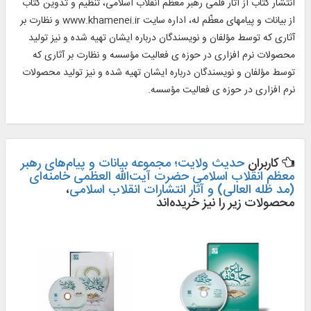
انتشار كتاب از آثار قلمى رهبر معظّم انقلاب اسلامى، تنظيم و تدوين كتاب
از بيانات و پيام‏هاى معظّم له، اداره سايت ‏‏www.khamenei.ir و نظارت بر
آثارى كه توسط مؤلفان و نويسندگان درباره ايشان تهيه شده و نيز توليد
محصولات نرم‏ افزارى در حوزه‏ ى فعاليت مؤسسه و نظارت بر آثارى كه
توسط مؤلفان و نويسندگان درباره ايشان تهيه شده و نيز توليد محصولات
نرم‏ افزارى در حوزه‏ ى فعاليت مؤسسه.
کاربران
حدیث ولایت؛ مجموعه بیانات و پیام‌های رهبر
معظم انقلاب اسلامی حضرت آیت‌الله العظمی خامنه‌ای
(مد ظله العالی) و آثار انتشارات انقلاب اسلامی
،
محصولات زیر را نیز خریده‌اند