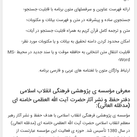
ارائه فهرست عناوين و سرفصل‏هاى متون برنامه با قابليت جستجو؛
جستجوى ساده و پيشرفته در متن و فهرست بيانات و مكتوبات؛
متن و ترجمه كامل قرآن كريم به همراه قابليت جستجو در آيات؛
امكان محدود كردن دامنه تحقيق به بيانات و يا مكتوبات مورد نظر؛
قابليت انتقال متن انتخابى به حافظه موقت و يا سند جديد در محيط MS-
Word؛
ارتباط واژگان متون با لغت‏نامه ‏هاى عربى و فارسى برنامه.
معرفى مؤسسه‏ ى پژوهشى فرهنگى انقلاب اسلامى
‏دفتر حفظ و نشر آثار حضرت آيت الله العظمى خامنه اى
(مدظله العالى):
مؤسسه‏ ى پژوهشى فرهنگى انقلاب اسلامى با هدف حفظ و نشر آثار رهبر
معظم انقلاب اسلامى حضرت آيت الله العظمى خامنه ‏اى (مدظله العالى)
در سال 1380 تأسيس شد. حوزه‏ ى فعاليت اين مؤسسه عبارتست از