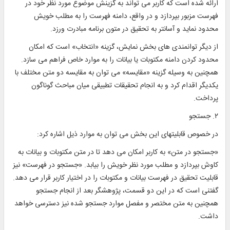
ارائه شده است كه كاربر مى ‏تواند به گزينش موضوع مورد نظر خود در
فهرست مزبور بپردازد و در واقع، دامنه فهرست را به مطلب خويش
محدود نمايد و آسان‏تر به تحقيق در متون برنامه مبادرت ورزد.
از ديگر توانمندى‏ هاى بخش نمايش، گزينه «انتخاب» است كه امكان
محدود كردن دامنه مكتوبات يا بيانات را به موارد خاص فراهم مى‏ سازد.
همچنين به وسيله گزينه «مقايسه» مى‏ توان به مقايسه دو متن مختلف با
يكديگر اقدام كرد و به انجام تحقيقات تطبيقى ميان مباحث گوناگون
پرداخت.
۲. جستجو
در خصوص قابليت‏هاى اين بخش مى‏ توان به موارد ذيل اشاره كرد:
«جستجو در متن» به كاربر امكان مى‏ دهد تا در متن مكتوبات و بيانات به
كاوش بپردازد و مطلب مورد نظر خويش را بيابد. «جستجو در فهرست» نيز
قابليت تحقيق در فهرست بيانات و مكتوبات را در اختيار كاربر قرار مى‏ دهد.
گفتنى است كه در اين دو قسمت، پژوهشگر بعد از انجام جستجو
همچنين به متن مختصر و مفصل موارد جستجو شده نيز دسترسى خواهد
داشت.