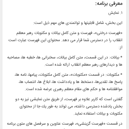
معرفى برنامه:
۱. نمايش‏
اين بخش، شامل قابليت‏ها و توانمندى‏ هاى مهم ذيل است:
«فهرست درختى»، فهرست و متن كامل بيانات و مكتوبات رهبر معظم
انقلاب را در دسترس شما قرار مى‏ دهد. محتواى اين فهرست عبارت است
از:
* بيانات: در اين قسمت، متن كامل بيانات، سخنرانى‏ ها، خطبه‏ ها، مصاحبه
‏ها و ديدارهاى رهبر معظم انقلاب ارائه شده است.
* مكتوبات: در قسمت «مكتوبات»، متن كامل مكتوبات، پيام‏ها، نامه‏ ها،
پاسخ ‏ها، تقديرها، دستخط ها و يادداشت‏ ها، ابلاغ ‏ها، انتصاب ‏ها،
موافقت‏نامه ‏ها و حكم ‏هاى مقام معظم رهبرى عرضه شده است.
گفتنى است كه كاربر علاوه بر فهرست، از طريق متن نمايشى نيز به دو
بخش يادشده دسترسى داشته، مى‏ تواند به طور يك جا از محتواى
مكتوبات و بيانات استفاده نمايد.
در قسمت «فهرست گزينشى»، فهرست عناوين و سرفصل ‏هاى متون برنامه