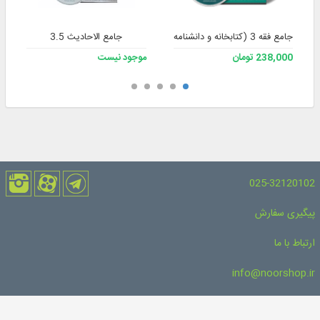
جامع فقه 3 (کتابخانه و دانشنامه تخصصی فقه)
جامع الاحادیث 3.5
238,000 تومان
موجود نیست
025-32120102
پیگیری سفارش
ارتباط با ما
info@noorshop.ir