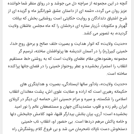
آنچه در اين مجموعه از سراچه دل مى‏ جوشد و در رواق منظر شما خواننده
عزيز روان مى‏ گردد، «شمه‏ اى از داستان عشق شورانگيز ما» و گزيده‏ اى از
شرح اشتياق دلدادگان و روايت حكايتى است روشنايى ‏بخش كه بيانات
گُهربار و مكتوبات دُرَربار ستاره ‏اى درخشان را كه ماه مجلس عاشقان ولايت
گرديده، به تصوير مى‏ كشد.
«حديث ولايت‏» كه انوار هدايت و بصيرت خلف صالح و برحق روح خدا،
خمينى كبير(ره) را در آسمان انديشه‏ ها پرتوافشان ساخته، ترسيم‏ گر
مجموعه رهنمودهاى مقام عظماى ولايت است كه به ‏روشنى خط مستقيم
انقلاب را استمرار بخشيده و عطر روح‏نواز خمينى را در فضاى جان‏ها پراكنده
ساخته است.
«حديث ولايت‏»، يادآور سال‏ها ايستادگى، بصيرت و هدايتگرى‏ هاى
حكيمانه رهبرى است كه اراده و صلابت علوى ‏اش، پشت معاندان انقلاب
اسلامى را شكسته، و سيره و مرام حسينى‏ اش حماسه ‏اى ديگر در كربلاى
ايران رقم زده و قلوب ستمديدگان جهان و مستضعفان عالم را نور اميد
بخشيده است؛ آرى، بيان بنانش بيدارگر قلب‏ها، شهد كلامش جان‏بخش دل‏ها
و خامه پاكش مرهم دردها است. بى حضور او، انقلابِ ناب خمينى
دستخوش دست ناپاك نامحرمان مى‏ شد و بى‏ فروغ كلام روشنگرش راه