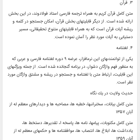
۳. قرآن‏
متن كامل قرآن كريم به همراه ترجمه فارسى استاد فولادوند، در اين بخش
ارائه شده است. از ديگر قابليت‏هاى بخش قرآن، امكان جستجو در كلمه و
ريشه آيات قرآن است كه به همراه قابليت‏هاى متنوع تحقيقاتى، مسير
دستيابى به آيات مورد نظر را آسان نموده است.
۴. لغت‏نامه‏
يكى از توانمندى‎هاى اين نرم‎افزار، عرضه ۹ دوره لغت‎نامه فارسى و عربى كه
به منظور فهم واژگان دشوار، در برنامه گنجانده شده است. از جمله ويژگى‎هاى
اين قابليت، ارتباط متن با لغت‎نامه و جستجو در ريشه و مشتق واژگان مورد
نظر است.
حديث ولايت در يك نگاه‏
متن كامل بيانات، سخنرانى‏ها، خطبه‏ ها، مصاحبه‏ ها و ديدارهاى معظم ‏له از
آبان ۱۳۵۷
متن كامل مكتوبات، پيام‏ها، نامه ‏ها، پاسخ‏ه ا، تقديرها، دستخط ها،
يادداشت ‏ها، ابلاغ ‏ها، انتصاب‏ ها، موافقت‏نامه‏ ها و حكم‏هاى معظم ‏له از
آبان ۱۳۵۹