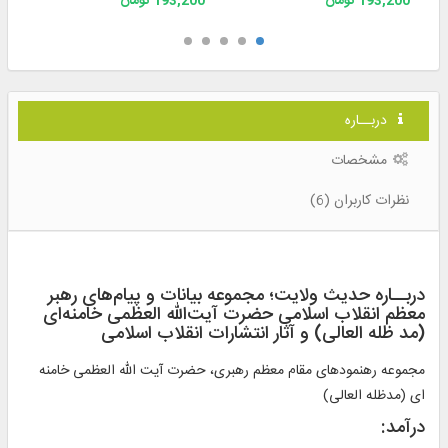
193,200 تومان
193,200 تومان
دربــاره
مشخصات
نظرات کاربران (6)
دربــاره حدیث ولایت؛ مجموعه بیانات و پیام‌های رهبر
معظم انقلاب اسلامی حضرت آیت‌الله العظمی خامنه‌ای
(مد ظله العالی) و آثار انتشارات انقلاب اسلامی
مجموعه رهنمودهاى مقام معظم رهبرى، حضرت آيت الله العظمى خامنه‏
اى (مدظله العالى)
درآمد: