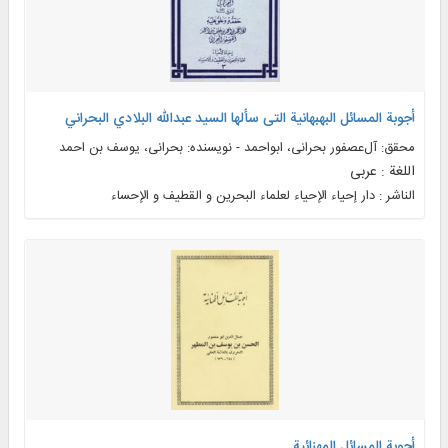
أجوبة المسائل البهبهانیة التی سألها السید عبدالله البلادي البحراني
محقق: آل‌عصفور بحرانی، ابواحمد - نویسنده: بحرانی، یوسف بن احمد
اللغة : عربی
الناشر : دار إحياء الإحياء لعلماء البحرين و القطيف و الإحساء
أجوبة المسائل المهنائیة