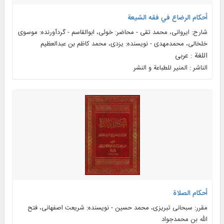
أحکام الرضاع في فقه الشیعة
شارح: ایروانی، محمد تقی - محاضر: خوئی، ابوالقاسم - گردآورنده: موسوی
خلخالی، محمدمهدی - نویسنده: یزدی، محمد کاظم بن عبدالعظیم
اللغة : عربی
الناشر : المنير للطباعة و النشر
أحکام الصلاة
مقرر: سبحانی تبریزی، محمد حسین - نویسنده: شریعت اصفهانی، فتح‌
الله بن محمدجواد