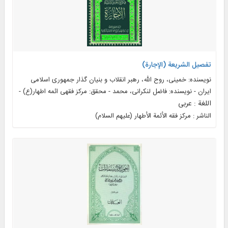
تفصیل الشریعة (الإجارة)
نویسنده: خمینی‌، روح الله، رهبر انقلاب و بنیان گذار جمهوری اسلامی
ایران - نویسنده: فاضل لنکرانی، محمد - محقق: مرکز فقهی ائمه اطهار(ع) -
اللغة : عربی
الناشر : مرکز فقه الأئمة الأطهار (علیهم السلام)