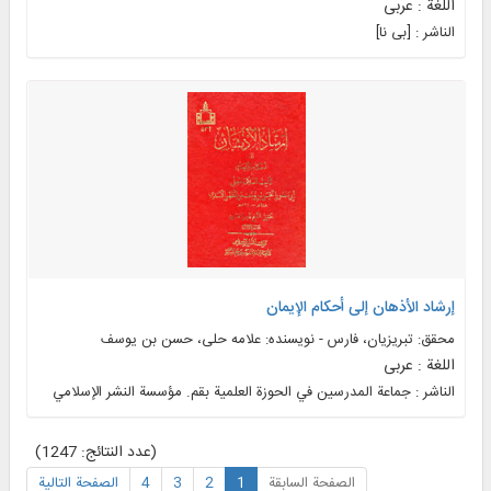
اللغة : عربی
الناشر : [بی‌ نا]
إرشاد الأذهان إلی أحکام الإیمان
محقق: تبریزیان، فارس - نویسنده: علامه حلی، حسن بن یوسف
اللغة : عربی
الناشر : جماعة المدرسين في الحوزة العلمیة بقم. مؤسسة النشر الإسلامي
(عدد النتائج: 1247)
الصفحة السابقة
1
2
3
4
الصفحة التالية