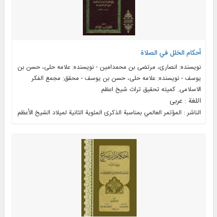
أحکام الخلل في الصلاة
نویسنده: انصاری، مرتضی بن محمدامین - نویسنده: علامه حلی، حسن بن
یوسف - نویسنده: علامه حلی، حسن بن یوسف - محقق: مجمع الفکر
الاسلامی. کمیته تحقیق تراث شیخ اعظم
اللغة : عربی
الناشر : المؤتمر العالمي بمناسبة الذکری المئوية الثانية لميلاد الشيخ الأعظم الأنصاري