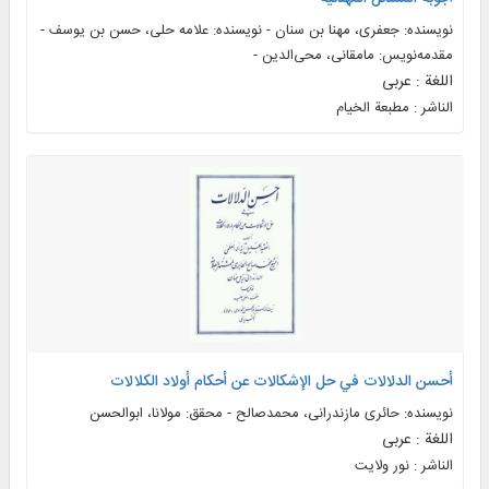
نویسنده: جعفری، مهنا بن‌ سنان - نویسنده: علامه حلی، حسن بن یوسف -
مقدمه‌نويس: مامقانی، محی‌الدین -
اللغة : عربی
الناشر : مطبعة الخيام
أحسن الدلالات في حل الإشکالات عن أحکام أولاد الکلالات
نویسنده: حائری مازندرانی، محمدصالح - محقق: مولانا، ابوالحسن
اللغة : عربی
الناشر : نور ولایت