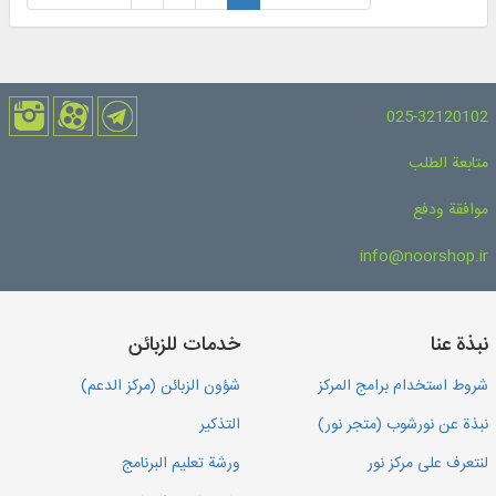
025-32120102
متابعة الطلب
موافقة ودفع
info@noorshop.ir
نبذة عنا
خدمات للزبائن
شروط استخدام برامج المركز
شؤون الزبائن (مركز الدعم)
نبذة عن نورشوب (متجر نور)
التذكير
لنتعرف على مركز نور
ورشة تعليم البرنامج