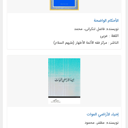
الأحکام الواضحة
نویسنده: فاضل لنکرانی، محمد
اللغة : عربی
الناشر : مرکز فقه الأئمة الأطهار (علیهم السلام)
إحیاء الأراضي الموات
نویسنده: مظفر، محمود