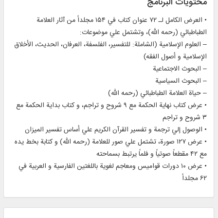
محتويات البرنامج
• العرض الكامل لـ ۷۲ عنوان كتاب في ۱۵۴ مجلداً من آثار العلامة
الطباطبائي (رحمه الله)، وتشتمل علي موضوعات:
– العلوم الإسلامية (الشاملة: للتفسير، الفلسفة، العرفان، الحديث، الأخلاق
الإسلامية و أصول الفقه)
– البحوث الاجتماعية
– البحوث السياسية
– حياة العلامة الطباطبائي (رحمه الله)
• عرض كتاب نهاية الحكمة مع ۹ شروح و تراجم، و كتاب بداية الحكمة مع
۳ شروح و تراجم
• الوصول إلي ترجمة و تفسير القرآن الكريم علي أساس تفسير الميزان
• عرض ۱۲۷ صورة، تشتمل علي صور للعلامة (رحمه الله) و كتابة بخط يده
مع ۴۲ مقطعاً صوتياً و فلماً يرتبط بسماحته
• عرض ۱۰ دورات قواميس ومعاجم لغوية باللغتين الفارسية و العربية في
۶۲ مجلداً