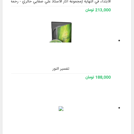
الابتداء في النهاية (مجموعة آثار الأستاذ علي صفايي حائري - رحمه الله) - ا
213,000 تومان
تفسیر النور
188,000 تومان