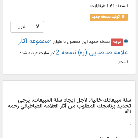
السعة
:
1.61 غيغابايت
تولید نسخه جدید
قارن
مجموعه آثار
نسخه جدید این محصول با عنوان "
توجه:
علامه طباطبایی (ره) نسخه 2
"در سایت عرضه شده
است.
سلة مبيعاتك خالية. لأجل إيجاد سلة المبيعات، يرجی
تحديد برنامجك المطلوب من آثار العلامة الطباطبائي رحمه
الله
.