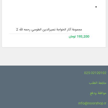
مجموعة آثار الخواجة نصیرالدین الطوسي رحمه الله 2
193,200 تومان
025-32120102
متابعة الطلب
موافقة ودفع
info@noorshop.ir