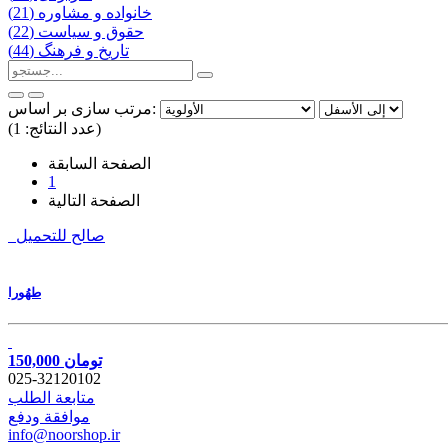
خانواده و مشاوره (21)
حقوق و سیاست (22)
تاریخ و فرهنگ (44)
مرتب سازی بر اساس:
(عدد النتائج: 1)
الصفحة السابقة
1
الصفحة التالية
صالح للتحميل
طهُورا
150,000 تومان
025-32120102
متابعة الطلب
موافقة ودفع
info@noorshop.ir