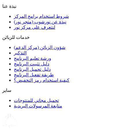
نبذة عنا
شروط استخدام برامج المركز
نبذة عن نورشوب (متجر نور)
لنتعرف على مركز نور
خدمات للزبائن
شؤون الزبائن (مركز الدعم)
التذكير
ورشة تعليم البرنامج
دليل تثبيت البرنامج
دليل تحميل البرنامج
طريقة تفعيل البرنامج
كيفية استخدام رمز التخفيض؟
سایر
تحميل مجاني للمنتوجات
متابعة المرسولات البريدية