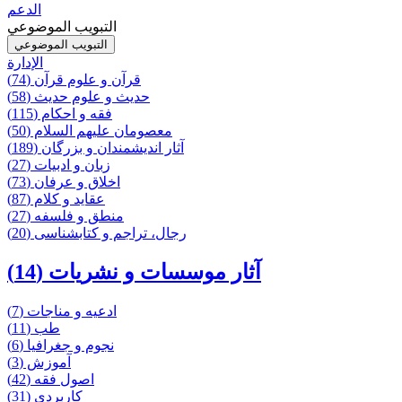
الدعم
التبويب الموضوعي
التبويب الموضوعي
الإدارة
قرآن و علوم قرآن (74)
حدیث و علوم حدیث (58)
فقه و احکام (115)
معصومان علیهم السلام (50)
آثار اندیشمندان و بزرگان (189)
زبان و ادبیات (27)
اخلاق و عرفان (73)
عقاید و كلام (87)
منطق و فلسفه (27)
رجال، تراجم و کتابشناسی (20)
آثار موسسات و نشریات (14)
ادعیه و مناجات (7)
طب (11)
نجوم و جغرافیا (6)
آموزش (3)
اصول فقه (42)
کاربردی (31)