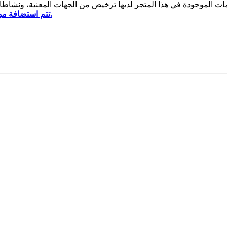
تتم استضافة موقع نور شوب على خوادم قوية لمركز بيانات نور وتتمتع بغيغات داخلية.
.
مرکز البحوث الكمبيوترية للعلوم الإسلامية
كل حقو