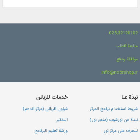
025-32120102
متابعة الطلب
موافقة ودفع
info@noorshop.ir
نبذة عنا
خدمات للزبائن
شروط استخدام برامج المركز
شؤون الزبائن (مركز الدعم)
نبذة عن نورشوب (متجر نور)
التذكير
لنتعرف على مركز نور
ورشة تعليم البرنامج