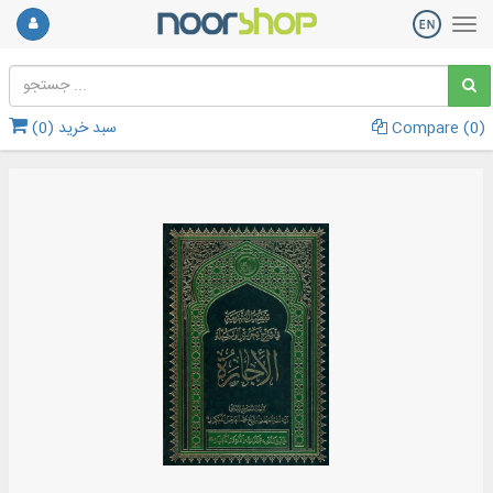
)
0
Compare (
سبد خرید (
0
)