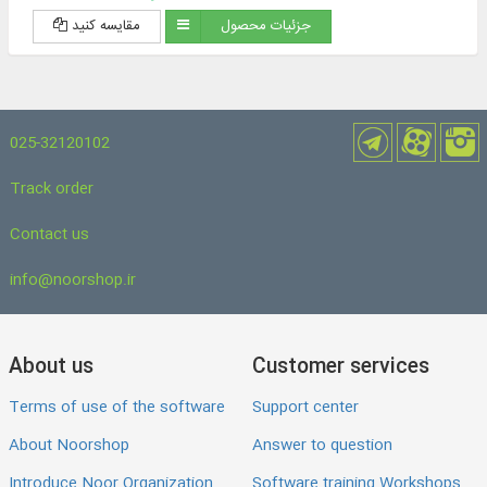
جزئیات محصول
مقایسه کنید
025-32120102
Track order
Contact us
info@noorshop.ir
About us
Customer services
Terms of use of the software
Support center
About Noorshop
Answer to question
Introduce Noor Organization
Software training Workshops