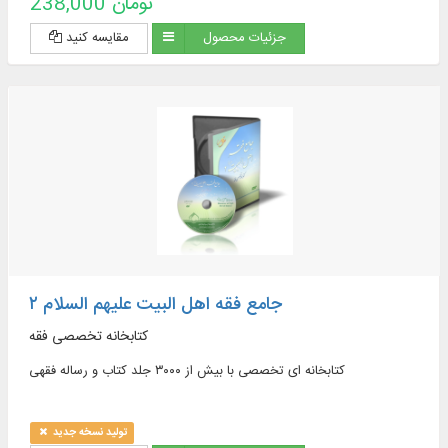
238,000 تومان
narrative sources of jurisprudence, supplications and
pilgrimages, practical inquiries and treatises, Hajj rituals and
جزئیات محصول
مقایسه کنید
newly introduced issues, contemporary jurisprudence...
جامع فقه اهل البیت علیهم السلام ۲
کتابخانه تخصصی فقه
کتابخانه ای تخصصی با بیش از ۳۰۰۰ جلد کتاب و رساله فقهی
تولید نسخه جدید