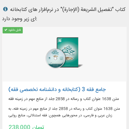
کتاب "تفصیل الشریعة (الإجارة)" در نرم‌افزار های کتابخانه
ای زیر وجود دارد:
قابل دانلود
جامع فقه 3 (کتابخانه و دانشنامه تخصصی فقه)
متن 1638 عنوان کتاب و رساله در 2858 جلد از منابع مهم در زمينه فقه
متن 1638 عنوان کتاب و رساله در 2858 جلد از منابع مهم در زمينه فقه، به
زبان عربی و فارسی، در محورهایی همچون: فقه استدلالی، منابع روایی
فقهی، ادعیه و زیارات، استفتائات و رساله‌های عملیه، مناسک حج و مسائل
238,000 تومان
مستحدثه، فقه مقارن ...