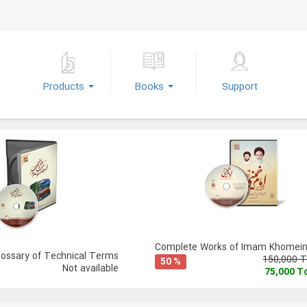
Products
Books
Support
Complete Works of Imam Khomeini
lossary of Technical Terms
150,000 
50 %
Not available
75,000 