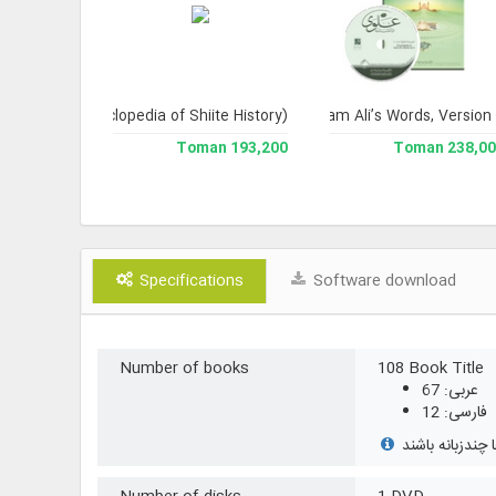
Infallibles
ashayyu' (Encyclopedia of Shiite History)
Encyclopedia of Imam Ali’s Words, Version
193,200 Toman
193,200 Toman
238,000 To
Specifications
Software download
Number of books
108 Book Title
عربی: 67
فارسی: 12