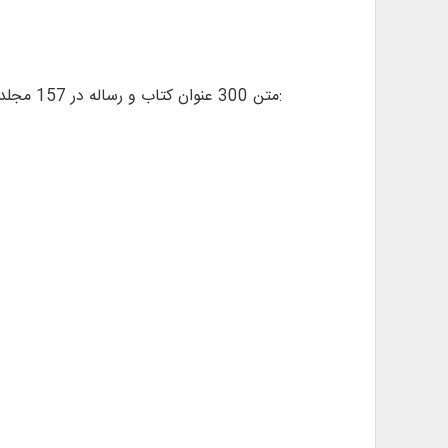
• متن 300 عنوان كتاب و رساله در 157 مجلد (108 عنوان کتاب و 192 رساله)، از آثار استاد سید مهدی رجایی و ديگر آثار مرتبط، به زبان عربی و فارسی در موضوع: