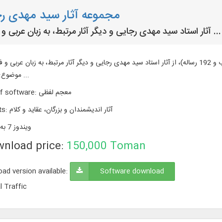
مجموعه آثار سید مهدی ر
آثار استاد سید مهدی رجایی و ديگر آثار مرتبط، به زبان عربی و فارسی ...
متن 300 عنوان كتاب و رساله در 157 مجلد (108 عنوان کتاب و 192 رساله)، از آثار استاد سید مهدی رجایی و ديگر آثار مرتبط، به زبان ع
موضوع: عقاید و ...
معجم لفظی
:
f software
آثار اندیشمندان و بزرگان، عقاید و كلام
:
ts
ویندوز 7 به بالا
nload price:
150,000
Toman
ad version available:
Software download
l Traffic