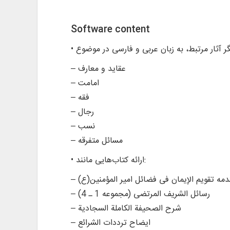
Software content
– عقاید و معارف
– امامت
– فقه
– رجال
– نسب
– مسائل متفرقه
• ارائه كتاب‌هايی مانند:
دمه تقویم الإیمان فی فضائل امیر المؤمنین(ع)
– رسائل الشریف المرتضی (مجموعه 1 ـ 4)
– شرح الصحیفة الکاملة السجادیة
– ایضاح ترددات الشرائع