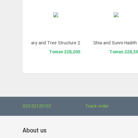
 Library 2.
ic Theology Library and Tree Structure 2
Comprehensive Library of Shia and Sunni Hadith 
238,000 Toman
228,200 Toman
228,200 To
025-32120102
Track order
About us