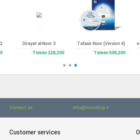
2.
Dirayat al-Noor 3
Jami` Tafasir Noor (Version 4)
Jame'e 
man
228,200 Toman
508,200 Toman
Contact us
info@noorshop.ir
Customer services
O