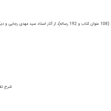
– شرح تق