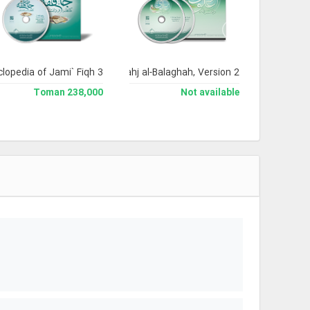
clopedia of Jami` Fiqh 3
Encyclopedia of Nahj al-Balaghah, Version 2
238,000 Toman
Not available