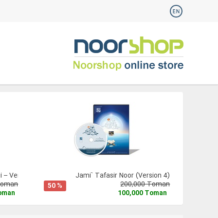
 – Version 3
Jami` Tafasir Noor (Version 4)
Toman
200,000 Toman
50 %
Toman
100,000 Toman