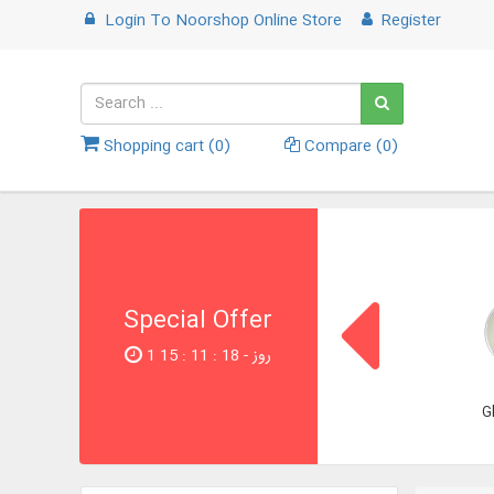
Login
To
Noorshop Online Store
Register
Shopping cart (
0
)
Compare (
0
)
Special Offer
1 روز - 17 : 11 : 15
G