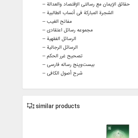
– حقائق الإیمان مع رسالتی الإقتصاد والعدالة
– الشجرة المبارکة فی أنساب الطالبیة
– مفاتح الغیب
– مجموعه رسائل اعتقادی
– الرسائل الفقهیة
– الرسائل الرجالیة
– تصحیح غرر الحکم
– بیست‌وپنج رساله فارسی
– شرح أصول الکافی
similar products