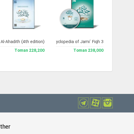
Al-Ahadith (4th edition)
Library and Enclyclopedia of Jami` Fiqh 3
228,200 Toman
238,000 Toman
ther