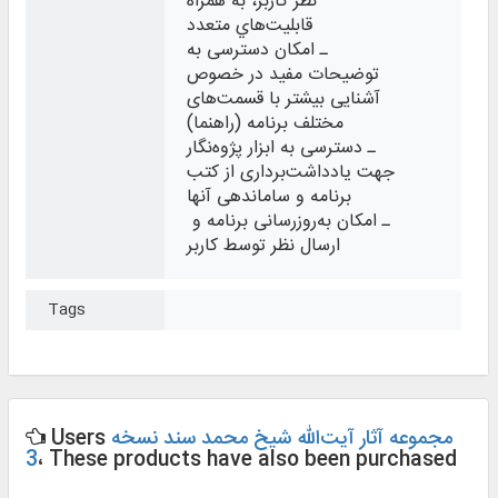
نظر کاربر، به همراه
قابليت‌هاي متعدد
ـ امکان دسترسی به
توضيحات مفيد در خصوص
آشنايی بيشتر با قسمت‌های
مختلف برنامه (راهنما)
ـ دسترسی به ابزار پژوه‌نگار
جهت یادداشت‌برداری از کتب
برنامه و ساماندهی آنها
ـ امکان به‌روزرسانی برنامه و
ارسال نظر توسط کاربر
Tags
مجموعه آثار آیت‌الله شیخ محمد سند نسخه
Users
3
، These products have also been purchased