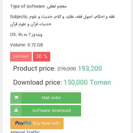
معجم لفظی
:
Type of software
فقه و احکام، اصول فقه، عقاید و كلام، حدیث و علوم
:
Subjects
حدیث، قرآن و علوم قرآن
ویندوز 7 به بالا
:
OS
Volume
:
0.72 GB
30 %
Discount
Product price:
193,200
276,000
Toman
Download price:
150,000
Toman
Mail order
Software download
Buy Now with
Internal Traffic