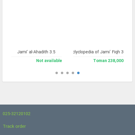
Jami’ al-Ahadith 3.5
Library and Enclyclopedia of Jami` Fiqh 3
Not available
238,000 Toman
025-32120102
Track order