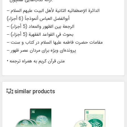
• ارائه کتاب‌‌هایی همچون:
– الدائرة الإصطفائیه الثانیة لأهل البیت علیهم السلام
أبوالفضل العباس أنموذجاً (6 أجزاء)
– الرجعة بین الظهور والمعاد (5 أجزاء)
– بحوث في القواعد الفقهیة (5 أجزاء)
– مقامات حضرت فاطمه علیها السلام در کتاب و سنت
– پرونده‌ای ویژه برای مردان عصر ظهور
• متن قرآن کریم به همراه ترجمه
similar products