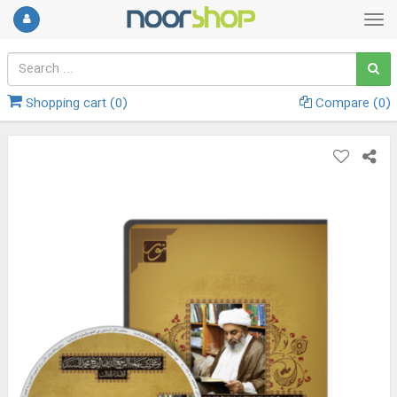
Shopping cart (
0
)
Compare (
0
)