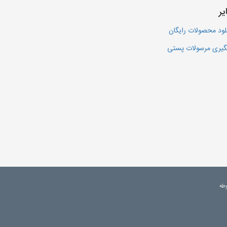
یر
لود محصولات رایگان
یری مرسولات پستی
وطه