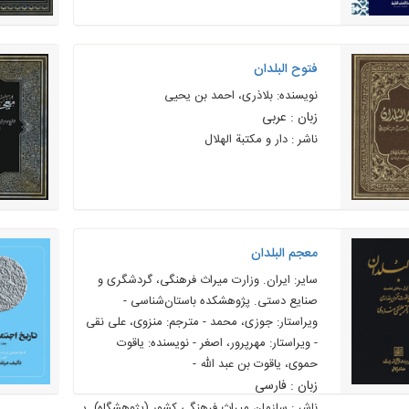
فتوح البلدان
نویسنده: بلاذری، احمد بن یحیی
زبان : عربی
ناشر : دار و مکتبة الهلال
معجم البلدان
سایر: ایران. وزارت میراث فرهنگی، گردشگری و
صنایع دستی. پژوهشکده باستان‌شناسی -
ویراستار: جوزی، محمد - مترجم: منزوی، علی نقی
- ويراستار: م‍ه‍رپ‍رور، اص‍غ‍ر - نویسنده: یاقوت
حموی، یاقوت بن عبد الله -
زبان : فارسی
ناشر : سازمان ميراث فرهنگي کشور (پژوهشگاه). معاونت معرفی و 