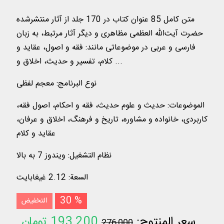
متن کامل 85 عنوان کتاب در 170 جلد از آثار منتشرشده
حضرت آیت‌الله العظمی مظاهری و دیگر آثار مرتبط، به زبان
فارسی و عربی در موضوعاتی مانند: فقه و اصول، عقاید و
کلام، تفسير و حدیث، اخلاق و ...
نوع البرنامج
:
معجم لفظی
الموضوعات
:
حدیث و علوم حدیث، فقه و احکام، اصول فقه،
کاربردی، خانواده و مشاوره، تاریخ و فرهنگ، اخلاق و عرفان،
عقاید و كلام
نظام التشغیل
:
ویندوز 7 به بالا
السعة
:
2.12 غيغابايت
30 %
التخفيض
سعر المنتوج:
193,200
تومان
276,000