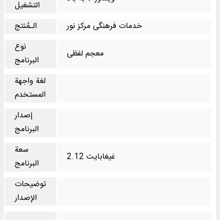
التشغیل
خدمات فرهنگی مرکز نور
الـمُنتج
نوع
معجم لفظی
البرنامج
لغة واجهة
المستخدم
إصدار
البرنامج
سعة
2.12 غيغابايت
البرنامج
توضيحات
الإصدار