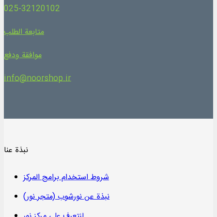
025-32120102
متابعة الطلب
موافقة ودفع
info@noorshop.ir
نبذة عنا
شروط استخدام برامج المركز
نبذة عن نورشوب (متجر نور)
لنتعرف على مركز نور